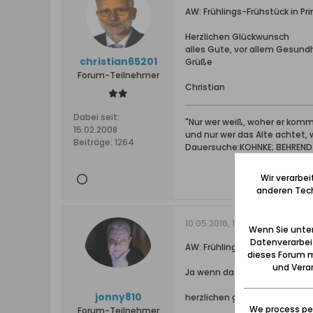
AW: Frühlings-Frühstück in Pri
Herzlichen Glückwunsch
alles Gute, vor allem Gesundh
christian65201
Grüße
Forum-Teilnehmer
Christian
Dabei seit:
"Nur wer weiß, woher er kommt
15.02.2008
und nur wer das Alte achtet,
Beiträge:
1264
Dauersuche:KOHNKE; BEHRENDT; 
Wir verarbe
anderen Tech
10.05.2016, 17:46
Wenn Sie unten
Datenverarbei
AW: Frühlings-Frühstück in Pri
dieses Forum m
und Verar
Ja wenn das so ist, dann mal
jonny810
herzlichen glückwunsch zum 
We process per
Forum-Teilnehmer