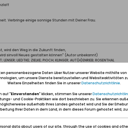
nzlaff
eit. Verbringe einige sonnige Stunden mit Deiner Frau.
, wird den Weg in die Zukunft finden,
 wird sinvoll Neues gestalten können" (Autor unbekannt)
LENSER; LIEDTKE; ZIELKE; PIOCH; KLINGER; AUT(H)ENRIEB; ROSENTHAL
iten personenbezogene Daten über Nutzer unserer Website mithilfe von
nologien, um unsere Dienste bereitzustellen und Websiteaktivitäten zu
Weitere Einzelheiten finden Sie in unserer
Datenschutzrichtlinie
.
 auf "
Einverstanden
" klicken, stimmen Sie unserer
Datenschutzrichtlin
tungs- und Cookie-Praktiken wie dort beschrieben zu. Sie erkennen auß
nzlaff
öglicherweise außerhalb Ihres Landes gehostet wird und Sie der Erhebu
beitung Ihrer Daten in dem Land, in dem dieses Forum gehostet wird, 
 einen
geburtstag.
sonal data about users of our site, through the use of cookies and othe