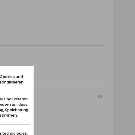
 Cookies und
 analysieren.
#5
ie
und unseren
erdem an, dass
ng, Speicherung
zustimmen.
r technologies,