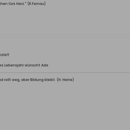
hen fürs Herz." (R.Fernau)
nzlaff
ues Lebensjahr wünscht Ada
d rollt weg, aber Bildung bleibt. (H. Heine)