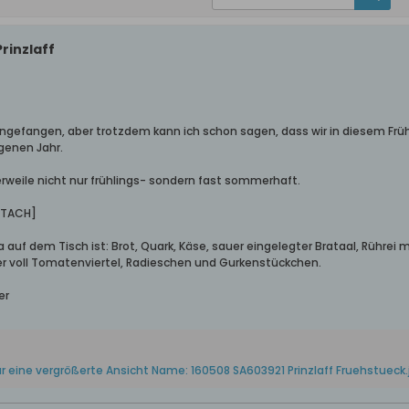
rinzlaff
 angefangen, aber trotzdem kann ich schon sagen, dass wir in diesem Frü
genen Jahr.
rweile nicht nur frühlings- sondern fast sommerhaft.
TTACH]
a auf dem Tisch ist: Brot, Quark, Käse, sauer eingelegter Brataal, Rühr
er voll Tomatenviertel, Radieschen und Gurkenstückchen.
er