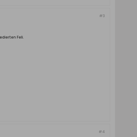
#3
dierten Feli.
#4