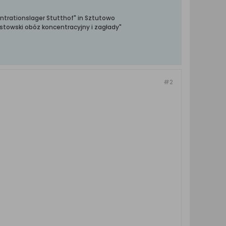
ntrationslager Stutthof" in Sztutowo
towski obóz koncentracyjny i zagłady"
#2