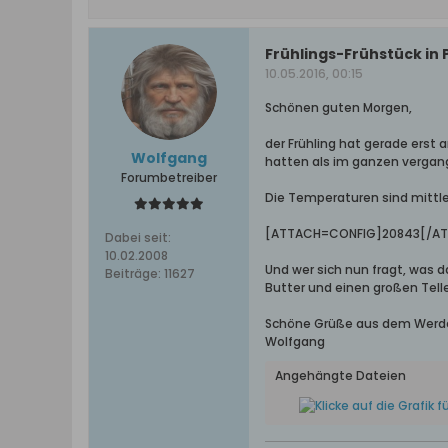
Frühlings-Frühstück in P
10.05.2016, 00:15
Schönen guten Morgen,
der Frühling hat gerade erst
Wolfgang
hatten als im ganzen vergan
Forumbetreiber
Die Temperaturen sind mittle
[ATTACH=CONFIG]20843[/A
Dabei seit:
10.02.2008
Und wer sich nun fragt, was d
Beiträge:
11627
Butter und einen großen Tell
Schöne Grüße aus dem Werd
Wolfgang
Angehängte Dateien