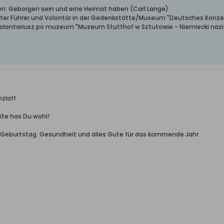
ben: Geborgen sein und eine Heimat haben (Carl Lange)
erter Führer und Volontär in der Gedenkstätte/Museum "Deutsches Konze
wolontariusz po muzeum "Muzeum Stutthof w Sztutowie - Niemiecki nazis
nzlaff
ite has Du wohl!
Geburtstag. Gesundheit und alles Gute für das kommende Jahr