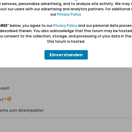
ur services, personalize advertising, and to analyze site activity. We may 
 scheinen.
ut our users with our advertising and analytics partners. For additional d
our
Privacy Policy
.
 stroh-hut verbrennen.
GREE
" below, you agree to our
Privacy Policy
and our personal data proces
 described therein. You also acknowledge that this forum may be hosted
u consent to the collection, storage, and processing of your data in th
m Schüsseldamm.
this forum is hosted.
s man aus ihr macht. EKJ
Einverstanden
nzlaff
nt"!
sche zum AltersUpdate!