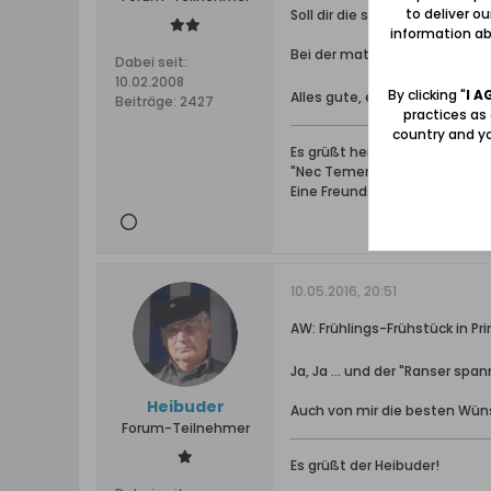
to deliver o
Soll dir die sonne noch lange
information abo
Bei der matte, kannst du den
Dabei seit:
10.02.2008
By clicking "
I A
Alles gute, erhart
Beiträge:
2427
practices as
country and yo
Es grüßt herzlich, Erhart vo
"Nec Temere - Nec Timide"
Eine Freundschaft ist das, wa
10.05.2016, 20:51
AW: Frühlings-Frühstück in Pri
Ja, Ja ... und der "Ranser span
Heibuder
Auch von mir die besten Wün
Forum-Teilnehmer
Es grüßt der Heibuder!