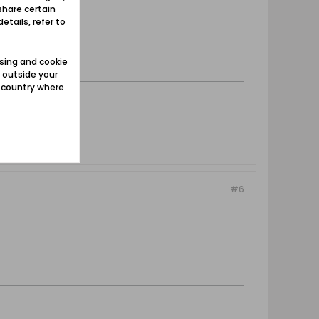
share certain
etails, refer to
sing and cookie
 outside your
e country where
#6