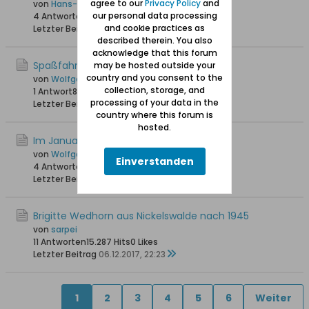
agree to our
Privacy Policy
and
von
Hans-Joachim
our personal data processing
4 Antworten
10.227 Hits
0 Likes
and cookie practices as
Letzter Beitrag
04.09.2019, 15:23
described therein. You also
acknowledge that this forum
Spaßfahrt auf der Weichsel
may be hosted outside your
country and you consent to the
von
Wolfgang
collection, storage, and
1 Antwort
8.779 Hits
0 Likes
processing of your data in the
Letzter Beitrag
28.08.2018, 20:08
country where this forum is
hosted.
Im Januar 2017 an der Weichsel
von
Wolfgang
Einverstanden
4 Antworten
10.595 Hits
0 Likes
Letzter Beitrag
13.01.2018, 01:33
Brigitte Wedhorn aus Nickelswalde nach 1945
von
sarpei
11 Antworten
15.287 Hits
0 Likes
Letzter Beitrag
06.12.2017, 22:23
1
2
3
4
5
6
Weiter