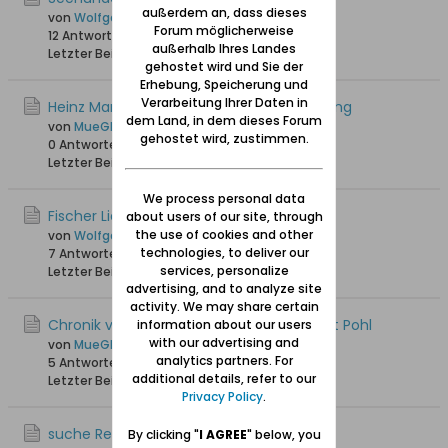
außerdem an, dass dieses
von
Wolfgang
Forum möglicherweise
12 Antworten
8.731 Hits
0 Likes
außerhalb Ihres Landes
Letzter Beitrag
23.03.2023, 17:52
gehostet wird und Sie der
Erhebung, Speicherung und
Verarbeitung Ihrer Daten in
Heinz Mandey spricht das Platt der Nehrung
dem Land, in dem dieses Forum
von
MueGlo
gehostet wird, zustimmen.
0 Antworten
8.295 Hits
0 Likes
Letzter Beitrag
28.10.2022, 21:32
We process personal data
Fischer Lietzows Leben
about users of our site, through
the use of cookies and other
von
Wolfgang
technologies, to deliver our
7 Antworten
18.456 Hits
0 Likes
services, personalize
Letzter Beitrag
13.09.2021, 21:03
advertising, and to analyze site
activity. We may share certain
Chronik von Nickelswalde von Heinz Albert Pohl
information about our users
with our advertising and
von
MueGlo
analytics partners. For
5 Antworten
20.114 Hits
0 Likes
additional details, refer to our
Letzter Beitrag
08.12.2019, 19:34
Privacy Policy
.
suche Rezept "Rollplatz"
By clicking "
I AGREE
" below, you