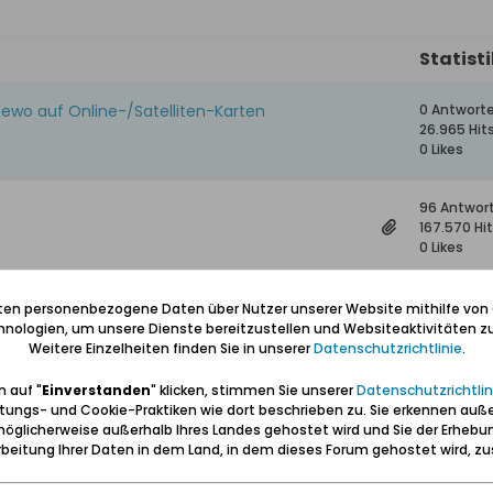
Statist
zewo auf Online-/Satelliten-Karten
0 Antwort
26.965 Hit
0 Likes
96 Antwor
167.570 Hi
0 Likes
5 Antwort
iten personenbezogene Daten über Nutzer unserer Website mithilfe von
2.489 Hits
nologien, um unsere Dienste bereitzustellen und Websiteaktivitäten zu
0 Likes
Weitere Einzelheiten finden Sie in unserer
Datenschutzrichtlinie
.
 auf "
Einverstanden
" klicken, stimmen Sie unserer
Datenschutzrichtlin
12 Antwort
tungs- und Cookie-Praktiken wie dort beschrieben zu. Sie erkennen auß
8.730 Hits
öglicherweise außerhalb Ihres Landes gehostet wird und Sie der Erhebu
0 Likes
beitung Ihrer Daten in dem Land, in dem dieses Forum gehostet wird, 