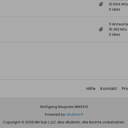
10.594 Hits
0 Likes
11 Antwort
15.283 Hits
0 Likes
Hilfe
Kontakt
Pr
Wolfgang Naujocks MMXXVI
Powered by
vBulletin®
Copyright © 2026 MH Sub I, LLC dba vBulletin. Alle Rechte vorbehalten.