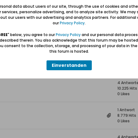
0 Antwort
sonal data about users of our site, through the use of cookies and othe
8.293 Hits
ur services, personalize advertising, and to analyze site activity. We may 
0 Likes
ut our users with our advertising and analytics partners. For additional d
our
Privacy Policy
.
7 Antwort
18.455 Hits
GREE
" below, you agree to our
Privacy Policy
and our personal data proces
0 Likes
 described therein. You also acknowledge that this forum may be hosted
u consent to the collection, storage, and processing of your data in th
this forum is hosted.
l
5 Antwort
20.114 Hits
Einverstanden
0 Likes
4 Antwort
10.225 Hits
0 Likes
1 Antwort
8.779 Hits
0 Likes
4 Antwort