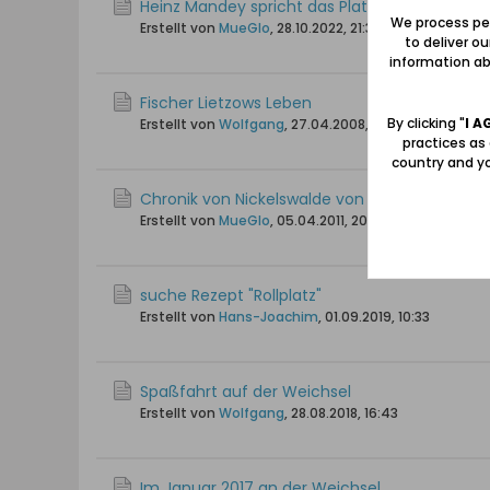
Heinz Mandey spricht das Platt der Nehrung
We process per
Erstellt von
MueGlo
,
28.10.2022, 21:32
to deliver o
information abo
Fischer Lietzows Leben
By clicking "
I A
Erstellt von
Wolfgang
,
27.04.2008, 14:27
practices as
country and yo
Chronik von Nickelswalde von Heinz Albert Poh
Erstellt von
MueGlo
,
05.04.2011, 20:30
suche Rezept "Rollplatz"
Erstellt von
Hans-Joachim
,
01.09.2019, 10:33
Spaßfahrt auf der Weichsel
Erstellt von
Wolfgang
,
28.08.2018, 16:43
Im Januar 2017 an der Weichsel