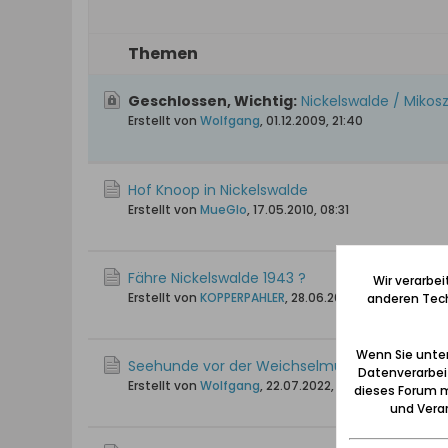
Themen
Geschlossen, Wichtig:
Nickelswalde / Mikos
Erstellt von
Wolfgang
,
01.12.2009, 21:40
Hof Knoop in Nickelswalde
Erstellt von
MueGlo
,
17.05.2010, 08:31
Fähre Nickelswalde 1943 ?
Wir verarbe
Erstellt von
KOPPERPAHLER
,
28.06.2025, 21:09
anderen Tech
Wenn Sie unten
Seehunde vor der Weichselmündung
Datenverarbei
Erstellt von
Wolfgang
,
22.07.2022, 19:32
dieses Forum m
und Verar