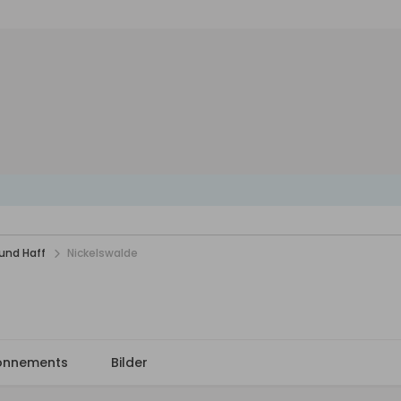
und Haff
Nickelswalde
onnements
Bilder