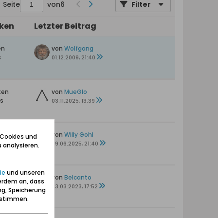
Seite
von
6
Filter
iken
Letzter Beitrag
en
von
Wolfgang
s
01.12.2009, 21:40
ten
von
MueGlo
ts
03.11.2025, 13:39
en
von
Willy Gohl
 Cookies und
29.06.2025, 21:40
 analysieren.
ie
und unseren
en
von
Belcanto
erdem an, dass
23.03.2023, 17:52
ng, Speicherung
zustimmen.