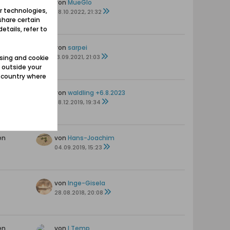
en
von
MueGlo
r technologies,
28.10.2022, 21:32
share certain
etails, refer to
en
von
sarpei
13.09.2021, 21:03
sing and cookie
 outside your
e country where
en
von
waldling +6.8.2023
08.12.2019, 19:34
en
von
Hans-Joachim
04.09.2019, 15:23
von
Inge-Gisela
28.08.2018, 20:08
en
von
I.Temp