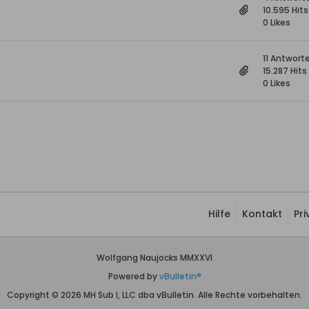
10.595 Hits
0 Likes
11 Antwort
15.287 Hits
0 Likes
Hilfe
Kontakt
Pr
Wolfgang Naujocks MMXXVI
Powered by
vBulletin®
Copyright © 2026 MH Sub I, LLC dba vBulletin. Alle Rechte vorbehalten.