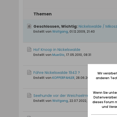
Themen
Geschlossen, Wichtig:
Nickelswalde / Mikos
Erstellt von
Wolfgang
,
01.12.2009, 21:40
Hof Knoop in Nickelswalde
Erstellt von
MueGlo
,
17.05.2010, 08:31
Fähre Nickelswalde 1943 ?
Wir verarbe
Erstellt von
KOPPERPAHLER
,
28.06.2025, 21:09
anderen Tech
Wenn Sie unten
Seehunde vor der Weichselmündung
Datenverarbei
Erstellt von
Wolfgang
,
22.07.2022, 19:32
dieses Forum m
und Verar