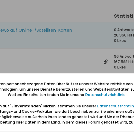
Statist
zewo auf Online-/Satelliten-Karten
0 Antwort
26.966 Hit
0 Likes
96 Antwor
167.588 Hit
0 Likes
5 Antwort
iten personenbezogene Daten über Nutzer unserer Website mithilfe von
2.490 Hits
nologien, um unsere Dienste bereitzustellen und Websiteaktivitäten zu
0 Likes
Weitere Einzelheiten finden Sie in unserer
Datenschutzrichtlinie
.
 auf "
Einverstanden
" klicken, stimmen Sie unserer
Datenschutzrichtlin
12 Antwort
tungs- und Cookie-Praktiken wie dort beschrieben zu. Sie erkennen auß
8.731 Hits
öglicherweise außerhalb Ihres Landes gehostet wird und Sie der Erhebu
0 Likes
beitung Ihrer Daten in dem Land, in dem dieses Forum gehostet wird, 