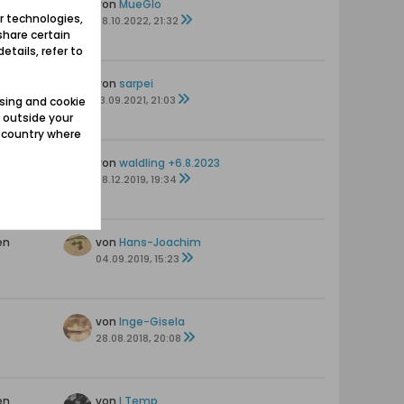
en
von
MueGlo
r technologies,
28.10.2022, 21:32
share certain
etails, refer to
en
von
sarpei
13.09.2021, 21:03
sing and cookie
 outside your
e country where
en
von
waldling +6.8.2023
08.12.2019, 19:34
en
von
Hans-Joachim
04.09.2019, 15:23
von
Inge-Gisela
28.08.2018, 20:08
en
von
I.Temp