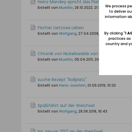
Heinz Mandey spricht das Platt der Nehrung
We process per
Erstellt von
MueGlo
,
28.10.2022, 21:32
to deliver o
information abo
Fischer Lietzows Leben
By clicking "
I A
Erstellt von
Wolfgang
,
27.04.2008, 14:27
practices as
country and yo
Chronik von Nickelswalde von Heinz Albert Poh
Erstellt von
MueGlo
,
05.04.2011, 20:30
suche Rezept "Rollplatz"
Erstellt von
Hans-Joachim
,
01.09.2019, 10:33
Spaßfahrt auf der Weichsel
Erstellt von
Wolfgang
,
28.08.2018, 16:43
Im Januar 2017 an der Weichsel