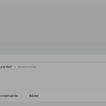
und Haff
Nickelswalde
onnements
Bilder