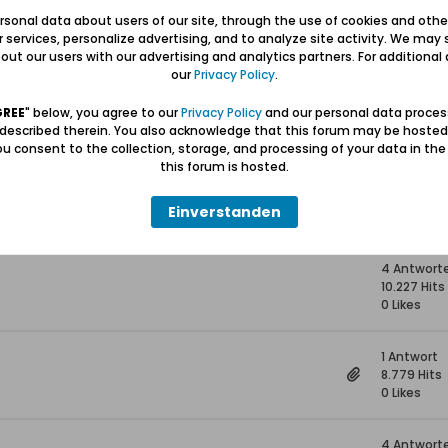
0 Antwort
sonal data about users of our site, through the use of cookies and othe
8.296 Hits
ur services, personalize advertising, and to analyze site activity. We may 
0 Likes
ut our users with our advertising and analytics partners. For additional d
our
Privacy Policy
.
7 Antwort
18.456 Hits
GREE
" below, you agree to our
Privacy Policy
and our personal data proces
0 Likes
 described therein. You also acknowledge that this forum may be hosted
u consent to the collection, storage, and processing of your data in th
this forum is hosted.
l
5 Antwort
20.114 Hits
Einverstanden
0 Likes
4 Antwort
10.227 Hits
0 Likes
1 Antwort
8.779 Hits
0 Likes
4 Antwort