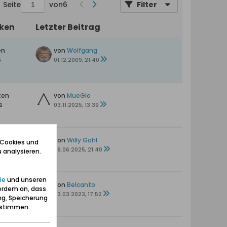
Seite
von
6
Filter
iken
Letzter Beitrag
en
von
Wolfgang
s
01.12.2009, 21:40
ten
von
MueGlo
s
03.11.2025, 13:39
en
von
Willy Gohl
 Cookies und
29.06.2025, 21:40
 analysieren.
ie
und unseren
en
von
Belcanto
erdem an, dass
23.03.2023, 17:52
ng, Speicherung
zustimmen.