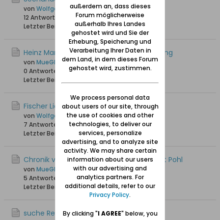
außerdem an, dass dieses
von
Wolfgang
Forum möglicherweise
12 Antworten
8.731 Hits
0 Likes
außerhalb Ihres Landes
Letzter Beitrag
23.03.2023, 17:52
gehostet wird und Sie der
Erhebung, Speicherung und
Verarbeitung Ihrer Daten in
Heinz Mandey spricht das Platt der Nehrung
dem Land, in dem dieses Forum
von
MueGlo
gehostet wird, zustimmen.
0 Antworten
8.295 Hits
0 Likes
Letzter Beitrag
28.10.2022, 21:32
We process personal data
Fischer Lietzows Leben
about users of our site, through
the use of cookies and other
von
Wolfgang
technologies, to deliver our
7 Antworten
18.456 Hits
0 Likes
services, personalize
Letzter Beitrag
13.09.2021, 21:03
advertising, and to analyze site
activity. We may share certain
Chronik von Nickelswalde von Heinz Albert Pohl
information about our users
with our advertising and
von
MueGlo
analytics partners. For
5 Antworten
20.114 Hits
0 Likes
additional details, refer to our
Letzter Beitrag
08.12.2019, 19:34
Privacy Policy
.
suche Rezept "Rollplatz"
By clicking "
I AGREE
" below, you