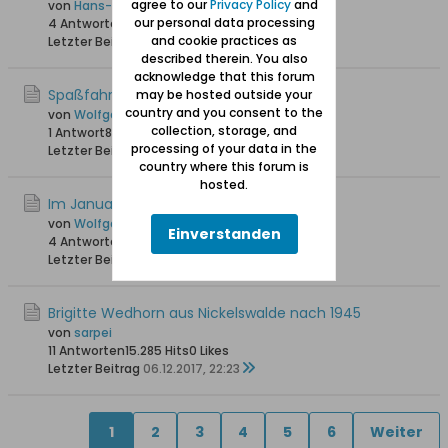
agree to our
Privacy Policy
and
von
Hans-Joachim
our personal data processing
4 Antworten
10.227 Hits
0 Likes
and cookie practices as
Letzter Beitrag
04.09.2019, 15:23
described therein. You also
acknowledge that this forum
Spaßfahrt auf der Weichsel
may be hosted outside your
country and you consent to the
von
Wolfgang
collection, storage, and
1 Antwort
8.779 Hits
0 Likes
processing of your data in the
Letzter Beitrag
28.08.2018, 20:08
country where this forum is
hosted.
Im Januar 2017 an der Weichsel
von
Wolfgang
Einverstanden
4 Antworten
10.595 Hits
0 Likes
Letzter Beitrag
13.01.2018, 01:33
Brigitte Wedhorn aus Nickelswalde nach 1945
von
sarpei
11 Antworten
15.285 Hits
0 Likes
Letzter Beitrag
06.12.2017, 22:23
1
2
3
4
5
6
Weiter