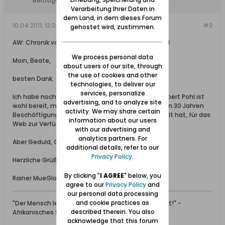
Beiträge:
1137
Verarbeitung Ihrer Daten in
dem Land, in dem dieses Forum
10.04.2011, 13:00
#3
gehostet wird, zustimmen.
AW: Chronik von Nickelswalde von Heinz Albert Pohl
We process personal data
Moin, Beate,
about users of our site, through
the use of cookies and other
besten Dank.
technologies, to deliver our
services, personalize
Ich habe noch eine ganze Menge. Und der Heinz Albert Pohl ist
advertising, and to analyze site
wohl bereit, mehr von seinen Dokumenten, die er in 30 Jahren
activity. We may share certain
Beschäftigung mit dem Werder zusammengestellt hat, für das
information about our users
Web zur Verfügung zu stellen.
with our advertising and
analytics partners. For
Aber Geduld, Geduld, eines nach dem anderen ...
additional details, refer to our
Privacy Policy
.
Herzliche Grüße aus Dakar,
By clicking "
I AGREE
" below, you
Rainer MueGlo
agree to our
Privacy Policy
and
our personal data processing
and cookie practices as
"Der Mensch lebt, so lange man sich seiner erinnert!" -
described therein. You also
Afrikanisches Sprichwort
acknowledge that this forum