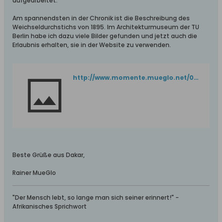
aufgearbeitet.
Am spannendsten in der Chronik ist die Beschreibung des
Weichseldurchstichs von 1895. Im Architekturmuseum der TU
Berlin habe ich dazu viele Bilder gefunden und jetzt auch die
Erlaubnis erhalten, sie in der Website zu verwenden.
http://www.momente.mueglo.net/01_Offen/40_Nickelswalde/01_Chronik_Nickelswalde/Deckblatt.htm
Beste Grüße aus Dakar,
Rainer MueGlo
"Der Mensch lebt, so lange man sich seiner erinnert!" -
Afrikanisches Sprichwort