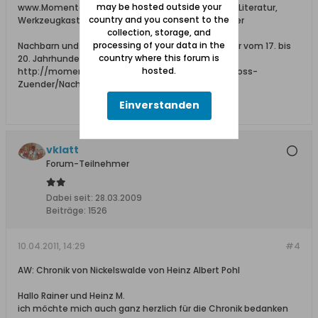
may be hosted outside your
www.Momente-im-Werder.net --- Adressbücher, Literatur,
country and you consent to the
Werkzeugkasten und Momente im Danziger Werder
collection, storage, and
processing of your data in the
Nachbarn und Hofbesitzer in Groß und Klein Zünder vom 17. bis
country where this forum is
20. Jahrhundert:
hosted.
http://momente-im-werder.net/01_Offen/31_Gross-
Zuender/Nachbarn-GrZ-KlZ/index.htm
Einverstanden
vklatt
Forum-Teilnehmer
Dabei seit:
28.03.2009
Beiträge:
1526
10.04.2011, 14:29
#4
AW: Chronik von Nickelswalde von Heinz Albert Pohl
Hallo Rainer und Heinz M.
ich möchte mich auch ganz herzlich für die Chronik bedanken