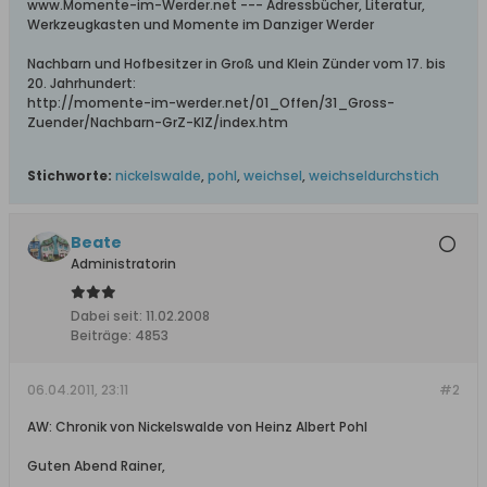
www.Momente-im-Werder.net --- Adressbücher, Literatur,
Werkzeugkasten und Momente im Danziger Werder
Nachbarn und Hofbesitzer in Groß und Klein Zünder vom 17. bis
20. Jahrhundert:
http://momente-im-werder.net/01_Offen/31_Gross-
Zuender/Nachbarn-GrZ-KlZ/index.htm
Stichworte:
nickelswalde
,
pohl
,
weichsel
,
weichseldurchstich
Beate
Administratorin
Dabei seit:
11.02.2008
Beiträge:
4853
06.04.2011, 23:11
#2
AW: Chronik von Nickelswalde von Heinz Albert Pohl
Guten Abend Rainer,