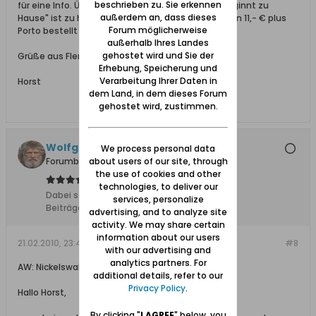
beschrieben zu. Sie erkennen
für eine Info. Übrigens, das Buch "Glücklichsein beginnt zu
außerdem an, dass dieses
Hause" ist zu haben und kann bei mir zum Preis von 11,- € plus
Forum möglicherweise
Porto bestellt werden.
außerhalb Ihres Landes
gehostet wird und Sie der
Grüße aus Flensburg
Erhebung, Speicherung und
Verarbeitung Ihrer Daten in
Horst
dem Land, in dem dieses Forum
gehostet wird, zustimmen.
Wolfgang
We process personal data
Forumbetreiber
about users of our site, through
the use of cookies and other
technologies, to deliver our
Dabei seit:
10.02.2008
services, personalize
Beiträge:
11627
advertising, and to analyze site
activity. We may share certain
information about our users
21.02.2010, 23:48
#8
with our advertising and
analytics partners. For
AW: Nickelswalde-alles neu?
additional details, refer to our
Privacy Policy
.
Hallo Horst,
By clicking "
I AGREE
" below, you