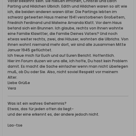
Vater bekannt sein. Sie hießen Irmchen, Christel und Edith
Parting und Hildchen Ulbrich. Edith und Hildchen waren so alt wie
ich, die beiden anderen waren älter. Die Partings lebten im
schwarz geteerten Haus meiner 1941 verstorbenen Großeltern,
Friedrich Ferdinand und Malwine Amanda Klatt. Vor dem Haus
befand sich ein Brunnen. Ich glaube, rechts von Ihnen wohnte
eine Familie Klawitter, die Familie Deines Vaters? Und noch
etwas weiter rechts, zwei, drei Häuser, wohnten die Ulbrichs. Von
ihnen wohnt niemand mehr dort, wir sind alle zusammen Mitte
Januar 1945 geflüchtet.
Ich freue mich für Euch und auf Euren Bericht. Hoffentlich.
Hier im Forum duzen wir uns alle, ich hoffe, Du hast kein Problem
damit. Es macht die Sache einfacher wenn man nicht überlegen
muß, ob Du oder Sie. Also, nicht soviel Respekt vor meinem
Alter.
Liebe Grüße
Vera
Was ist ein wahres Geheimnis?
Etwas, das für jeden offen da liegt-
und der eine erkennt es, der andere jedoch nicht.
Lao-tse