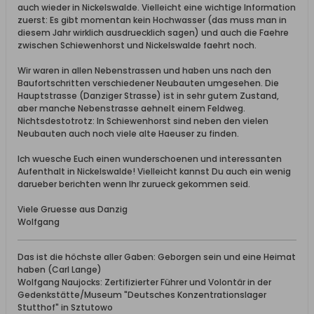
auch wieder in Nickelswalde. Vielleicht eine wichtige Information
zuerst: Es gibt momentan kein Hochwasser (das muss man in
diesem Jahr wirklich ausdruecklich sagen) und auch die Faehre
zwischen Schiewenhorst und Nickelswalde faehrt noch.
Wir waren in allen Nebenstrassen und haben uns nach den
Baufortschritten verschiedener Neubauten umgesehen. Die
Hauptstrasse (Danziger Strasse) ist in sehr gutem Zustand,
aber manche Nebenstrasse aehnelt einem Feldweg.
Nichtsdestotrotz: In Schiewenhorst sind neben den vielen
Neubauten auch noch viele alte Haeuser zu finden.
Ich wuesche Euch einen wunderschoenen und interessanten
Aufenthalt in Nickelswalde! Vielleicht kannst Du auch ein wenig
darueber berichten wenn Ihr zurueck gekommen seid.
Viele Gruesse aus Danzig
Wolfgang
Das ist die höchste aller Gaben: Geborgen sein und eine Heimat
haben (Carl Lange)
Wolfgang Naujocks: Zertifizierter Führer und Volontär in der
Gedenkstätte/Museum "Deutsches Konzentrationslager
Stutthof" in Sztutowo