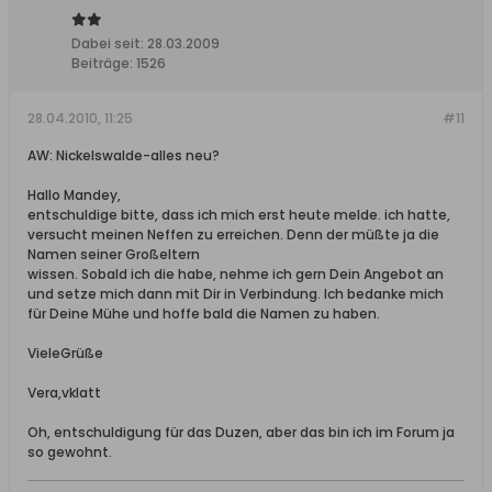
Dabei seit:
28.03.2009
Beiträge:
1526
28.04.2010, 11:25
#11
AW: Nickelswalde-alles neu?
Hallo Mandey,
entschuldige bitte, dass ich mich erst heute melde. ich hatte,
versucht meinen Neffen zu erreichen. Denn der müßte ja die
Namen seiner Großeltern
wissen. Sobald ich die habe, nehme ich gern Dein Angebot an
und setze mich dann mit Dir in Verbindung. Ich bedanke mich
für Deine Mühe und hoffe bald die Namen zu haben.
VieleGrüße
Vera,vklatt
Oh, entschuldigung für das Duzen, aber das bin ich im Forum ja
so gewohnt.