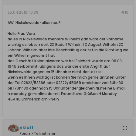
25.04.2010, 10:36
#10
AW: Nickelswalde-alles neu?
Hallo Frau Vera
da es in Nickelswalde mehrere Wilhelm gab wäre der Vorname
wichtig es lebten dort 2X Rudolf Wilheln 1 X August Wilhelm 2X
Johann Wilhelm aber Ihre Beschreibug deutet in die Richtung wo
ein Wilhelm gewohnt hat
das Geschäft Kolonialwaren war bei Folchert wurde am 09.03
1945 zerbommt, übrigens das war der erste Angriff auf
Nickelswalde gegen ca 15 Uhr aber nicht der Letzte
wenn es Ihnen wichtig ist können Sie mich gerne anrufen unter
der Tel 02822/53366 oder 02822/45069 erreichbar von 8Uhr 30
bir 17Uhr 30 oder nach 19 Uhr unter der gleichen Nr.meine E-mail
h.mandey,@t-online.de mit Freundliche Grüßen H.Mandey
46446 Emmerich am Rhein
vklatt
Forum-Teilnehmer