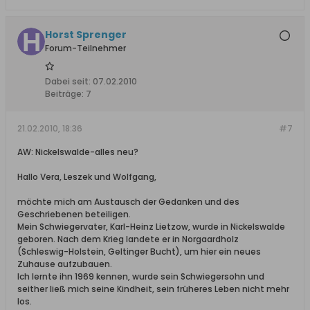
Horst Sprenger
Forum-Teilnehmer
Dabei seit:
07.02.2010
Beiträge:
7
21.02.2010, 18:36
#7
AW: Nickelswalde-alles neu?
Hallo Vera, Leszek und Wolfgang,
möchte mich am Austausch der Gedanken und des
Geschriebenen beteiligen.
Mein Schwiegervater, Karl-Heinz Lietzow, wurde in Nickelswalde
geboren. Nach dem Krieg landete er in Norgaardholz
(Schleswig-Holstein, Geltinger Bucht), um hier ein neues
Zuhause aufzubauen.
Ich lernte ihn 1969 kennen, wurde sein Schwiegersohn und
seither ließ mich seine Kindheit, sein früheres Leben nicht mehr
los.