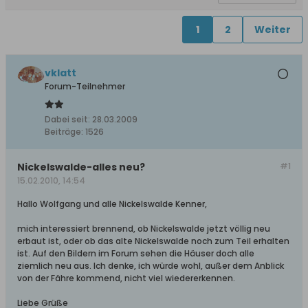
1
2
Weiter
vklatt
Forum-Teilnehmer
Dabei seit:
28.03.2009
Beiträge:
1526
Nickelswalde-alles neu?
#1
15.02.2010, 14:54
Hallo Wolfgang und alle Nickelswalde Kenner,
mich interessiert brennend, ob Nickelswalde jetzt völlig neu
erbaut ist, oder ob das alte Nickelswalde noch zum Teil erhalten
ist. Auf den Bildern im Forum sehen die Häuser doch alle
ziemlich neu aus. Ich denke, ich würde wohl, außer dem Anblick
von der Fähre kommend, nicht viel wiedererkennen.
Liebe Grüße