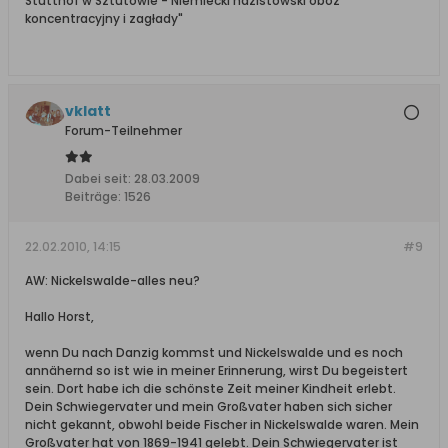
Stutthof w Sztutowie - Niemiecki nazistowski obóz
koncentracyjny i zagłady"
vklatt
Forum-Teilnehmer
Dabei seit:
28.03.2009
Beiträge:
1526
22.02.2010, 14:15
#9
AW: Nickelswalde-alles neu?
Hallo Horst,
wenn Du nach Danzig kommst und Nickelswalde und es noch
annähernd so ist wie in meiner Erinnerung, wirst Du begeistert
sein. Dort habe ich die schönste Zeit meiner Kindheit erlebt.
Dein Schwiegervater und mein Großvater haben sich sicher
nicht gekannt, obwohl beide Fischer in Nickelswalde waren. Mein
Großvater hat von 1869-1941 gelebt. Dein Schwiegervater ist