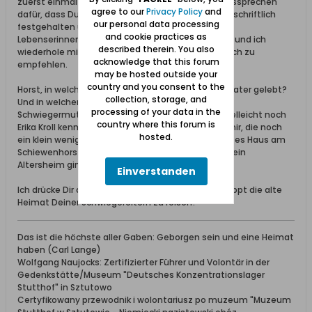
zuerst einmal möchte ich Dir ein großes DANKE aussprechen
agree to our
Privacy Policy
and
dafür, dass Du das Leben Deines Schwiegervaters schriftlich
our personal data processing
festgehalten und veröffentlicht hast. Diese
and cookie practices as
Lebenserinnerungen sind etwas ganz Besonderes und ich
described therein. You also
wiederhole mich gerne um noch einmal dieses Buch zu
acknowledge that this forum
empfehlen.
may be hosted outside your
country and you consent to the
Horst, in welcher Straße hat denn Dein Schwiegervater gelebt?
collection, storage, and
Und in welcher Straße in Schiewenhorst Deine
processing of your data in the
Schwiegermutter? Deine Schwiegermutter wird vielleicht noch
country where this forum is
Erika Kroll kennen, eine entfernte Verwandte von mir, die noch
hosted.
ein klein wenig älter ist als sie und nun leider ihr altes Haus am
Schiewenhorster Damm verlassen musste und in ein
Altersheim ging.
Einverstanden
Ich drücke Dir die Daumen, dass Euer Vorhaben klappt die alte
Heimat Deiner Schwiegereltern zu reisen!
Das ist die höchste aller Gaben: Geborgen sein und eine Heimat
haben (Carl Lange)
Wolfgang Naujocks: Zertifizierter Führer und Volontär in der
Gedenkstätte/Museum "Deutsches Konzentrationslager
Stutthof" in Sztutowo
Certyfikowany przewodnik i wolontariusz po muzeum "Muzeum