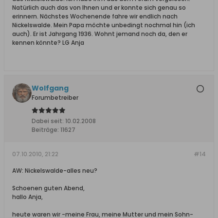
Natürlich auch das von Ihnen und er konnte sich genau so
erinnern. Nächstes Wochenende fahre wir endlich nach
Nickelswalde. Mein Papa möchte unbedingt nochmal hin (ich
auch). Er ist Jahrgang 1936. Wohnt jemand noch da, den er
kennen könnte? LG Anja
Wolfgang
Forumbetreiber
Dabei seit:
10.02.2008
Beiträge:
11627
07.10.2010, 21:22
#14
AW: Nickelswalde-alles neu?
Schoenen guten Abend,
hallo Anja,
heute waren wir -meine Frau, meine Mutter und mein Sohn-