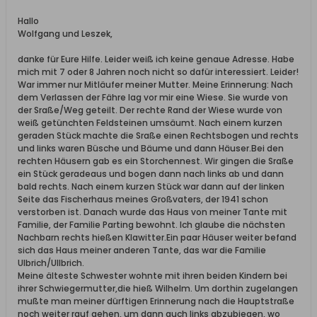
Hallo
Wolfgang und Leszek,
danke für Eure Hilfe. Leider weiß ich keine genaue Adresse. Habe
mich mit 7 oder 8 Jahren noch nicht so dafür interessiert. Leider!
War immer nur Mitläufer meiner Mutter. Meine Erinnerung: Nach
dem Verlassen der Fähre lag vor mir eine Wiese. Sie wurde von
der Sraße/Weg geteilt. Der rechte Rand der Wiese wurde von
weiß getünchten Feldsteinen umsäumt. Nach einem kurzen
geraden Stück machte die Sraße einen Rechtsbogen und rechts
und links waren Büsche und Bäume und dann Häuser.Bei den
rechten Häusern gab es ein Storchennest. Wir gingen die Sraße
ein Stück geradeaus und bogen dann nach links ab und dann
bald rechts. Nach einem kurzen Stück war dann auf der linken
Seite das Fischerhaus meines Großvaters, der 1941 schon
verstorben ist. Danach wurde das Haus von meiner Tante mit
Familie, der Familie Parting bewohnt. Ich glaube die nächsten
Nachbarn rechts hießen Klawitter.Ein paar Häuser weiter befand
sich das Haus meiner anderen Tante, das war die Familie
Ulbrich/Ullbrich.
Meine älteste Schwester wohnte mit ihren beiden Kindern bei
ihrer Schwiegermutter,die hieß Wilhelm. Um dorthin zugelangen
mußte man meiner dürftigen Erinnerung nach die Hauptstraße
noch weiter rauf gehen, um dann auch links abzubiegen, wo