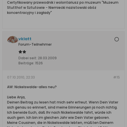
Certyfikowany przewodnik i wolontariusz po muzeum "Muzeum
Stutthof w Sztutowie - Niemiecki nazistowski obóz
koncentracyjny i zagłady"
vklatt
Forum-Teilnehmer
Dabei seit:
28.03.2009
Beiträge:
1526
07.10.2010, 22:33
#15
AW: Nickelswalde-alles neu?
Liebe Anja,
Deinen Beitrag zu lesen hat mich sehr erfreut. Wenn Dein Vater
sich genau so erinnert, sind meine Erinnerungen ja noch richtig.
Ich beneide Euch, daß Ihr nach Nickelswalde fahrt, würde ich
auch gern. Ich bin im gleichen Jahr wie Dein Vater geboren.
Meine Cousinen, die in Nickelswalde lebten, müßten Deinem