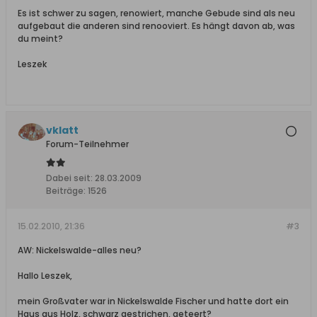
Es ist schwer zu sagen, renowiert, manche Gebude sind als neu
aufgebaut die anderen sind renooviert. Es hängt davon ab, was
du meint?
Leszek
vklatt
Forum-Teilnehmer
Dabei seit:
28.03.2009
Beiträge:
1526
15.02.2010, 21:36
#3
AW: Nickelswalde-alles neu?
Hallo Leszek,
mein Großvater war in Nickelswalde Fischer und hatte dort ein
Haus aus Holz, schwarz gestrichen, geteert?