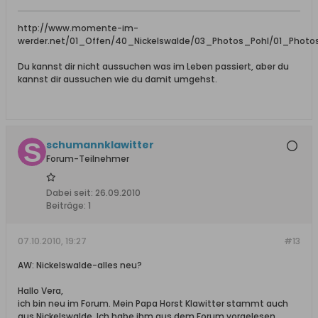
http://www.momente-im-
werder.net/01_Offen/40_Nickelswalde/03_Photos_Pohl/01_Photo
Du kannst dir nicht aussuchen was im Leben passiert, aber du
kannst dir aussuchen wie du damit umgehst.
schumannklawitter
Forum-Teilnehmer
Dabei seit:
26.09.2010
Beiträge:
1
07.10.2010, 19:27
#13
AW: Nickelswalde-alles neu?
Hallo Vera,
ich bin neu im Forum. Mein Papa Horst Klawitter stammt auch
aus Nickelswalde. Ich habe ihm aus dem Forum vorgelesen.