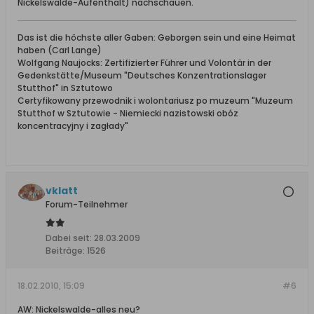
Nickelswalde-Aufenthalt) nachschauen.
Das ist die höchste aller Gaben: Geborgen sein und eine Heimat
haben (Carl Lange)
Wolfgang Naujocks: Zertifizierter Führer und Volontär in der
Gedenkstätte/Museum "Deutsches Konzentrationslager
Stutthof" in Sztutowo
Certyfikowany przewodnik i wolontariusz po muzeum "Muzeum
Stutthof w Sztutowie - Niemiecki nazistowski obóz
koncentracyjny i zagłady"
vklatt
Forum-Teilnehmer
Dabei seit:
28.03.2009
Beiträge:
1526
18.02.2010, 15:09
#6
AW: Nickelswalde-alles neu?