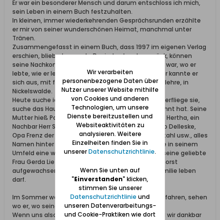
Er war ein besonderer Mensch und darum entschloss ich mich,
sein Leben in einem Buch festzuhalten.
In kleinen, immer wiederkehrenden Gesprächsrunden erzählte
er mir von seiner wunderschönen Heimat, manchmal unter
Tränen.
Zusammengefasst in einem Buch, dass 1997 im eigenen Verlag
erschien, blieb etwas sehr Beeindruckendes zurück, können
seine Nachkommen doch von ihm erfahren, wer er war, wo er
Wir verarbeiten
lebte, wie er lebte. Sein Leben war die Fischerei, hier kannte er
personenbezogene Daten über
sich aus, mit fünfzehn Jahren ging er in die Fischerlehre, in
Nutzer unserer Website mithilfe
Nickelswalde.
von Cookies und anderen
Heute suche ich über Google seine Heimat und überfliege sie,
Technologien, um unsere
suche das Haus in dem er mit seiner Familie gewohnt hat. Seine
Dienste bereitzustellen und
Mutter hieß Paninski, seine Schwestern Emmy und Hertha, ein
Websiteaktivitäten zu
Nachbar Herr Schanz, Tante Jetta mit Hedwig, Otto Delleske,
analysieren. Weitere
Opa Frenz der Lehrer, Frau Jippe die Lehrerin, Kurt Stahl usw., alles
Einzelheiten finden Sie in
Namen hinter denen sich Menschen verbergen, die in seinem
unserer
Datenschutzrichtlinie
.
Umfeld eine wichtige Rolle spielten. Nicht zuletzt seine geliebte
Frau Gerda Lietzow, geb. Weiß, sie ist in Schiewenhorst
Wenn Sie unten auf
aufgewachsen, die heute 87jährig noch in ihrer Familie leben
"
Einverstanden
" klicken,
darf.
stimmen Sie unserer
Datenschutzrichtlinie
und
Im Sommer wollen wir eventl. mal in seine Heimat fahren, sehen
unseren Datenverarbeitungs-
wo er, wo seine Frau groß geworden sind.
und Cookie-Praktiken wie dort
Wenn uns also jemand etwas berichten kann, sind wir dankbar