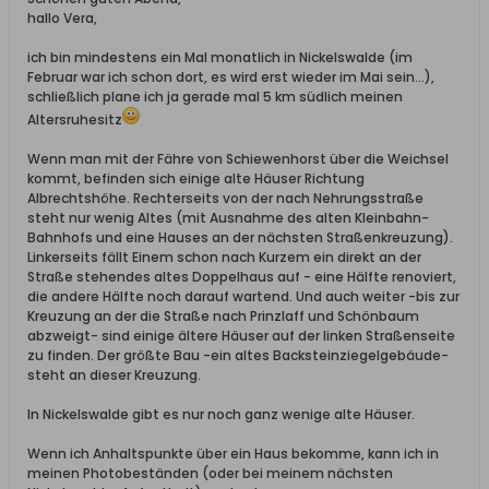
hallo Vera,
ich bin mindestens ein Mal monatlich in Nickelswalde (im
Februar war ich schon dort, es wird erst wieder im Mai sein...),
schließlich plane ich ja gerade mal 5 km südlich meinen
Altersruhesitz
Wenn man mit der Fähre von Schiewenhorst über die Weichsel
kommt, befinden sich einige alte Häuser Richtung
Albrechtshöhe. Rechterseits von der nach Nehrungsstraße
steht nur wenig Altes (mit Ausnahme des alten Kleinbahn-
Bahnhofs und eine Hauses an der nächsten Straßenkreuzung).
Linkerseits fällt Einem schon nach Kurzem ein direkt an der
Straße stehendes altes Doppelhaus auf - eine Hälfte renoviert,
die andere Hälfte noch darauf wartend. Und auch weiter -bis zur
Kreuzung an der die Straße nach Prinzlaff und Schönbaum
abzweigt- sind einige ältere Häuser auf der linken Straßenseite
zu finden. Der größte Bau -ein altes Backsteinziegelgebäude-
steht an dieser Kreuzung.
In Nickelswalde gibt es nur noch ganz wenige alte Häuser.
Wenn ich Anhaltspunkte über ein Haus bekomme, kann ich in
meinen Photobeständen (oder bei meinem nächsten