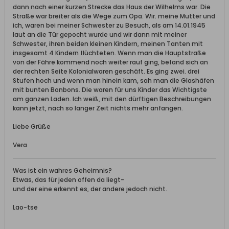
dann nach einer kurzen Strecke das Haus der Wilhelms war. Die
Straße war breiter als die Wege zum Opa. Wir. meine Mutter und
ich, waren bei meiner Schwester zu Besuch, als am 14.01.1945
laut an die Tür gepocht wurde und wir dann mit meiner
Schwester, ihren beiden kleinen Kindern, meinen Tanten mit
insgesamt 4 Kindern flüchteten. Wenn man die Hauptstraße
von der Fähre kommend noch weiter rauf ging, befand sich an
der rechten Seite Kolonialwaren geschäft. Es ging zwei. drei
Stufen hoch und wenn man hinein kam, sah man die Glashäfen
mit bunten Bonbons. Die waren für uns Kinder das Wichtigste
am ganzen Laden. Ich weiß, mit den dürftigen Beschreibungen
kann jetzt, nach so langer Zeit nichts mehr anfangen.
Liebe Grüße
Vera
Was ist ein wahres Geheimnis?
Etwas, das für jeden offen da liegt-
und der eine erkennt es, der andere jedoch nicht.
Lao-tse