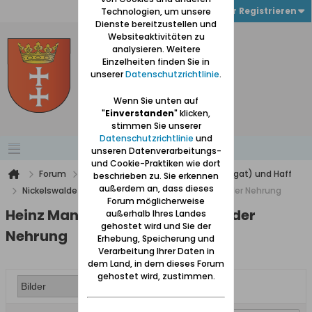
Anmelden oder Registrieren
Technologien, um unsere
Dienste bereitzustellen und
Websiteaktivitäten zu
analysieren. Weitere
Einzelheiten finden Sie in
unserer
Datenschutzrichtlinie
.
Wenn Sie unten auf
"
Einverstanden
" klicken,
stimmen Sie unserer
Datenschutzrichtlinie
und
unseren Datenverarbeitungs-
und Cookie-Praktiken wie dort
Forum
Werder (zwischen Weichsel und Nogat) und Haff
beschrieben zu. Sie erkennen
außerdem an, dass dieses
Nickelswalde
Heinz Mandey spricht das Platt der Nehrung
Forum möglicherweise
Heinz Mandey spricht das Platt der
außerhalb Ihres Landes
gehostet wird und Sie der
Nehrung
Erhebung, Speicherung und
Verarbeitung Ihrer Daten in
dem Land, in dem dieses Forum
gehostet wird, zustimmen.