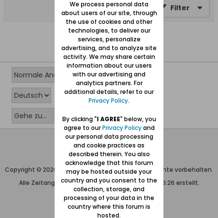
We process personal data
Filter
about users of our site, through
the use of cookies and other
technologies, to deliver our
Keine Bilder gefunden.
services, personalize
advertising, and to analyze site
activity. We may share certain
information about our users
with our advertising and
analytics partners. For
additional details, refer to our
Privacy Policy
.
By clicking "
I AGREE
" below, you
agree to our
Privacy Policy
and
our personal data processing
Wolfgang Naujocks MMXXVI
and cookie practices as
described therein. You also
Powered by
vBulletin®
acknowledge that this forum
Copyright © 2026 MH Sub I, LLC dba vBulletin. Alle Rechte vorbehalten.
may be hosted outside your
country and you consent to the
Alle Zeitangaben in WEZ+1. Die Seite wurde um 16:26 erstellt.
collection, storage, and
processing of your data in the
country where this forum is
hosted.