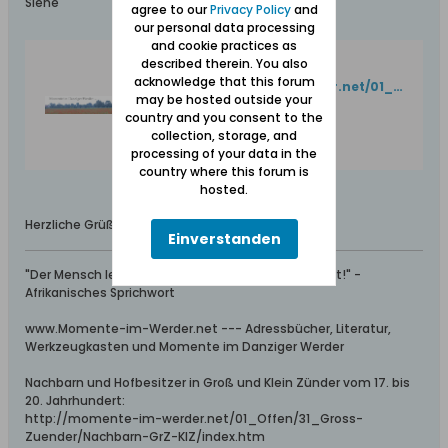
Siehe
agree to our
Privacy Policy
and
our personal data processing
and cookie practices as
described therein. You also
Mandey - Nickelswalde
acknowledge that this forum
http://momente-im-werder.net/01_Offen/40_Nickelswalde/06_Mandey_spricht_platt/01_Mandey_spricht_Platt.htm
may be hosted outside your
country and you consent to the
collection, storage, and
processing of your data in the
country where this forum is
hosted.
Herzliche Grüße, Rainer MueGlo
Einverstanden
"Der Mensch lebt, so lange man sich seiner erinnert!" -
Afrikanisches Sprichwort
www.Momente-im-Werder.net --- Adressbücher, Literatur,
Werkzeugkasten und Momente im Danziger Werder
Nachbarn und Hofbesitzer in Groß und Klein Zünder vom 17. bis
20. Jahrhundert:
http://momente-im-werder.net/01_Offen/31_Gross-
Zuender/Nachbarn-GrZ-KlZ/index.htm