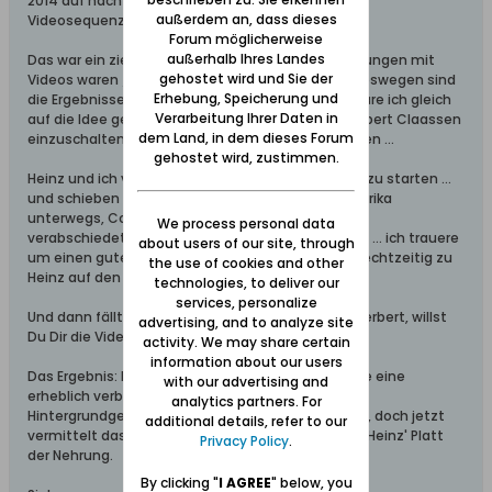
2014 auf nach Emmerich, und wir erstellen einige
außerdem an, dass dieses
Videosequenzen.
Forum möglicherweise
außerhalb Ihres Landes
Das war ein ziemlicher Fehler ... denn meine Erfahrungen mit
gehostet wird und Sie der
Videos waren / sind vollkommen unzureichend. Deswegen sind
Erhebung, Speicherung und
die Ergebnisse der Aufnahmen unbefriedigend. Wäre ich gleich
Verarbeitung Ihrer Daten in
auf die Idee gekommen, den videoerfahrenen Herbert Claassen
dem Land, in dem dieses Forum
einzuschalten, hätten wir jetzt bessere Aufnahmen ...
gehostet wird, zustimmen.
Heinz und ich vereinbaren, einen zweiten Versuch zu starten ...
und schieben die Sache so vor uns hin. Ich bin in Afrika
unterwegs, Corona kommt ... und im Februar 2022
We process personal data
verabschiedet sich Heinz plötzlich und unerwartet ... ich trauere
about users of our site, through
um einen guten Freund, und dass ich mich nicht rechtzeitig zu
the use of cookies and other
Heinz auf den Weg gemacht habe ...
technologies, to deliver our
services, personalize
Und dann fällt mir Herbert Claassen wieder ein. "Herbert, willst
advertising, and to analyze site
Du Dir die Videos mal anschauen?" Herbert will.
activity. We may share certain
information about our users
Das Ergebnis: Ein kleiner Vor- und Nachspann sowie eine
with our advertising and
erheblich verbesserte Tonqualität, die meisten
analytics partners. For
Hintergrundgeräusche sind nun weg. Nicht perfekt, doch jetzt
additional details, refer to our
vermittelt das Video zumindest eine Ahnung von Heinz' Platt
Privacy Policy
.
der Nehrung.
By clicking "
I AGREE
" below, you