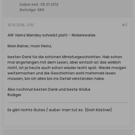
Dabei seit:
05.01.2012
Beiträge:
686
18.10.2016, 21:51
#2
AW: Heinz Mandey schreibt platt - Nickelswalde
Moin Rainer, moin Heinz,
besten Dank für die schönen Miniaturgeschichten. Hab schon
mal angefangen mit dem Lesen, aber einfach ist das wirklich
nicht, ist ja heute auch schon wieder recht spät. Werde morgen
weitermachen und die Geschichten wohl mehrmals lesen
müssen, bis ich alles bis ins Detail verstanden habe.
Also nochmal besten Dank und beste Grüße
Rüdiger
Es gibt nichts Gutes / außer: man tut es. (Erich Kästner)