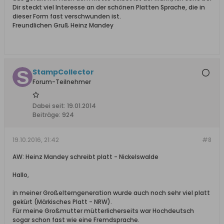
Dir steckt viel Interesse an der schönen Platten Sprache, die in
dieser Form fast verschwunden ist.
Freundlichen Gruß Heinz Mandey
StampCollector
Forum-Teilnehmer
Dabei seit:
19.01.2014
Beiträge:
924
19.10.2016, 21:42
#8
AW: Heinz Mandey schreibt platt - Nickelswalde
Hallo,
in meiner Großelterngeneration wurde auch noch sehr viel platt
gekürt (Märkisches Platt - NRW).
Für meine Großmutter mütterlicherseits war Hochdeutsch
sogar schon fast wie eine Fremdsprache.