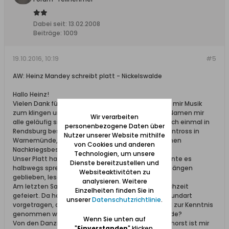
Dabei seit:
13.02.2008
Beiträge:
1009
19.10.2016, 10:19
#5
AW: Heinz Mandey schreibt platt - Nickelswalde
Hallo Heinz!
Vielen Dank für Deine Geschichten. Sie bringen bei mir Musik
zum klingen und wecken Erinnerungen, zumal die Namen mir
Wir verarbeiten
alle geläufig sind. Elli Foth, Tochter von Emil, habe ich einmal in
personenbezogene Daten über
Rendsburg besucht, Paul und Wally Krause, geb. Fentross in
Nutzer unserer Website mithilfe
Warnemünde, Paul Rucks und Erika Kloffke bei meinen
von Cookies und anderen
Nachkriegsbesuchen in Schiewenhorst.
Technologien, um unsere
Unser Platt habe ich auch gut verstanden und konnte es
Dienste bereitzustellen und
halbwegs sprecchen. Aber davon ist nichts mehr hängen
Websiteaktivitäten zu
geblieben, lesen kann ich es jedoch noch.
analysieren. Weitere
Am letzten Samstag haben wir unsere Eiserne Hochzeit
Einzelheiten finden Sie in
gefeiert. Da habe ich einige Glossen in Danziger Mundart
unserer
Datenschutzrichtlinie
.
vorgetragen, die von unseren Gästen schmuzelnd zur Kenntnis
genommen wurden; aber ob alles verstanden wurde?
Wenn Sie unten auf
Von den Danziger Ausflugsfahrten nach Schiewenhorst ist mir
"
Einverstanden
" klicken,