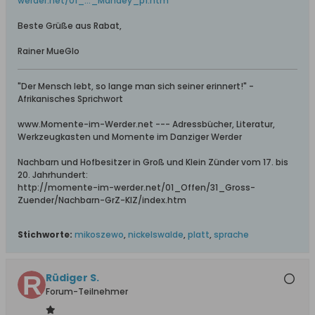
werder.net/01_..._Mandey_p1.htm
Beste Grüße aus Rabat,
Rainer MueGlo
"Der Mensch lebt, so lange man sich seiner erinnert!" -
Afrikanisches Sprichwort
www.Momente-im-Werder.net --- Adressbücher, Literatur,
Werkzeugkasten und Momente im Danziger Werder
Nachbarn und Hofbesitzer in Groß und Klein Zünder vom 17. bis
20. Jahrhundert:
http://momente-im-werder.net/01_Offen/31_Gross-
Zuender/Nachbarn-GrZ-KlZ/index.htm
Stichworte:
mikoszewo
,
nickelswalde
,
platt
,
sprache
Rüdiger S.
Forum-Teilnehmer