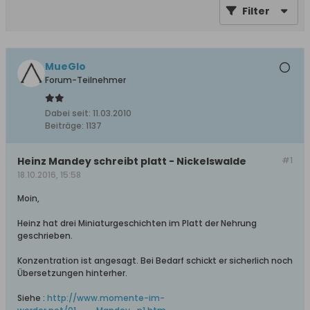
Filter
MueGlo
Forum-Teilnehmer
Dabei seit:
11.03.2010
Beiträge:
1137
Heinz Mandey schreibt platt - Nickelswalde
#1
18.10.2016, 15:58
Moin,
Heinz hat drei Miniaturgeschichten im Platt der Nehrung
geschrieben.
Konzentration ist angesagt. Bei Bedarf schickt er sicherlich noch
Übersetzungen hinterher.
Siehe :
http://www.momente-im-