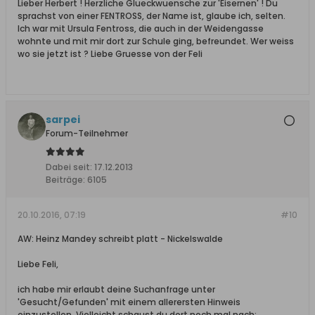
Lieber Herbert ! Herzliche Glueckwuensche zur 'Eisernen' ! Du
sprachst von einer FENTROSS, der Name ist, glaube ich, selten.
Ich war mit Ursula Fentross, die auch in der Weidengasse
wohnte und mit mir dort zur Schule ging, befreundet. Wer weiss
wo sie jetzt ist ? Liebe Gruesse von der Feli
sarpei
Forum-Teilnehmer
Dabei seit:
17.12.2013
Beiträge:
6105
20.10.2016, 07:19
#10
AW: Heinz Mandey schreibt platt - Nickelswalde
Liebe Feli,
ich habe mir erlaubt deine Suchanfrage unter
'Gesucht/Gefunden' mit einem allerersten Hinweis
einzustellen. Vielleicht schaust du dort noch mal nach: