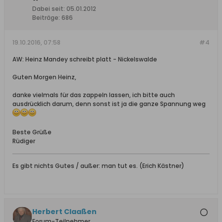
Dabei seit:
05.01.2012
Beiträge:
686
19.10.2016, 07:58
#4
AW: Heinz Mandey schreibt platt - Nickelswalde
Guten Morgen Heinz,
danke vielmals für das zappeln lassen, ich bitte auch
ausdrücklich darum, denn sonst ist ja die ganze Spannung weg
Beste Grüße
Rüdiger
Es gibt nichts Gutes / außer: man tut es. (Erich Kästner)
Herbert Claaßen
Forum-Teilnehmer