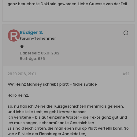
ganz beruehmte Doktorin geworden. Liebe Gruesse von der Feli
Rüdiger S.
Forum-Teilnehmer
Dabei seit:
05.01.2012
Beiträge:
686
29.10.2016, 21:01
#12
AW: Heinz Mandey schreibt platt - Nickelswalde
Hallo Heinz,
so, nu hab ich Deine drei Kurzgeschichten mehrmals gelesen,
und ich stelle fest, es geht immer besser.
Ich verstehe - bis auf einzelne Wörter - die Texte ganz gut und
ich muss sagen, sehr amüsante Geschichten.
Es sind Geschichten, die man eben nur op Platt vertelln kann. So
wie z.B. viele der Flensburger Annekdoten,