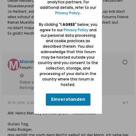
Lieber Herbert, Dir und deiner Gattin, nachtraeglich herzlichen
analytics partners. For
Glueckwunsch zur Eiserne Hochzeit.
additional details, refer to our
Jo Herbert, eck haw noch so fehl Wippkes em Kopp,op eck daut
Privacy Policy
.
alles schauf daut weht eck noch nich,oawer onser Forums Friend
Rainer MueGlo halpt mij do bij, he nehmt mi veel Orbeit auf.
By clicking "
I AGREE
" below, you
nü blieft maun raicht korsch on Munta.
agree to our
Privacy Policy
and
Es grüßt Herzlichst Heinz Mandey uit Neckelswohl
our personal data processing
and cookie practices as
described therein. You also
acknowledge that this forum
may be hosted outside your
Mandey +08.03.22
country and you consent to the
Forum-Teilnehmer
collection, storage, and
processing of your data in the
country where this forum is
Dabei seit:
08.02.2009
hosted.
Beiträge:
540
Einverstanden
19.10.2016, 11:40
#7
AW: Heinz Mandey schreibt platt - Nickelswalde
Guten Tag,
Hallo Rüdiger,
das gefällt mir nach dem Motto selbst ist der Mann, ich sehe bei