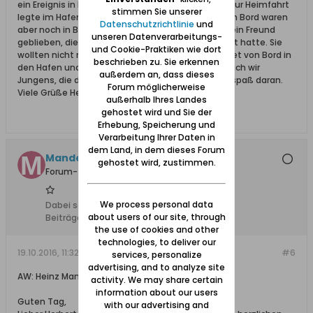
ein Ereignis in Erinnerung geblieben. Der Dampfer zur Heimfahrt
stimmen Sie unserer
legte im Hafen ab, die Musik spielte muß i denn, an Bord waren
Datenschutzrichtlinie
und
aber noch in Bierlaune der Sohn von Kohnke und sein Freund
unseren Datenverarbeitungs-
geblieben, die wohl Damenbekannschaft gemacht hatte. Sie
und Cookie-Praktiken wie dort
wollten nicht mitfahren und sprangen voll bekleidet von Bord in
beschrieben zu. Sie erkennen
den Hafen und schwammen an Land. Ein Gaudi. Auch wir
außerdem an, dass dieses
Jungens, die das beobachtet hatten, hatten viel spaß daran.
Forum möglicherweise
Viele Grüße Herbert
außerhalb Ihres Landes
gehostet wird und Sie der
Erhebung, Speicherung und
Verarbeitung Ihrer Daten in
dem Land, in dem dieses Forum
Mandey +08.03.22
gehostet wird, zustimmen.
Forum-Teilnehmer
We process personal data
Dabei seit:
08.02.2009
about users of our site, through
Beiträge:
540
the use of cookies and other
technologies, to deliver our
19.10.2016, 11:32
#6
services, personalize
advertising, and to analyze site
AW: Heinz Mandey schreibt platt - Nickelswalde
activity. We may share certain
information about our users
Guten Tag,
with our advertising and