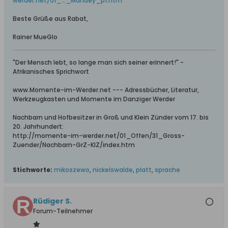
werder.net/01_..._Mandey_p1.htm
Beste Grüße aus Rabat,
Rainer MueGlo
"Der Mensch lebt, so lange man sich seiner erinnert!" -
Afrikanisches Sprichwort
www.Momente-im-Werder.net --- Adressbücher, Literatur,
Werkzeugkasten und Momente im Danziger Werder
Nachbarn und Hofbesitzer in Groß und Klein Zünder vom 17. bis
20. Jahrhundert:
http://momente-im-werder.net/01_Offen/31_Gross-
Zuender/Nachbarn-GrZ-KlZ/index.htm
Stichworte:
mikoszewo
,
nickelswalde
,
platt
,
sprache
Rüdiger S.
Forum-Teilnehmer