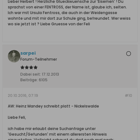
Lieber Herbert ! Herzliche Glueckwuensche zur 'Eisernen' ! Du
sprachst von einer FENTROSS, der Name ist, glaube ich, selten.
Ich war mit Ursula Fentross, die auch in der Weidengasse
wohnte und mit mir dort zur Schule ging, befreundet. Wer weiss
wo sie jetzt ist ? Liebe Gruesse von der Feli
sarpei
Forum-Teilnehmer
Dabei seit:
17.12.2013
Beiträge:
6105
20.10.2016, 07:19
#10
AW: Heinz Mandey schreibt platt - Nickelswalde
Liebe Feli,
ich habe mir erlaubt deine Suchanfrage unter
'Gesucht/Gefunden' mit einem allerersten Hinweis
einzustellen. Vielleicht schaust du dort noch mal nach: