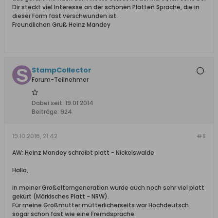
Dir steckt viel Interesse an der schönen Platten Sprache, die in
dieser Form fast verschwunden ist.
Freundlichen Gruß Heinz Mandey
StampCollector
Forum-Teilnehmer
Dabei seit:
19.01.2014
Beiträge:
924
19.10.2016, 21:42
#8
AW: Heinz Mandey schreibt platt - Nickelswalde
Hallo,
in meiner Großelterngeneration wurde auch noch sehr viel platt
gekürt (Märkisches Platt - NRW).
Für meine Großmutter mütterlicherseits war Hochdeutsch
sogar schon fast wie eine Fremdsprache.