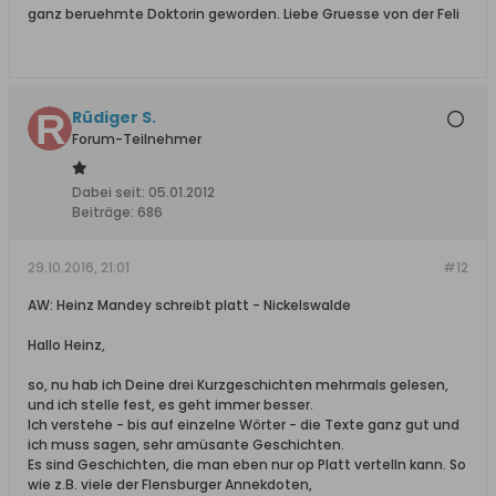
ganz beruehmte Doktorin geworden. Liebe Gruesse von der Feli
Rüdiger S.
Forum-Teilnehmer
Dabei seit:
05.01.2012
Beiträge:
686
29.10.2016, 21:01
#12
AW: Heinz Mandey schreibt platt - Nickelswalde
Hallo Heinz,
so, nu hab ich Deine drei Kurzgeschichten mehrmals gelesen,
und ich stelle fest, es geht immer besser.
Ich verstehe - bis auf einzelne Wörter - die Texte ganz gut und
ich muss sagen, sehr amüsante Geschichten.
Es sind Geschichten, die man eben nur op Platt vertelln kann. So
wie z.B. viele der Flensburger Annekdoten,