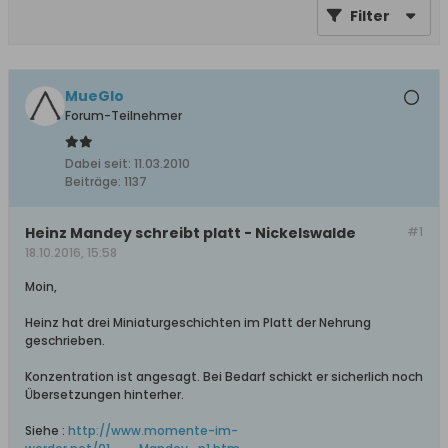
Filter
MueGlo
Forum-Teilnehmer
Dabei seit:
11.03.2010
Beiträge:
1137
Heinz Mandey schreibt platt - Nickelswalde
#1
18.10.2016, 15:58
Moin,
Heinz hat drei Miniaturgeschichten im Platt der Nehrung
geschrieben.
Konzentration ist angesagt. Bei Bedarf schickt er sicherlich noch
Übersetzungen hinterher.
Siehe :
http://www.momente-im-