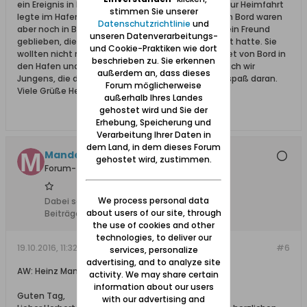
ein Ereignis in Erinnerung geblieben. Der Dampfer zur Heimfahrt
stimmen Sie unserer
legte im Hafen ab, die Musik spielte muß i denn, an Bord waren
Datenschutzrichtlinie
und
aber noch in Bierlaune der Sohn von Kohnke und sein Freund
unseren Datenverarbeitungs-
geblieben, die wohl Damenbekannschaft gemacht hatte. Sie
und Cookie-Praktiken wie dort
wollten nicht mitfahren und sprangen voll bekleidet von Bord in
beschrieben zu. Sie erkennen
den Hafen und schwammen an Land. Ein Gaudi. Auch wir
außerdem an, dass dieses
Jungens, die das beobachtet hatten, hatten viel spaß daran.
Forum möglicherweise
Viele Grüße Herbert
außerhalb Ihres Landes
gehostet wird und Sie der
Erhebung, Speicherung und
Verarbeitung Ihrer Daten in
dem Land, in dem dieses Forum
Mandey +08.03.22
gehostet wird, zustimmen.
Forum-Teilnehmer
We process personal data
Dabei seit:
08.02.2009
about users of our site, through
Beiträge:
540
the use of cookies and other
technologies, to deliver our
19.10.2016, 11:32
#6
services, personalize
advertising, and to analyze site
AW: Heinz Mandey schreibt platt - Nickelswalde
activity. We may share certain
information about our users
Guten Tag,
with our advertising and