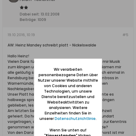
Dabei seit:
13.02.2008
Beiträge:
1009
19.10.2016, 10:19
#5
AW: Heinz Mandey schreibt platt - Nickelswalde
Hallo Heinz!
Vielen Dank für Deine Geschichten. Sie bringen bei mir Musik
zum klingen und wecken Erinnerungen, zumal die Namen mir
Wir verarbeiten
alle geläufig sind. Elli Foth, Tochter von Emil, habe ich einmal in
personenbezogene Daten über
Rendsburg besucht, Paul und Wally Krause, geb. Fentross in
Nutzer unserer Website mithilfe
Warnemünde, Paul Rucks und Erika Kloffke bei meinen
von Cookies und anderen
Nachkriegsbesuchen in Schiewenhorst.
Technologien, um unsere
Unser Platt habe ich auch gut verstanden und konnte es
Dienste bereitzustellen und
halbwegs sprecchen. Aber davon ist nichts mehr hängen
Websiteaktivitäten zu
geblieben, lesen kann ich es jedoch noch.
analysieren. Weitere
Am letzten Samstag haben wir unsere Eiserne Hochzeit
Einzelheiten finden Sie in
gefeiert. Da habe ich einige Glossen in Danziger Mundart
unserer
Datenschutzrichtlinie
.
vorgetragen, die von unseren Gästen schmuzelnd zur Kenntnis
genommen wurden; aber ob alles verstanden wurde?
Wenn Sie unten auf
Von den Danziger Ausflugsfahrten nach Schiewenhorst ist mir
"
Einverstanden
" klicken,