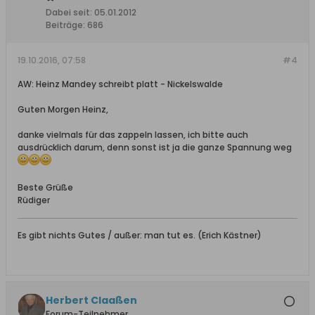
Dabei seit:
05.01.2012
Beiträge:
686
19.10.2016, 07:58
#4
AW: Heinz Mandey schreibt platt - Nickelswalde
Guten Morgen Heinz,
danke vielmals für das zappeln lassen, ich bitte auch
ausdrücklich darum, denn sonst ist ja die ganze Spannung weg
Beste Grüße
Rüdiger
Es gibt nichts Gutes / außer: man tut es. (Erich Kästner)
Herbert Claaßen
Forum-Teilnehmer