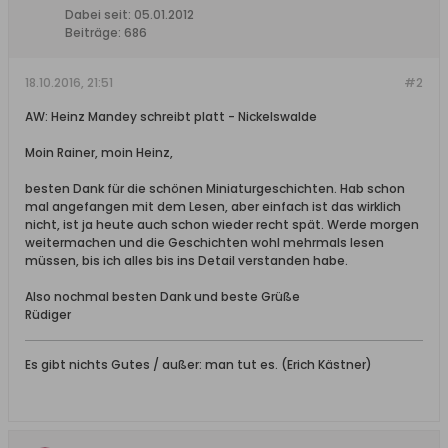
Dabei seit:
05.01.2012
Beiträge:
686
18.10.2016, 21:51
#2
AW: Heinz Mandey schreibt platt - Nickelswalde
Moin Rainer, moin Heinz,
besten Dank für die schönen Miniaturgeschichten. Hab schon
mal angefangen mit dem Lesen, aber einfach ist das wirklich
nicht, ist ja heute auch schon wieder recht spät. Werde morgen
weitermachen und die Geschichten wohl mehrmals lesen
müssen, bis ich alles bis ins Detail verstanden habe.
Also nochmal besten Dank und beste Grüße
Rüdiger
Es gibt nichts Gutes / außer: man tut es. (Erich Kästner)