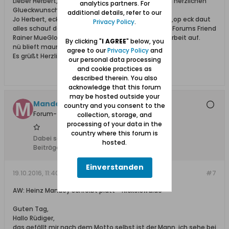
Lieber Herbert, Dir und deiner Gattin, nachtraeglich herzlichen
analytics partners. For
Glueckwunsch zur Eiserne Hochzeit.
additional details, refer to our
Jo Herbert, eck haw noch so fehl Wippkes em Kopp,op eck daut
Privacy Policy
.
alles schauf daut weht eck noch nich,oawer onser Forums Friend
Rainer MueGlo halpt mij do bij, he nehmt mi veel Orbeit auf.
By clicking "
I AGREE
" below, you
nü blieft maun raicht korsch on Munta.
agree to our
Privacy Policy
and
Es grüßt Herzlichst Heinz Mandey uit Neckelswohl
our personal data processing
and cookie practices as
described therein. You also
acknowledge that this forum
may be hosted outside your
Mandey +08.03.22
country and you consent to the
Forum-Teilnehmer
collection, storage, and
processing of your data in the
country where this forum is
Dabei seit:
08.02.2009
hosted.
Beiträge:
540
Einverstanden
19.10.2016, 11:40
#7
AW: Heinz Mandey schreibt platt - Nickelswalde
Guten Tag,
Hallo Rüdiger,
das gefällt mir nach dem Motto selbst ist der Mann, ich sehe bei