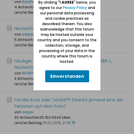
von
borchert
By clicking "
I AGREE
" below, you
4 Antworten
16.914 Hits
0 Likes
agree to our
Privacy Policy
and
Letzter Beitrag
23.08.2019, 11:39
our personal data processing
and cookie practices as
described therein. You also
Neuteich-Briefe
acknowledge that this forum
von
sarpei
may be hosted outside your
5 Antworten
17.543 Hits
0 Likes
country and you consent to the
Letzter Beitrag
12.03.2019, 15:39
collection, storage, and
processing of your data in the
country where this forum is
heutiger Name der Dirschauer Chaussee 186 c,
hosted.
Neuteich?
von
NOWYSTAW
Einverstanden
3 Antworten
14.198 Hits
0 Likes
Letzter Beitrag
10.03.2019, 12:33
Familie Kock oder Tetzlaff? Erkennt jemand eine der
Personen auf dem Foto?
von
sarpei
20 Antworten
25.152 Hits
0 Likes
Letzter Beitrag
19.02.2019, 21:32