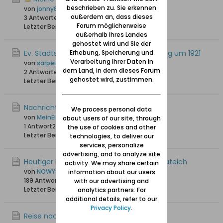
beschrieben zu. Sie erkennen
von
jonny810
außerdem an, dass dieses
3 Antworten
26.464 Hits
0 Likes
Forum möglicherweise
Letzter Beitrag
04.05.2022, 15:35
außerhalb Ihres Landes
gehostet wird und Sie der
Ev. Stadtschule Neuteich, Geburtsjahrgang um 1921
Erhebung, Speicherung und
Verarbeitung Ihrer Daten in
von
sarpei
dem Land, in dem dieses Forum
2 Antworten
19.326 Hits
0 Likes
gehostet wird, zustimmen.
Letzter Beitrag
12.04.2021, 12:46
Nachrichten aus Neuteich
We process personal data
von
MeinEichwalde
about users of our site, through
1 Antwort
21.179 Hits
0 Likes
the use of cookies and other
Letzter Beitrag
11.03.2021, 08:51
technologies, to deliver our
services, personalize
advertising, and to analyze site
Heutiger Name der Adolf-Hitler-Str. in Neuteich
activity. We may share certain
von
NOWYSTAW
information about our users
189 Antworten
152.499 Hits
0 Likes
with our advertising and
Letzter Beitrag
01.12.2020, 20:31
analytics partners. For
additional details, refer to our
Privacy Policy
.
Reise nach Neuteich