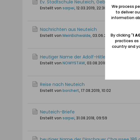
Ev. Stadtschule Neuteich, Geburtsjahrgang um
We process per
Erstellt von
sarpei
,
12.03.2019, 22:30
to deliver o
information abo
Nachrichten aus Neuteich
By clicking "
I A
Erstellt von
MeinEichwalde
,
03.06.2012, 14:36
practices as
country and yo
Heutiger Name der Adolf-Hitler-Str. in Neutei
Erstellt von
NOWYSTAW
,
03.08.2018, 17:32
Reise nach Neuteich
Erstellt von
borchert
,
17.08.2019, 10:02
Neuteich-Briefe
Erstellt von
sarpei
,
31.08.2018, 09:59
heutiger Name der Dirschauer Chaussee 186 