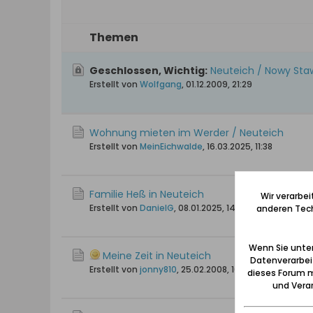
Themen
Geschlossen, Wichtig:
Neuteich / Nowy Staw
Erstellt von
Wolfgang
,
01.12.2009, 21:29
Wohnung mieten im Werder / Neuteich
Erstellt von
MeinEichwalde
,
16.03.2025, 11:38
Familie Heß in Neuteich
Wir verarbe
Erstellt von
DanielG
,
08.01.2025, 14:43
anderen Tech
Wenn Sie unten
Meine Zeit in Neuteich
Datenverarbei
Erstellt von
jonny810
,
25.02.2008, 10:49
dieses Forum m
und Verar