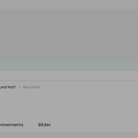
und Haff
Neuteich
onnements
Bilder