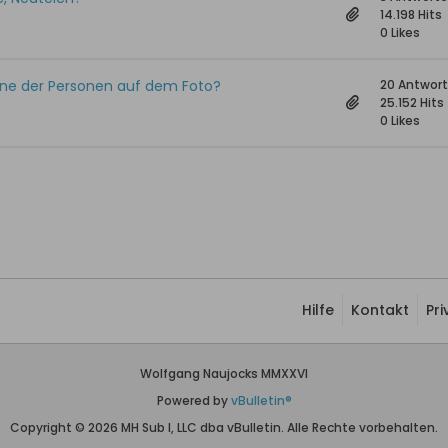
14.198 Hits
0 Likes
eine der Personen auf dem Foto?
20 Antwor
25.152 Hits
0 Likes
Hilfe
Kontakt
Pr
Wolfgang Naujocks MMXXVI
Powered by
vBulletin®
Copyright © 2026 MH Sub I, LLC dba vBulletin. Alle Rechte vorbehalten.