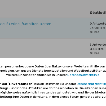
Statist
 auf Online-/Satelliten-Karten
0 Antwort
34.051 Hits
0 Likes
3 Antwort
4.613 Hits
0 Likes
3 Antwort
iten personenbezogene Daten über Nutzer unserer Website mithilfe von
2.669 Hits
nologien, um unsere Dienste bereitzustellen und Websiteaktivitäten zu
0 Likes
Weitere Einzelheiten finden Sie in unserer
Datenschutzrichtlinie
.
 auf "
Einverstanden
" klicken, stimmen Sie unserer
Datenschutzrichtlin
3 Antwort
tungs- und Cookie-Praktiken wie dort beschrieben zu. Sie erkennen auß
26.464 Hit
öglicherweise außerhalb Ihres Landes gehostet wird und Sie der Erhebu
0 Likes
beitung Ihrer Daten in dem Land, in dem dieses Forum gehostet wird, 