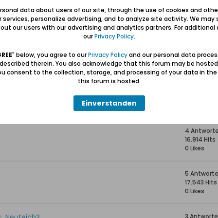
 1921
2 Antwort
sonal data about users of our site, through the use of cookies and othe
19.325 Hits
ur services, personalize advertising, and to analyze site activity. We may 
0 Likes
ut our users with our advertising and analytics partners. For additional d
our
Privacy Policy
.
1 Antwort
21.178 Hits
GREE
" below, you agree to our
Privacy Policy
and our personal data proces
0 Likes
 described therein. You also acknowledge that this forum may be hosted
u consent to the collection, storage, and processing of your data in th
this forum is hosted.
ch
189 Antwor
152.490 Hit
Einverstanden
0 Likes
4 Antwort
16.914 Hits
0 Likes
5 Antwort
17.543 Hits
0 Likes
c, Neuteich?
3 Antwort