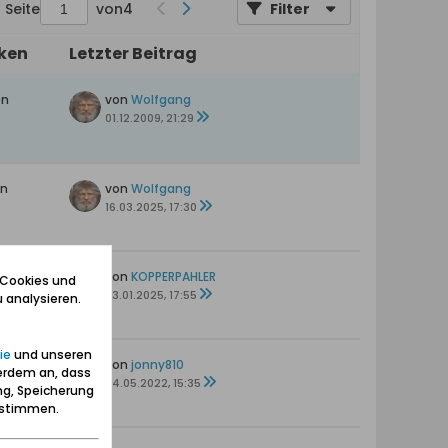
Seite
von
4
Filter
iken
Letzter Beitrag
en
von
Wolfgang
01.12.2009, 21:29
en
von
Wolfgang
16.03.2025, 17:30
en
von
KOPPERPAHLER
 Cookies und
23.01.2025, 17:55
 analysieren.
ie
und unseren
en
von
jonny810
erdem an, dass
s
04.05.2022, 15:35
ng, Speicherung
zustimmen.