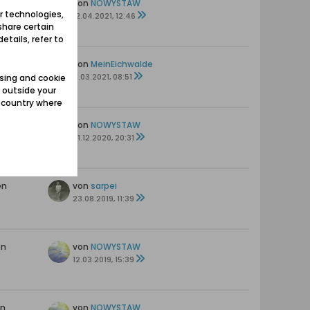
en
von
NOWYSTAW
r technologies,
12.04.2021, 12:46
share certain
etails, refer to
von
MeinEichwalde
11.03.2021, 08:51
sing and cookie
 outside your
e country where
ten
von
NOWYSTAW
s
01.12.2020, 20:31
en
von
sarpei
23.08.2019, 11:39
en
von
NOWYSTAW
12.03.2019, 15:39
en
von
NOWYSTAW