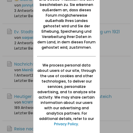
beschrieben zu. Sie erkennen
von
jonny810
außerdem an, dass dieses
3 Antworten
26.466 Hits
0 Likes
Forum möglicherweise
Letzter Beitrag
04.05.2022, 15:35
außerhalb Ihres Landes
gehostet wird und Sie der
Ev. Stadtschule Neuteich, Geburtsjahrgang um 1921
Erhebung, Speicherung und
Verarbeitung Ihrer Daten in
von
sarpei
dem Land, in dem dieses Forum
2 Antworten
19.326 Hits
0 Likes
gehostet wird, zustimmen.
Letzter Beitrag
12.04.2021, 12:46
Nachrichten aus Neuteich
We process personal data
von
MeinEichwalde
about users of our site, through
1 Antwort
21.179 Hits
0 Likes
the use of cookies and other
Letzter Beitrag
11.03.2021, 08:51
technologies, to deliver our
services, personalize
advertising, and to analyze site
Heutiger Name der Adolf-Hitler-Str. in Neuteich
activity. We may share certain
von
NOWYSTAW
information about our users
189 Antworten
152.502 Hits
0 Likes
with our advertising and
Letzter Beitrag
01.12.2020, 20:31
analytics partners. For
additional details, refer to our
Privacy Policy
.
Reise nach Neuteich