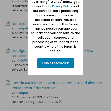
von
borchert
By clicking "
I AGREE
" below, you
4 Antworten
16.914 Hits
0 Likes
agree to our
Privacy Policy
and
Letzter Beitrag
23.08.2019, 11:39
our personal data processing
and cookie practices as
described therein. You also
Neuteich-Briefe
acknowledge that this forum
von
sarpei
may be hosted outside your
5 Antworten
17.544 Hits
0 Likes
country and you consent to the
Letzter Beitrag
12.03.2019, 15:39
collection, storage, and
processing of your data in the
country where this forum is
heutiger Name der Dirschauer Chaussee 186 c,
hosted.
Neuteich?
von
NOWYSTAW
Einverstanden
3 Antworten
14.198 Hits
0 Likes
Letzter Beitrag
10.03.2019, 12:33
Familie Kock oder Tetzlaff? Erkennt jemand eine der
Personen auf dem Foto?
von
sarpei
20 Antworten
25.153 Hits
0 Likes
Letzter Beitrag
19.02.2019, 21:32