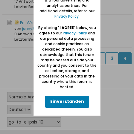
with our advertising and
17 Antworten
28.938 Hits
0 Likes
analytics partners. For
Letzter Beitrag
28.10.2009, 09:57
additional details, refer to our
Privacy Policy
.
Frl. Wranna
By clicking "
I AGREE
" below, you
von
jonny810
agree to our
Privacy Policy
and
0 Antworten
21.589 Hits
0 Likes
our personal data processing
Letzter Beitrag
10.03.2009, 17:28
and cookie practices as
described therein. You also
acknowledge that this forum
Vorherige
1
2
3
4
may be hosted outside your
country and you consent to the
collection, storage, and
processing of your data in the
country where this forum is
hosted.
Einverstanden