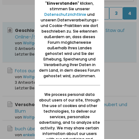
"
Einverstanden
" klicken,
stimmen Sie unserer
Vorherige
1
2
3
4
Datenschutzrichtlinie
und
unseren Datenverarbeitungs-
und Cookie-Praktiken wie dort
Geschlossen, Wichtig:
Neuteich / Nowy Staw auf
beschrieben zu. Sie erkennen
Online-/Satelliten-Karten
außerdem an, dass dieses
Forum möglicherweise
von
Wolfgang
außerhalb Ihres Landes
0 Antworten
34.051 Hits
0 Likes
gehostet wird und Sie der
Letzter Beitrag
01.12.2009, 21:29
Erhebung, Speicherung und
Verarbeitung Ihrer Daten in
dem Land, in dem dieses Forum
Fotos aus Neuteich
gehostet wird, zustimmen.
von
Wolfgang
3 Antworten
23.900 Hits
0 Likes
Letzter Beitrag
04.11.2010, 14:48
We process personal data
about users of our site, through
Verschoben:
Suche Informationen zu Neubert und
the use of cookies and other
Blum
technologies, to deliver our
services, personalize
von
Wolfgang B
advertising, and to analyze site
activity. We may share certain
buch über neuteich
information about our users
von
enkelin