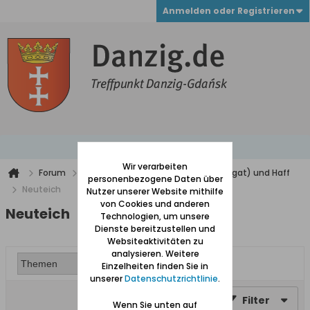
Anmelden oder Registrieren
Wir verarbeiten
Forum
Werder (zwischen Weichsel und Nogat) und Haff
personenbezogene Daten über
Neuteich
Nutzer unserer Website mithilfe
von Cookies und anderen
Neuteich
Technologien, um unsere
Dienste bereitzustellen und
Websiteaktivitäten zu
analysieren. Weitere
Einzelheiten finden Sie in
unserer
Datenschutzrichtlinie
.
Filter
Wenn Sie unten auf