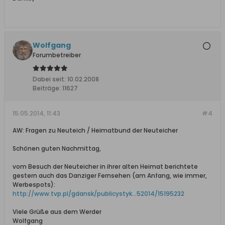
Wolfgang
Forumbetreiber
Dabei seit:
10.02.2008
Beiträge:
11627
15.05.2014, 11:43
#4
AW: Fragen zu Neuteich / Heimatbund der Neuteicher
Schönen guten Nachmittag,
vom Besuch der Neuteicher in ihrer alten Heimat berichtete
gestern auch das Danziger Fernsehen (am Anfang, wie immer,
Werbespots):
http://www.tvp.pl/gdansk/publicystyk...52014/15195232
Viele Grüße aus dem Werder
Wolfgang