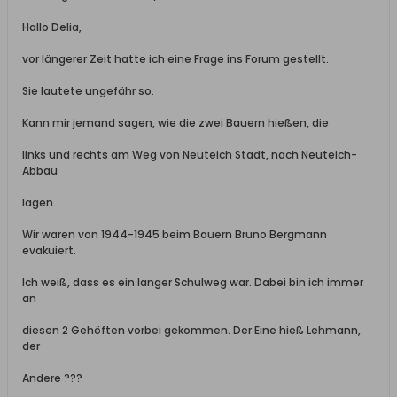
Hallo Delia,
vor längerer Zeit hatte ich eine Frage ins Forum gestellt.
Sie lautete ungefähr so.
Kann mir jemand sagen, wie die zwei Bauern hießen, die
links und rechts am Weg von Neuteich Stadt, nach Neuteich-
Abbau
lagen.
Wir waren von 1944-1945 beim Bauern Bruno Bergmann
evakuiert.
Ich weiß, dass es ein langer Schulweg war. Dabei bin ich immer
an
diesen 2 Gehöften vorbei gekommen. Der Eine hieß Lehmann,
der
Andere ???