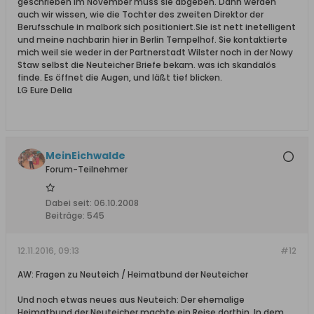
geschrieben Im November muss sie abgeben. Dann werden
auch wir wissen, wie die Tochter des zweiten Direktor der
Berufsschule in malbork sich positioniert.Sie ist nett inetelligent
und meine nachbarin hier in Berlin Tempelhof. Sie kontaktierte
mich weil sie weder in der Partnerstadt Wilster noch in der Nowy
Staw selbst die Neuteicher Briefe bekam. was ich skandalös
finde. Es öffnet die Augen, und läßt tief blicken.
LG Eure Delia
MeinEichwalde
Forum-Teilnehmer
Dabei seit:
06.10.2008
Beiträge:
545
12.11.2016, 09:13
#12
AW: Fragen zu Neuteich / Heimatbund der Neuteicher
Und noch etwas neues aus Neuteich: Der ehemalige
Heimatbund der Neuteicher machte ein Reise dorthin. In dem