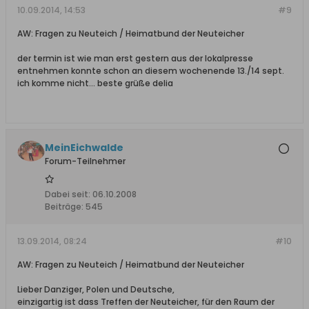
10.09.2014, 14:53
#9
AW: Fragen zu Neuteich / Heimatbund der Neuteicher
der termin ist wie man erst gestern aus der lokalpresse
entnehmen konnte schon an diesem wochenende 13./14 sept.
ich komme nicht... beste grüße delia
MeinEichwalde
Forum-Teilnehmer
Dabei seit:
06.10.2008
Beiträge:
545
13.09.2014, 08:24
#10
AW: Fragen zu Neuteich / Heimatbund der Neuteicher
Lieber Danziger, Polen und Deutsche,
einzigartig ist dass Treffen der Neuteicher, für den Raum der