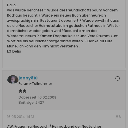
Hallo,
was wurde berichtet ? Wurde der Freundschaftsbaum vor dem
Rathaus besucht ? Wurde ein neues Buch über neureich
zweisprachig mim Restaurant deponiert ? Wurde erwähnt dass
es die Neuteicher Heimatstube im gotischen Rathaus in Wilster
demnächst wieder geben wird ?Besuchte man das
Werdermuseum ? Kamen Ehepaar Kaiser und Vera Stumm zum
Wort die als Neureicher mitgefahren waren. ? Danke für Eure
Mühe, ich kann den Film nicht verstehen .
LG Delia
jonny810
Forum-Teilnehmer
Dabei seit:
10.02.2008
Beiträge:
2427
16.05.2014, 14:13
#6
AW: Fragen zu Neuteich / Heimatbund der Neuteicher