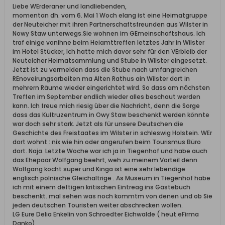
Liebe WErderaner und landliebenden,
momentan dh. vom 6. Mai 1 Woch elang ist eine Heimatgruppe
der Neuteicher mit ihren Partnerschaftsfreunden aus Wilster in
Nowy Staw unterwegs.Sie wohnen im GEmeinschaftshaus. Ich
traf einige vonihne beim Heiamttreffen letztes Jahr in Wilster
im Hotel Stücker, Ich hatte mich davor sehr für den VErbleib der
Neuteicher Heimatsammlung und Stube in Wilster eingesetzt.
Jetzt ist zu vermelden dass die Stube nach umfangreichen
REnoveirungsarbeiten ma Alten Rathus ain Wilster dort in
mehrern Räume wieder eingerichtet wird. So dass am nächsten
Treffen im September endlich wieder alles beschaut werden
kann. Ich freue mich riesig über die Nachricht, denn die Sorge
dass das Kultruzentrum in Owy Staw beschenkt werden könnte
war doch sehr stark. Jetzt als für unsere Deutschen die
Geschichte des Freistaates im Wilster in schleswig Holstein. WEr
dort wohnt : nix wie hin oder angerufen beim Tourismus Büro
dort. Naja. Letzte Woche war ich ja in Tiegenhof und habe auch
das Ehepaar Wolfgang beehrt, weh zu meinem Vorteil denn
Wolfgang kocht super und Kinga ist eine sehr lebendige
englisch polnische Gleichaltrige . As Museum in Tiegenhof habe
ich mit einem deftigen kritischen Eintreag ins Gästebuch
beschenkt. mal sehen was noch kommtm von denen und ob Sie
jeden deutschen Touristen weiter abschrecken wollen.
LG Eure Delia Enkelin von Schroedter Eichwalde ( heut eFirma
Danko)