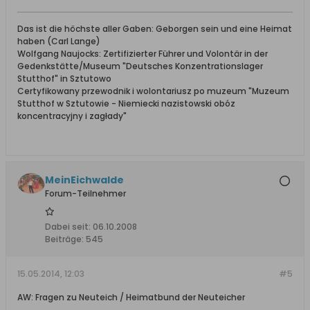
Das ist die höchste aller Gaben: Geborgen sein und eine Heimat
haben (Carl Lange)
Wolfgang Naujocks: Zertifizierter Führer und Volontär in der
Gedenkstätte/Museum "Deutsches Konzentrationslager
Stutthof" in Sztutowo
Certyfikowany przewodnik i wolontariusz po muzeum "Muzeum
Stutthof w Sztutowie - Niemiecki nazistowski obóz
koncentracyjny i zagłady"
MeinEichwalde
Forum-Teilnehmer
Dabei seit:
06.10.2008
Beiträge:
545
15.05.2014, 12:03
#5
AW: Fragen zu Neuteich / Heimatbund der Neuteicher