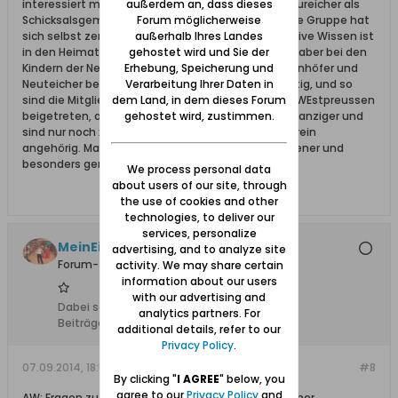
außerdem an, dass dieses
interessiert mich sehr, wie der Heimatbund der Neureicher als
Forum möglicherweise
Schicksalsgemeinschaft sich wacker schlägt. Diese Gruppe hat
außerhalb Ihres Landes
sich selbst zerstört, bzw aufgelöst und das kollektive Wissen ist
gehostet wird und Sie der
in den Heimatbriefen der Neuteicher geschrieben, aber bei den
Erhebung, Speicherung und
Kindern der Neuteicher auch verstreut. #die Tiegenhöfer und
Verarbeitung Ihrer Daten in
Neuteicher befanden einander für nicht gleichwertig, und so
dem Land, in dem dieses Forum
sind die Mitglieder nicht zu der Landsmannschaft WEstpreussen
gehostet wird, zustimmen.
beigetreten, aber wohl auch nicht zum Bund der Danziger und
sind nur noch xxx orientiert dem Partnerschaftsverein
angehörig. Man zerfleischt sich selbst als Vertriebener und
besonders gern als Danziger. lg Delia
We process personal data
about users of our site, through
the use of cookies and other
technologies, to deliver our
services, personalize
MeinEichwalde
advertising, and to analyze site
Forum-Teilnehmer
activity. We may share certain
information about our users
with our advertising and
Dabei seit:
06.10.2008
analytics partners. For
Beiträge:
545
additional details, refer to our
Privacy Policy
.
07.09.2014, 18:58
#8
By clicking "
I AGREE
" below, you
agree to our
Privacy Policy
and
AW: Fragen zu Neuteich / Heimatbund der Neuteicher