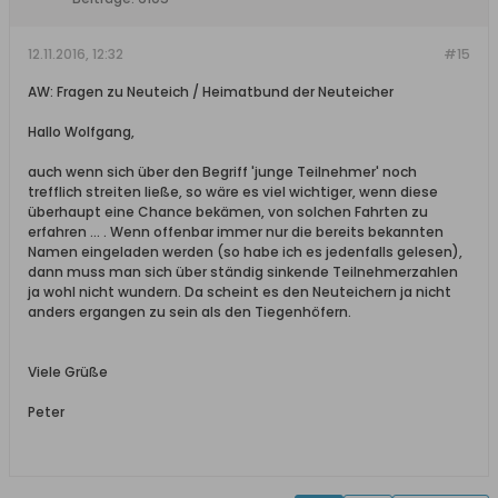
12.11.2016, 12:32
#15
AW: Fragen zu Neuteich / Heimatbund der Neuteicher
Hallo Wolfgang,
auch wenn sich über den Begriff 'junge Teilnehmer' noch
trefflich streiten ließe, so wäre es viel wichtiger, wenn diese
überhaupt eine Chance bekämen, von solchen Fahrten zu
erfahren ... . Wenn offenbar immer nur die bereits bekannten
Namen eingeladen werden (so habe ich es jedenfalls gelesen),
dann muss man sich über ständig sinkende Teilnehmerzahlen
ja wohl nicht wundern. Da scheint es den Neuteichern ja nicht
anders ergangen zu sein als den Tiegenhöfern.
Viele Grüße
Peter