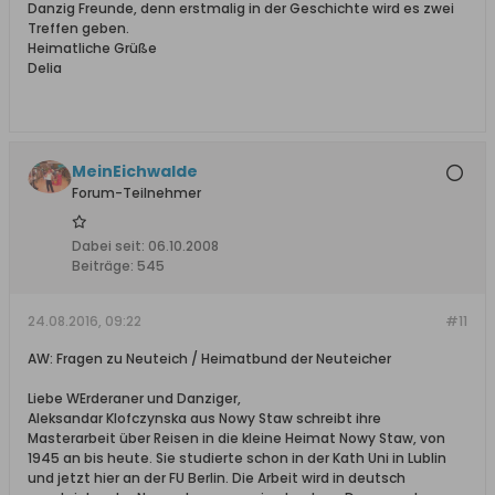
Danzig Freunde, denn erstmalig in der Geschichte wird es zwei
Treffen geben.
Heimatliche Grüße
Delia
MeinEichwalde
Forum-Teilnehmer
Dabei seit:
06.10.2008
Beiträge:
545
24.08.2016, 09:22
#11
AW: Fragen zu Neuteich / Heimatbund der Neuteicher
Liebe WErderaner und Danziger,
Aleksandar Klofczynska aus Nowy Staw schreibt ihre
Masterarbeit über Reisen in die kleine Heimat Nowy Staw, von
1945 an bis heute. Sie studierte schon in der Kath Uni in Lublin
und jetzt hier an der FU Berlin. Die Arbeit wird in deutsch