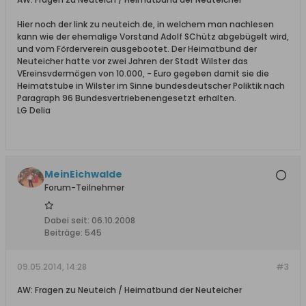
Hier noch der link zu neuteich.de, in welchem man nachlesen
kann wie der ehemalige Vorstand Adolf SChütz abgebügelt wird,
und vom Förderverein ausgebootet. Der Heimatbund der
Neuteicher hatte vor zwei Jahren der Stadt Wilster das
VEreinsvdermögen von 10.000, - Euro gegeben damit sie die
Heimatstube in Wilster im Sinne bundesdeutscher Poliktik nach
Paragraph 96 Bundesvertriebenengesetzt erhalten.
LG Delia
MeinEichwalde
Forum-Teilnehmer
Dabei seit:
06.10.2008
Beiträge:
545
09.05.2014, 14:28
#3
AW: Fragen zu Neuteich / Heimatbund der Neuteicher