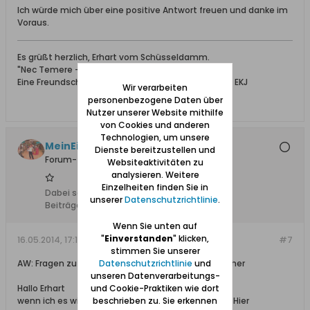
Ich würde mich über eine positive Antwort freuen und danke im
Voraus.
Es grüßt herzlich, Erhart vom Schüsseldamm.
"Nec Temere - Nec Timide"
Eine Freundschaft ist das, was man aus ihr macht. EKJ
Wir verarbeiten
personenbezogene Daten über
Nutzer unserer Website mithilfe
von Cookies und anderen
Technologien, um unsere
MeinEichwalde
Dienste bereitzustellen und
Forum-Teilnehmer
Websiteaktivitäten zu
analysieren. Weitere
Einzelheiten finden Sie in
Dabei seit:
06.10.2008
unserer
Datenschutzrichtlinie
.
Beiträge:
545
Wenn Sie unten auf
"
Einverstanden
" klicken,
16.05.2014, 17:15
#7
stimmen Sie unserer
Datenschutzrichtlinie
und
AW: Fragen zu Neuteich / Heimatbund der Neuteicher
unseren Datenverarbeitungs-
und Cookie-Praktiken wie dort
Hallo Erhart
beschrieben zu. Sie erkennen
wenn ich es wissen würde, hätte ich geantwortet. Hier