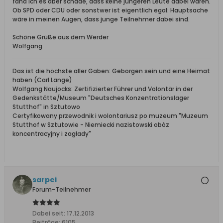
fand ich es aber schade, dass keine jüngeren Leute dabei waren.
Ob SPD oder CDU oder sonstwer ist eigentlich egal: Hauptsache
wäre in meinen Augen, dass junge Teilnehmer dabei sind.
Schöne Grüße aus dem Werder
Wolfgang
Das ist die höchste aller Gaben: Geborgen sein und eine Heimat
haben (Carl Lange)
Wolfgang Naujocks: Zertifizierter Führer und Volontär in der
Gedenkstätte/Museum "Deutsches Konzentrationslager
Stutthof" in Sztutowo
Certyfikowany przewodnik i wolontariusz po muzeum "Muzeum
Stutthof w Sztutowie - Niemiecki nazistowski obóz
koncentracyjny i zagłady"
sarpei
Forum-Teilnehmer
Dabei seit:
17.12.2013
Beiträge:
6105