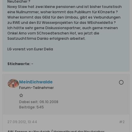
Neuteicher ?
Nowy Staw hat zwei kleine pensionen und ist bisher touristisch
eine Nullnummer, woher kommt das Publikum für KOnzerte ?
Woher kommt das GEld für den Umbau, gibt es Verbundungen
zu RWE und den EU Wasserprojekten für das WEichseldelta ?
Ich hätte sehr gerne Diskussionspartner, auch gerne meinen
Onkel Arno vom SChroedterschen Hof, wo jetzt die
Saatzuchtfirma Danko erfolgreich arbeitet.
LG vorerst von Eurer Delia
Stichworte:
-
MeinEichwalde
Forum-Teilnehmer
Dabei seit:
06.10.2008
Beiträge:
545
27.09.2012, 13:44
#2
AW: Fragen zu Neuteich / Heimatbund der Neuteicher