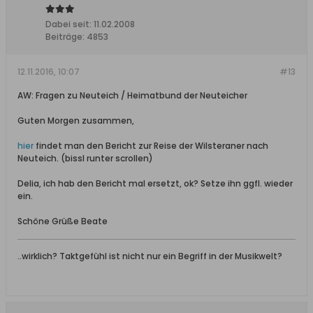
Dabei seit:
11.02.2008
Beiträge:
4853
12.11.2016, 10:07
#13
AW: Fragen zu Neuteich / Heimatbund der Neuteicher
Guten Morgen zusammen,
hier
findet man den Bericht zur Reise der Wilsteraner nach
Neuteich. (bissl runter scrollen)
Delia, ich hab den Bericht mal ersetzt, ok? Setze ihn ggfl. wieder
ein.
Schöne Grüße Beate
..wirklich? Taktgefühl ist nicht nur ein Begriff in der Musikwelt?