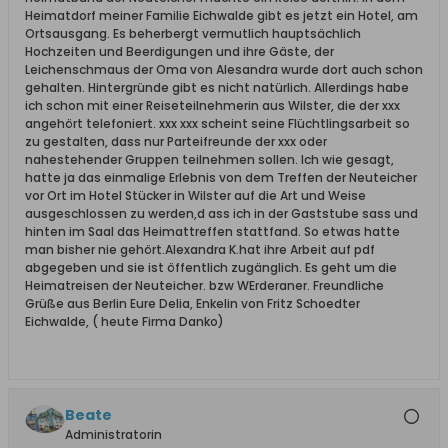
Heimatdorf meiner Familie Eichwalde gibt es jetzt ein Hotel, am
Ortsausgang. Es beherbergt vermutlich hauptsächlich
Hochzeiten und Beerdigungen und ihre Gäste, der
Leichenschmaus der Oma von Alesandra wurde dort auch schon
gehalten. Hintergründe gibt es nicht natürlich. Allerdings habe
ich schon mit einer Reiseteilnehmerin aus Wilster, die der xxx
angehört telefoniert. xxx xxx scheint seine Flüchtlingsarbeit so
zu gestalten, dass nur Parteifreunde der xxx oder
nahestehender Gruppen teilnehmen sollen. Ich wie gesagt,
hatte ja das einmalige Erlebnis von dem Treffen der Neuteicher
vor Ort im Hotel Stücker in Wilster auf die Art und Weise
ausgeschlossen zu werden,d ass ich in der Gaststube sass und
hinten im Saal das Heimattreffen stattfand. So etwas hatte
man bisher nie gehört.Alexandra K.hat ihre Arbeit auf pdf
abgegeben und sie ist öffentlich zugänglich. Es geht um die
Heimatreisen der Neuteicher. bzw WErderaner. Freundliche
Grüße aus Berlin Eure Delia, Enkelin von Fritz Schoedter
Eichwalde, ( heute Firma Danko)
Beate
Administratorin