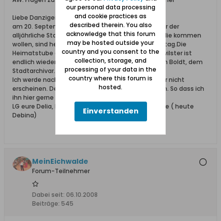
our personal data processing
and cookie practices as
Liebe Danziger und Gdansk Freunde
described therein. You also
am 20. September findet in Wilster in Hotel Stücker der
acknowledge that this forum
alljährliche Stammtisch der Neuteicher statt.Alle,die kommen
may be hosted outside your
wollen, sind herzlich eingeladen. Schon am vormittag.Die
country and you consent to the
Heimatstube der Neuteicher im Alten Rathaus in wilster ist
collection, storage, and
endlich wieder hergerichtet. Und zwar von christian Boldt, dem
processing of your data in the
Stadtarchivar.
country where this forum is
Ich werde nach meinen Erlebnissen im letzten Jahr nicht
hosted.
erscheinen. Der Termin wurde mir aber zugetragen. So dass ich
ihn hier gerne weitergebe
LG eure Delia, Enkelin von Fritz Schroedter Eichwalde ( heute
Einverstanden
Debina)
MeinEichwalde
Forum-Teilnehmer
Dabei seit:
06.10.2008
Beiträge:
545