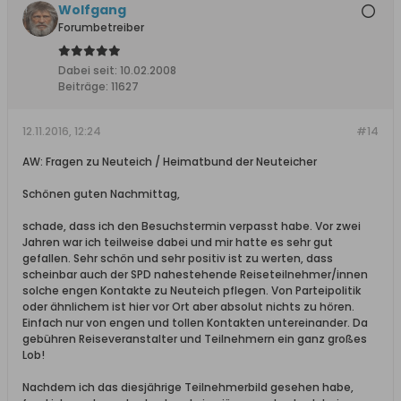
Wolfgang
Forumbetreiber
Dabei seit:
10.02.2008
Beiträge:
11627
12.11.2016, 12:24
#14
AW: Fragen zu Neuteich / Heimatbund der Neuteicher
Schönen guten Nachmittag,
schade, dass ich den Besuchstermin verpasst habe. Vor zwei
Jahren war ich teilweise dabei und mir hatte es sehr gut
gefallen. Sehr schön und sehr positiv ist zu werten, dass
scheinbar auch der SPD nahestehende Reiseteilnehmer/innen
solche engen Kontakte zu Neuteich pflegen. Von Parteipolitik
oder ähnlichem ist hier vor Ort aber absolut nichts zu hören.
Einfach nur von engen und tollen Kontakten untereinander. Da
gebühren Reiseveranstalter und Teilnehmern ein ganz großes
Lob!
Nachdem ich das diesjährige Teilnehmerbild gesehen habe,