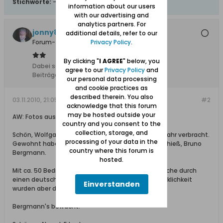
Stichworte:
-
information about our users
with our advertising and
analytics partners. For
jonny810
additional details, refer to our
Privacy Policy
.
Forum-Teilnehmer
By clicking "
I AGREE
" below, you
Dabei seit:
10.02.2008
agree to our
Privacy Policy
and
Beiträge:
2427
our personal data processing
and cookie practices as
described therein. You also
03.11.2010, 21:05
#2
acknowledge that this forum
may be hosted outside your
AW: Fotos aus Neuteich
country and you consent to the
collection, storage, and
Schön, Wolfgang. Dort habe ich mein erstes Schuljahr verbracht.
processing of your data in the
Gewohnt haben wir in Neuteich-Abbau. Der Bauer hieß, Bruno
country where this forum is
Bergmann.
hosted.
Mit ca. 50 Bediensteten. Es waren Gefangene, welche durch
einen deutschen Soldaten bewacht wurden. In Wirklichkeit
Einverstanden
wurden aber die
Bergmann's bewacht.