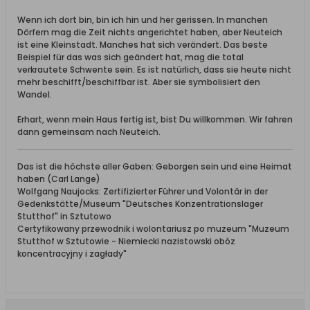
Wenn ich dort bin, bin ich hin und her gerissen. In manchen
Dörfern mag die Zeit nichts angerichtet haben, aber Neuteich
ist eine Kleinstadt. Manches hat sich verändert. Das beste
Beispiel für das was sich geändert hat, mag die total
verkrautete Schwente sein. Es ist natürlich, dass sie heute nicht
mehr beschifft/beschiffbar ist. Aber sie symbolisiert den
Wandel.
Erhart, wenn mein Haus fertig ist, bist Du willkommen. Wir fahren
dann gemeinsam nach Neuteich.
Das ist die höchste aller Gaben: Geborgen sein und eine Heimat
haben (Carl Lange)
Wolfgang Naujocks: Zertifizierter Führer und Volontär in der
Gedenkstätte/Museum "Deutsches Konzentrationslager
Stutthof" in Sztutowo
Certyfikowany przewodnik i wolontariusz po muzeum "Muzeum
Stutthof w Sztutowie - Niemiecki nazistowski obóz
koncentracyjny i zagłady"