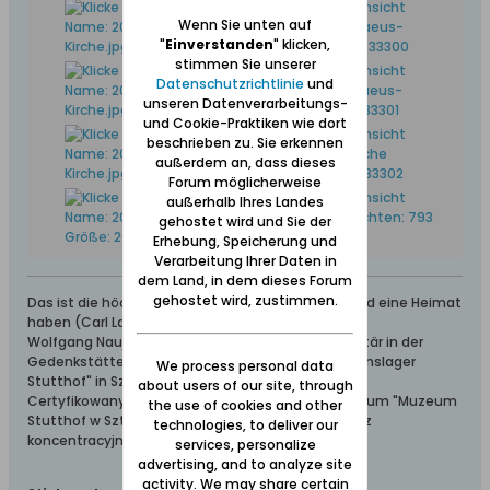
Wenn Sie unten auf
"
Einverstanden
" klicken,
stimmen Sie unserer
Datenschutzrichtlinie
und
unseren Datenverarbeitungs-
und Cookie-Praktiken wie dort
beschrieben zu. Sie erkennen
außerdem an, dass dieses
Forum möglicherweise
außerhalb Ihres Landes
gehostet wird und Sie der
Erhebung, Speicherung und
Verarbeitung Ihrer Daten in
dem Land, in dem dieses Forum
gehostet wird, zustimmen.
Das ist die höchste aller Gaben: Geborgen sein und eine Heimat
haben (Carl Lange)
Wolfgang Naujocks: Zertifizierter Führer und Volontär in der
Gedenkstätte/Museum "Deutsches Konzentrationslager
We process personal data
Stutthof" in Sztutowo
about users of our site, through
Certyfikowany przewodnik i wolontariusz po muzeum "Muzeum
the use of cookies and other
Stutthof w Sztutowie - Niemiecki nazistowski obóz
technologies, to deliver our
koncentracyjny i zagłady"
services, personalize
advertising, and to analyze site
activity. We may share certain