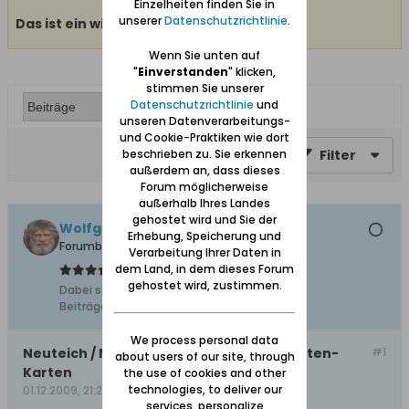
Einzelheiten finden Sie in
unserer
Datenschutzrichtlinie
.
Das ist ein wichtiges Thema.
Wenn Sie unten auf
"
Einverstanden
" klicken,
stimmen Sie unserer
Datenschutzrichtlinie
und
unseren Datenverarbeitungs-
und Cookie-Praktiken wie dort
beschrieben zu. Sie erkennen
Filter
außerdem an, dass dieses
Forum möglicherweise
außerhalb Ihres Landes
gehostet wird und Sie der
Wolfgang
Erhebung, Speicherung und
Forumbetreiber
Verarbeitung Ihrer Daten in
dem Land, in dem dieses Forum
gehostet wird, zustimmen.
Dabei seit:
10.02.2008
Beiträge:
11627
We process personal data
Neuteich / Nowy Staw auf Online-/Satelliten-
#1
about users of our site, through
Karten
the use of cookies and other
technologies, to deliver our
01.12.2009, 21:29
services, personalize