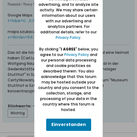
advertising, and to analyze site
Neuteich / Nowy Staw auf Online-/Satelliten-Karten:
activity. We may share certain
Google Maps:
http://maps.google.com/maps?
information about our users
t=h&ie=U...,0.045447&z=15
with our advertising and
analytics partners. For
mapa.szukacz.pl:
http://mapa.szukacz.pl/?
additional details, refer to our
z=16m&n=54.13295&e=19.00918
Privacy Policy
.
By clicking "
I AGREE
" below, you
Das ist die höchste aller Gaben: Geborgen sein und eine Heimat
agree to our
Privacy Policy
and
haben (Carl Lange)
our personal data processing
Wolfgang Naujocks: Zertifizierter Führer und Volontär in der
and cookie practices as
Gedenkstätte/Museum "Deutsches Konzentrationslager
described therein. You also
Stutthof" in Sztutowo
acknowledge that this forum
Certyfikowany przewodnik i wolontariusz po muzeum "Muzeum
may be hosted outside your
Stutthof w Sztutowie - Niemiecki nazistowski obóz
country and you consent to the
koncentracyjny i zagłady"
collection, storage, and
processing of your data in the
country where this forum is
Stichworte:
-
hosted.
Wichtig
Einverstanden