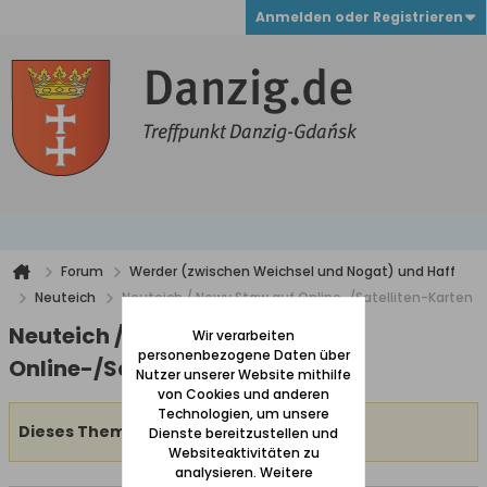
Anmelden oder Registrieren
Forum
Werder (zwischen Weichsel und Nogat) und Haff
Neuteich
Neuteich / Nowy Staw auf Online-/Satelliten-Karten
Neuteich / Nowy Staw auf
Wir verarbeiten
personenbezogene Daten über
Online-/Satelliten-Karten
Nutzer unserer Website mithilfe
von Cookies und anderen
Technologien, um unsere
Dieses Thema ist geschlossen.
Dienste bereitzustellen und
Websiteaktivitäten zu
analysieren. Weitere