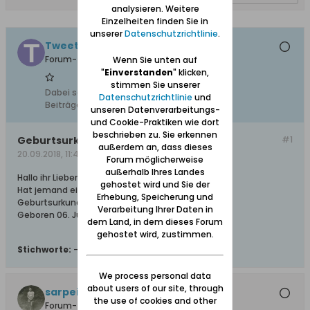
analysieren. Weitere
Einzelheiten finden Sie in
unserer
Datenschutzrichtlinie
.
Tweety
Forum-Teilnehmer
Wenn Sie unten auf
"
Einverstanden
" klicken,
stimmen Sie unserer
Dabei seit:
09.07.2014
Datenschutzrichtlinie
und
Beiträge:
15
unseren Datenverarbeitungs-
und Cookie-Praktiken wie dort
beschrieben zu. Sie erkennen
Geburtsurkunden
#1
außerdem an, dass dieses
20.09.2018, 11:43
Forum möglicherweise
außerhalb Ihres Landes
Hallo ihr Lieben.
gehostet wird und Sie der
Hat jemand eine Adresse an die man sich wegen
Erhebung, Speicherung und
Geburtsurkunden wenden kann ?
Verarbeitung Ihrer Daten in
Geboren 06. Juli 1927 in Neuteich
dem Land, in dem dieses Forum
gehostet wird, zustimmen.
Stichworte:
-
We process personal data
about users of our site, through
sarpei
the use of cookies and other
Forum-Teilnehmer