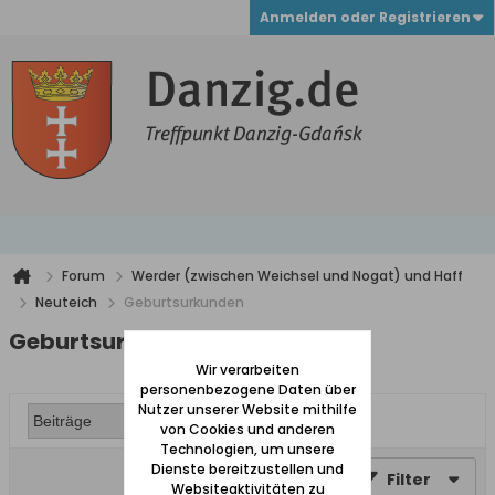
Anmelden oder Registrieren
Forum
Werder (zwischen Weichsel und Nogat) und Haff
Neuteich
Geburtsurkunden
Geburtsurkunden
Wir verarbeiten
personenbezogene Daten über
Nutzer unserer Website mithilfe
von Cookies und anderen
Technologien, um unsere
Dienste bereitzustellen und
Filter
Websiteaktivitäten zu