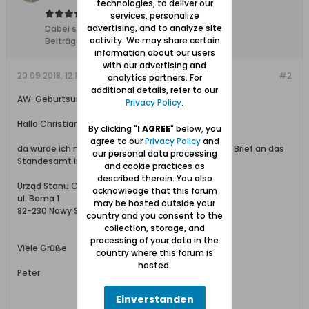
technologies, to deliver our
services, personalize
advertising, and to analyze site
Dabei seit:
17.12.2013
activity. We may share certain
Beiträge:
6105
information about our users
with our advertising and
20.09.2018, 12:12
#2
analytics partners. For
additional details, refer to our
AW: Geburtsurkunden
Privacy Policy
.
Hallo Christiane,
By clicking "
I AGREE
" below, you
agree to our
Privacy Policy
and
da würde ich mich mit einem polnisch-sprachigen Brief an das
our personal data processing
Standesamt in Neuteich wenden:
and cookie practices as
described therein. You also
Urząd Stanu Cywilnego
acknowledge that this forum
ul. Bema 1
may be hosted outside your
82-230 Nowy Staw
country and you consent to the
collection, storage, and
processing of your data in the
Viele Grüße
country where this forum is
hosted.
Peter
Einverstanden