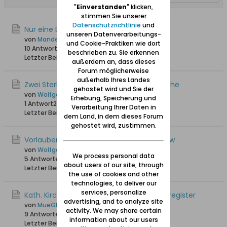
"
Einverstanden
" klicken,
stimmen Sie unserer
Datenschutzrichtlinie
und
Nur eine Erinnerrung
unseren Datenverarbeitungs-
von
Mandey +08.03.22
und Cookie-Praktiken wie dort
10 Antworten
29.573 Hits
0 Likes
beschrieben zu. Sie erkennen
Letzter Beitrag
24.02.2021, 11:32
außerdem an, dass dieses
Forum möglicherweise
außerhalb Ihres Landes
Zwei Sterbetafeln in der katholischen Kirche
gehostet wird und Sie der
von
Wolfgang
Erhebung, Speicherung und
1 Antwort
26.650 Hits
0 Likes
Verarbeitung Ihrer Daten in
Letzter Beitrag
09.09.2014, 22:34
dem Land, in dem dieses Forum
gehostet wird, zustimmen.
Vorlaubenhaus in Neukirch / Nowa Cerkiew
von
Wolfgang
We process personal data
5 Antworten
17.292 Hits
0 Likes
about users of our site, through
Letzter Beitrag
25.08.2014, 16:43
the use of cookies and other
technologies, to deliver our
services, personalize
Kath. Kirche Neukirch: Geburts- und Taufregister
advertising, and to analyze site
von
MueGlo
activity. We may share certain
9 Antworten
23.307 Hits
0 Likes
information about our users
Letzter Beitrag
28.02.2013, 22:23