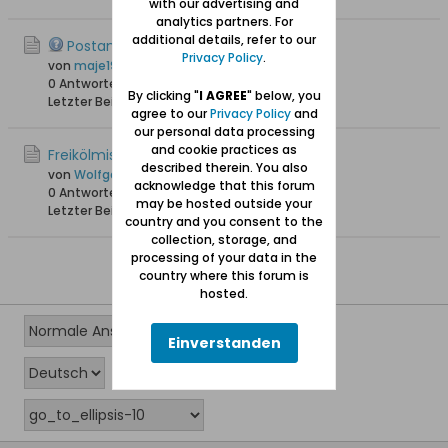
with our advertising and
analytics partners. For
additional details, refer to our
Postamt in Neukirch
Privacy Policy
.
von
maje1909
0 Antworten
15.538 Hits
0 Likes
By clicking "
I AGREE
" below, you
Letzter Beitrag
11.01.2012, 19:06
agree to our
Privacy Policy
and
our personal data processing
and cookie practices as
Freikölmisch Dorf Neukirch
described therein. You also
von
Wolfgang
acknowledge that this forum
0 Antworten
14.502 Hits
0 Likes
may be hosted outside your
Letzter Beitrag
26.08.2010, 23:36
country and you consent to the
collection, storage, and
processing of your data in the
country where this forum is
hosted.
Einverstanden