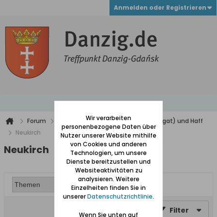
Anmelden oder Registrieren
Wir verarbeiten
Forum
Werder (zwischen Weichsel und Nogat) und Haff
personenbezogene Daten über
Neukirch
Nutzer unserer Website mithilfe
von Cookies und anderen
Neukirch
Technologien, um unsere
Dienste bereitzustellen und
Websiteaktivitäten zu
analysieren. Weitere
Einzelheiten finden Sie in
unserer
Datenschutzrichtlinie
.
Filter
Wenn Sie unten auf