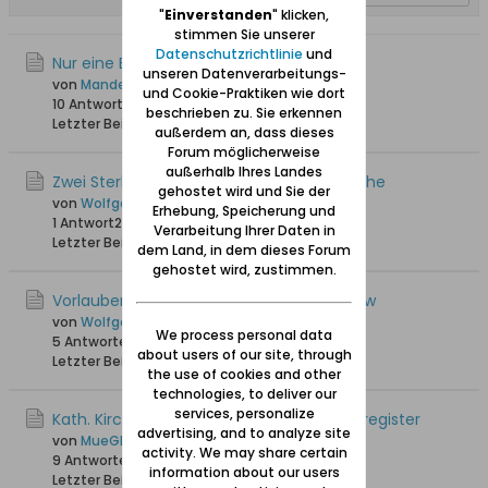
"
Einverstanden
" klicken,
stimmen Sie unserer
Datenschutzrichtlinie
und
Nur eine Erinnerrung
unseren Datenverarbeitungs-
von
Mandey +08.03.22
und Cookie-Praktiken wie dort
10 Antworten
29.570 Hits
0 Likes
beschrieben zu. Sie erkennen
Letzter Beitrag
24.02.2021, 11:32
außerdem an, dass dieses
Forum möglicherweise
außerhalb Ihres Landes
Zwei Sterbetafeln in der katholischen Kirche
gehostet wird und Sie der
von
Wolfgang
Erhebung, Speicherung und
1 Antwort
26.650 Hits
0 Likes
Verarbeitung Ihrer Daten in
Letzter Beitrag
09.09.2014, 22:34
dem Land, in dem dieses Forum
gehostet wird, zustimmen.
Vorlaubenhaus in Neukirch / Nowa Cerkiew
von
Wolfgang
We process personal data
5 Antworten
17.291 Hits
0 Likes
about users of our site, through
Letzter Beitrag
25.08.2014, 16:43
the use of cookies and other
technologies, to deliver our
services, personalize
Kath. Kirche Neukirch: Geburts- und Taufregister
advertising, and to analyze site
von
MueGlo
activity. We may share certain
9 Antworten
23.306 Hits
0 Likes
information about our users
Letzter Beitrag
28.02.2013, 22:23