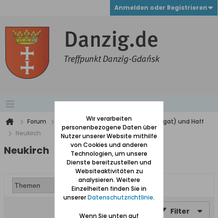
Anmelden oder Registrieren
Wir verarbeiten
Forum
Werder (zwischen Weichsel und Nogat) und Haff
personenbezogene Daten über
Neukirch
Nutzer unserer Website mithilfe
von Cookies und anderen
Neukirch
Technologien, um unsere
Dienste bereitzustellen und
Websiteaktivitäten zu
analysieren. Weitere
Einzelheiten finden Sie in
unserer
Datenschutzrichtlinie
.
Filter
Wenn Sie unten auf