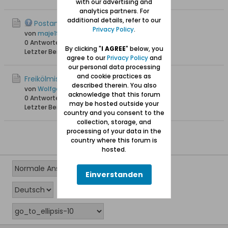
with our advertising and
analytics partners. For
additional details, refer to our
Postamt in Neukirch
Privacy Policy
.
von
maje1909
0 Antworten
15.538 Hits
0 Likes
By clicking "
I AGREE
" below, you
Letzter Beitrag
11.01.2012, 19:06
agree to our
Privacy Policy
and
our personal data processing
and cookie practices as
Freikölmisch Dorf Neukirch
described therein. You also
von
Wolfgang
acknowledge that this forum
0 Antworten
14.501 Hits
0 Likes
may be hosted outside your
Letzter Beitrag
26.08.2010, 23:36
country and you consent to the
collection, storage, and
processing of your data in the
country where this forum is
hosted.
Einverstanden