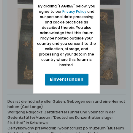
By clicking "
I AGREE
" below, you
agree to our
Privacy Policy
and
our personal data processing
and cookie practices as
described therein. You also
acknowledge that this forum
may be hosted outside your
country and you consent to the
collection, storage, and
processing of your data in the
country where this forum is
hosted.
Einverstanden
Das ist die höchste aller Gaben: Geborgen sein und eine Heimat
haben (Carl Lange)
Wolfgang Naujocks: Zertifizierter Führer und Volontär in der
Gedenkstätte/Museum "Deutsches Konzentrationslager
Stutthof" in Sztutowo
Certyfikowany przewodnik i wolontariusz po muzeum "Muzeum