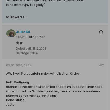
Stutthof w Sztutowie - Niemiecki nazistowski obóz
koncentracyjny i zagłady"
Stichworte:
-
JuHo54
Forum-Teilnehmer
Dabei seit:
11.12.2008
Beiträge:
2384
09.09.2014, 22:34
#2
AW: Zwei Sterbetafeln in der katholischen Kirche
Hallo Wolfgang,
auch in katholischen Kirchen besonders im Süddeutschen habe
ich schon solche Schilder gesehen, meistens von besonderen
Bürgern der Gemeinde, oft Adlige.
Liebe Grüße
Jutta