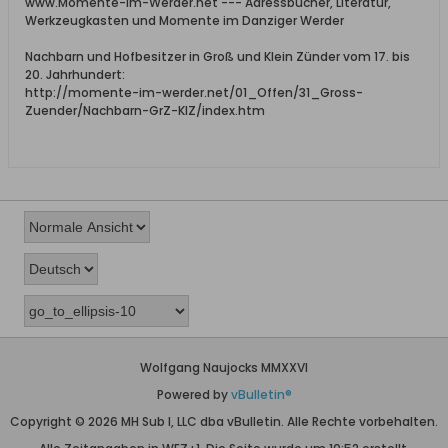
www.Momente-im-Werder.net --- Adressbücher, Literatur,
Werkzeugkasten und Momente im Danziger Werder
Nachbarn und Hofbesitzer in Groß und Klein Zünder vom 17. bis
20. Jahrhundert:
http://momente-im-werder.net/01_Offen/31_Gross-
Zuender/Nachbarn-GrZ-KlZ/index.htm
Wolfgang Naujocks MMXXVI
Powered by
vBulletin®
Copyright © 2026 MH Sub I, LLC dba vBulletin. Alle Rechte vorbehalten.