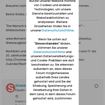
Nutzer unserer Website mithilfe
von Cookies und anderen
Brauchst nicht neidisch werden ... einfach vorbeikommen ...
Technologien, um unsere
Dienste bereitzustellen und
Beste Grüße, Rainer MueGlo
Websiteaktivitäten zu
analysieren. Weitere
"Der Mensch lebt, so lange man sich seiner erinnert!" -
Einzelheiten finden Sie in
Afrikanisches Sprichwort
unserer
Datenschutzrichtlinie
.
www.Momente-im-Werder.net --- Adressbücher, Literatur,
Wenn Sie unten auf
Werkzeugkasten und Momente im Danziger Werder
"
Einverstanden
" klicken,
stimmen Sie unserer
Nachbarn und Hofbesitzer in Groß und Klein Zünder vom 17. bis
Datenschutzrichtlinie
und
20. Jahrhundert:
unseren Datenverarbeitungs-
http://momente-im-werder.net/01_Offen/31_Gross-
und Cookie-Praktiken wie dort
Zuender/Nachbarn-GrZ-KlZ/index.htm
beschrieben zu. Sie erkennen
außerdem an, dass dieses
Forum möglicherweise
außerhalb Ihres Landes
gehostet wird und Sie der
Stankowitz
Erhebung, Speicherung und
Verarbeitung Ihrer Daten in
Forum-Teilnehmer
dem Land, in dem dieses Forum
gehostet wird, zustimmen.
Dabei seit:
03.01.2012