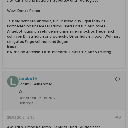
AW: Kath. Kirche Neukirch: Geburts- und Taufregister
Wow, Danke Rainer
-für die schnelle Antwort, für Gruesse aus Kigali (das ist
Partnerregion unseres Bistums Trier) und für Dein tolles
Angebot, dass ich sehr gerne annehmen möchte. Freue mich
sehr von Dir zu hören und wünsche Dir an Eurem neuen Wohnort
ein gutes Eingewöhnen und Segen
klaus
P.S. meine Adresse: Kath. Pfarramt, Brühlstr.2, 66663 Merzig
Liesbeth
Forum-Teilnehmer
Dabei seit:
15.09.2012
Beiträge:
1
28.02.2013, 12:36
#9
AW: Kath. Kirche Neukirch: Geburts- und Taufregister