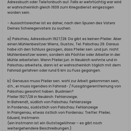
Adressbuch oder Telefonbuch auf. Falls er wehrtüchtig war wird
er wahrscheinlich gleich 1939 zum Kriegsdienst eingezogen
worden sein.
- Aussichtsreicher ist es daher, nach den Spuren des Vaters
Deines Schwiegervaters zu suchen.
a) Palschau, Adressbuch 1927/28: Da gibt es keinen Pfeiler. Aber
einen Mühlenbesitzer Wiens, Gustav, Tel. Palschau 29. Daraus
habe ich den Schluss gezogen, dass Pfeiler sen. und jun. nicht
Mühlenbesitzer waren, sondern als Pächter oder Arbeiter in der
Mühle arbeiteten. Wenn Pfeiler jun. in Neukirch wohnte und in
Palschau arbeitete, dann ist er wahrscheinlich täglich mit dem
Fahrrad gefahren oder rund 5 km zu Fuss gegangen.
b) Genauso muss Pfeiler sen. wohl zur Arbeit gekommen sein,
d.h., er muss irgendwo in Fahrrad- / Fussgängerentfernung von
Palschau gewohnt haben. Buslinien?
Pfeiler 1927/28 in Neukirch: Fehlanzeige;
In Bahrendt, südlich von Palschau: Fehlanzeige
In Pordenau, südöstlich von Palschau: Fehlanzeige
In Prangenau, etwas östlich von Pordenau: Treffer: Pfeiler,
Eduard, Instmann
(ein Instmann ist ein Gutstagelöhner – es gibt noch
weitergehendere Beschreibungen.)