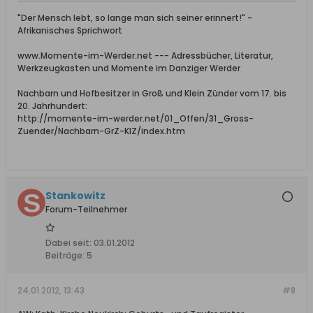
"Der Mensch lebt, so lange man sich seiner erinnert!" -
Afrikanisches Sprichwort
www.Momente-im-Werder.net --- Adressbücher, Literatur,
Werkzeugkasten und Momente im Danziger Werder
Nachbarn und Hofbesitzer in Groß und Klein Zünder vom 17. bis
20. Jahrhundert:
http://momente-im-werder.net/01_Offen/31_Gross-
Zuender/Nachbarn-GrZ-KlZ/index.htm
Stankowitz
Forum-Teilnehmer
Dabei seit:
03.01.2012
Beiträge:
5
24.01.2012, 13:43
#8