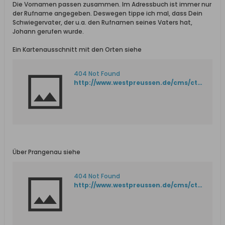
Die Vornamen passen zusammen. Im Adressbuch ist immer nur
der Rufname angegeben. Deswegen tippe ich mal, dass Dein
Schwiegervater, der u.a. den Rufnamen seines Vaters hat,
Johann gerufen wurde.
Ein Kartenausschnitt mit den Orten siehe
404 Not Found
http://www.westpreussen.de/cms/ct/ortsverzeichnis/landkarte.php?karte=E5.GIF
Über Prangenau siehe
404 Not Found
http://www.westpreussen.de/cms/ct/ortsverzeichnis/details.php?ID=5248