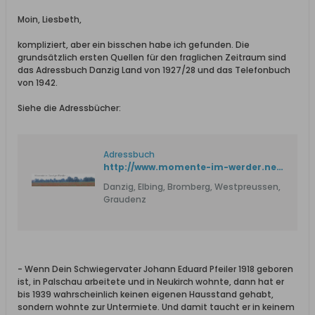
Moin, Liesbeth,
kompliziert, aber ein bisschen habe ich gefunden. Die
grundsätzlich ersten Quellen für den fraglichen Zeitraum sind
das Adressbuch Danzig Land von 1927/28 und das Telefonbuch
von 1942.
Siehe die Adressbücher:
Adressbuch
http://www.momente-im-werder.net/01_Offen/01_Adressbuecher/Adressbuecher.htm
Danzig, Elbing, Bromberg, Westpreussen,
Graudenz
- Wenn Dein Schwiegervater Johann Eduard Pfeiler 1918 geboren
ist, in Palschau arbeitete und in Neukirch wohnte, dann hat er
bis 1939 wahrscheinlich keinen eigenen Hausstand gehabt,
sondern wohnte zur Untermiete. Und damit taucht er in keinem