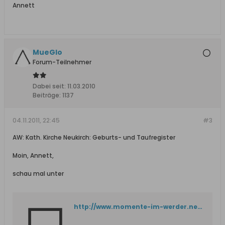
Annett
MueGlo
Forum-Teilnehmer
Dabei seit:
11.03.2010
Beiträge:
1137
04.11.2011, 22:45
#3
AW: Kath. Kirche Neukirch: Geburts- und Taufregister
Moin, Annett,
schau mal unter
http://www.momente-im-werder.net/01_Offen/39_Neukirch/Neukirch-KB_01.htm