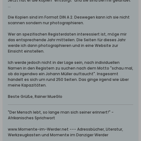
Jetzt hat er die Kopien "entsorgt" und sie sind bei mir gelandet
...
Die Kopien sind im Format DIN A 2. Deswegen kann ich sie nicht
scannen sondern nur photographieren.
Wer an spezifischen Registerdaten interessiert ist, möge mir
das entsprechende Jahr mitteilen. Die Seiten für dieses Jahr
werde ich dann photographieren und in eine Website zur
Einsicht einstellen.
Ich werde jedoch nicht in der Lage sein, nach individuellen
Namen in den Registern zu suchen nach dem Motto "schau mal,
ob da irgendwo ein Johann Müller auftaucht". Insgesamt
handelt es sich um rund 250 Seiten. Das ginge irgend wie über
meine Kapazitäten.
Beste Grüße, Rainer MueGlo
"Der Mensch lebt, so lange man sich seiner erinnert!" -
Afrikanisches Sprichwort
www.Momente-im-Werder.net --- Adressbücher, Literatur,
Werkzeugkasten und Momente im Danziger Werder