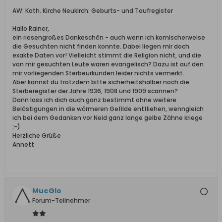
AW: Kath. Kirche Neukirch: Geburts- und Taufregister
Hallo Rainer,
ein riesengroßes Dankeschön - auch wenn ich komischerweise
die Gesuchten nicht finden konnte. Dabei liegen mir doch
exakte Daten vor! Vielleicht stimmt die Religion nicht, und die
von mir gesuchten Leute waren evangelisch? Dazu ist auf den
mir vorliegenden Sterbeurkunden leider nichts vermerkt.
Aber kannst du trotzdem bitte sicherheitshalber noch die
Sterberegister der Jahre 1936, 1908 und 1909 scannen?
Dann lass ich dich auch ganz bestimmt ohne weitere
Belästigungen in die wärmeren Gefilde entfliehen, wenngleich
ich bei dem Gedanken vor Neid ganz lange gelbe Zähne kriege
:-)
Herzliche Grüße
Annett
MueGlo
Forum-Teilnehmer