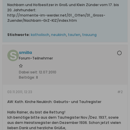
Nachbarn und Hofbesitzer in Groß und Klein Zünder vom 17. bis
20. Jahrhundert:
http://momente-im-werder.net/01_Offen/31_Gross-
Zuender/Nachbarn-GrZ-KlZ/index.htm
Stichworte:
katholisch
,
neukirch
,
taufen
,
trauung
smilla
Forum-Teilnehmer
Dabei seit:
12.07.2010
Beiträge:
8
03.11.2011, 12:23
#2
AW: Kath. Kirche Neukirch: Geburts- und Taufregister
Hallo Rainer, du bist die Rettung!
Ich benötige bitte aus dem Taufregister Nov./Dez. 1937, sowie
aus dem Heiratsregister den Dezember 1936. Schon jetzt vielen
lieben Dank und herzliche Grüße,