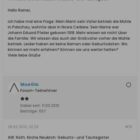
Hallo Rainer,
ich habe mal eine Frage. Mein Mann sein Vater betrieb die Mühle
in Palschau, wohnte aber in Nowa Cerkiew. Sein Name war
Johann Eduard Pfeiler geboren 1918. Mehr wissen wir nicht über
die Familie. Wir wissen das auch der Großvater vorher die Mühle
betrieb. Leider haben wir keine Namen oder Geburtsdaten. Wo
können wir mehr erfahren? Können sie uns weiter helfen?
Viele liebe Grüße
MueGlo
Forum-Teilnehmer
Dabei seit:
11.03.2010
Beiträge:
1137
28.02.2013, 22:23
#10
AW: Kath. Kirche Neukirch: Geburts- und Taufregister