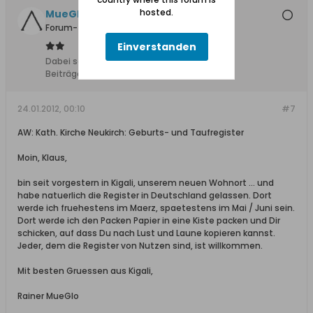
hosted.
MueGlo
Forum-Teilnehmer
Einverstanden
Dabei seit:
11.03.2010
Beiträge:
1137
24.01.2012, 00:10
#7
AW: Kath. Kirche Neukirch: Geburts- und Taufregister
Moin, Klaus,
bin seit vorgestern in Kigali, unserem neuen Wohnort ... und
habe natuerlich die Register in Deutschland gelassen. Dort
werde ich fruehestens im Maerz, spaetestens im Mai / Juni sein.
Dort werde ich den Packen Papier in eine Kiste packen und Dir
schicken, auf dass Du nach Lust und Laune kopieren kannst.
Jeder, dem die Register von Nutzen sind, ist willkommen.
Mit besten Gruessen aus Kigali,
Rainer MueGlo