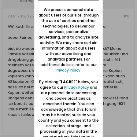
Beiträge:
5
We process personal data
about users of our site, through
23.01.2012, 22:26
#6
the use of cookies and other
technologies, to deliver our
AW: Kath. Kirche Neukirch: Geburts- und Taufregister
services, personalize
advertising, and to analyze site
Lieber Rainer,
activity. We may share certain
information about our users
bist du wieder aus den afrikanischen Gefilden zurück? Meine
with our advertising and
Familie väterlicherseits ist zu einem großen Teil in Neukirch und
analytics partners. For
Umgebung geboren und ich wüsste gerne einiges mehr. Mit
additional details, refer to our
meinem Vater war ich kurz vor seinem Tod nochmal
Privacy Policy
.
dagewesen. Ist es möglich, dass ich einen Teil deiner Kopien
kopieren könnte? Ich bin Pfarrer und unser Pfarrbüro kann auch
A2 kopieren. Oder welche Möglichkeit siehst du für realistisch,
By clicking "
I AGREE
" below, you
dass ich bei meiner Ahnenforschung mit den Neukircher KB
agree to our
Privacy Policy
and
Kopien weiterkomme?
our personal data processing
Übrigens den Bruder meines Onkels (Bernhard Stankowitz) fand
and cookie practices as
ich bereits auf Deiner veröffentlichten Grafik im Jahrgang 1937.
described therein. You also
Freue mich sehr auf deine Antwort
acknowledge that this forum
klaus stankowitz
may be hosted outside your
country and you consent to the
collection, storage, and
processing of your data in the
country where this forum is