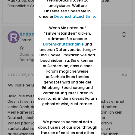
Websiteaktivitäten zu
Mue-Gloo, aber wie du weißt uns fehlt sehr oft die Zeit
analysieren. Weitere
Freundliche Grüße Heinz
Einzelheiten finden Sie in
unserer
Datenschutzrichtlinie
.
Wenn Sie unten auf
"
Einverstanden
" klicken,
Redpeter007
stimmen Sie unserer
Forum-Teilnehmer
Datenschutzrichtlinie
und
unseren Datenverarbeitungs-
Dabei seit:
09.02.2021
und Cookie-Praktiken wie dort
Beiträge:
1
beschrieben zu. Sie erkennen
außerdem an, dass dieses
Forum möglicherweise
20.02.2021, 00:54
#4
außerhalb Ihres Landes
gehostet wird und Sie der
AW: Nur eine Erinnerrung
Erhebung, Speicherung und
Verarbeitung Ihrer Daten in
Hallo, alle miteinander!
dem Land, in dem dieses Forum
Dies ist mein erster Beitrag in diesem Forum. Zunächst einmal
gehostet wird, zustimmen.
vielen Dank, dass Sie mich in dieses Forum gebracht haben.
Mein Name ist Piotr, ich komme aus Polen. Leider kann ich kein
Deutsch, deshalb schreibe ich über Google Traslator.
We process personal data
Vor ein paar Jahren habe ich mich entschlossen, dorthin
about users of our site, through
zurückzukehren, wo ich als Kind gelebt habe und wo ich
the use of cookies and other
aufgewachsen bin. Ich habe ein altes Haus im Dorf Neukirch