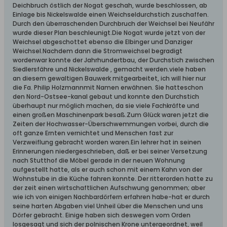
Deichbruch östlich der Nogat geschah, wurde beschlossen, ab
Einlage bis Nickelswalde einen Weichseldurchstich zuschaffen.
Durch den überraschenden Durchbruch der Weichsel bei Neufähr
wurde dieser Plan beschleunigt.Die Nogat wurde jetzt von der
Weichsel abgeschottet ebenso die Elbinger und Danziger
Weichsel.Nachdem dann die Stromweichsel begradigt
wordenwar konnte der Jahrhundertbau, der Durchstich zwischen
Siedlersfähre und Nickelswalde , gemacht werden.viele haben
an diesem gewaltigen Bauwerk mitgearbeitet, ich will hier nur
die Fa. Philip Holzmannmit Namen erwähnen. Sie hatteschon
den Nord-Ostsee-kanal gebaut und konnte den Durchstich
überhaupt nur möglich machen, da sie viele Fachkräfte und
einen großen Maschinenpark besaß.Zum Glück waren jetzt die
Zeiten der Hochwasser-Überschwemmungen vorbei, durch die
oft ganze Ernten vernichtet und Menschen fast zur
Verzweiflung gebracht worden waren.Ein lehrer hat in seinen
Erinnerungen niedergeschrieben, daß er bei seiner Versetzung
nach Stutthof die Möbel gerade in der neuen Wohnung
aufgestellt hatte, als er auch schon mit einem Kahn von der
Wohnstube in die Küche fahren konnte. Der ritterorden hatte zu
der zeit einen wirtschaftlichen Aufschwung genommen; aber
wie ich von einigen Nachbardörfern erfahren habe-hat er durch
seine harten Abgaben viel Unheil über die Menschen und uns
Dörfer gebracht. Einige haben sich deswegen vom Orden
losgesagt und sich der polnischen Krone untergeordnet, weil