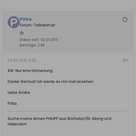
Pitka
Forum-Teilnehmer
Dabei seit:
03.01.2011
Beiträge:
248
24.02.2021, 11:32
#11
AW: Nur eine Erinnerrung
Danke Gertrud! Ich werde es mir mal ansehen.
Liebe Grüße
Pitka
Suche meine Ahnen PHILIPP aus Wolfsdorf/Kr. Elbing und
Hakendorf