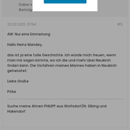
Dabei seit:
03.01.2011
Beiträge:
248
20.02.2021, 01:54
#5
AW: Nur eine Erinnerrung
Hallo Heinz Mandey,
das ist ja eine tolle Geschichte. Ich würde mich freuen, wenn
man mir sagen könnte, wo ich die und mehr über Neukirch
finden kann. Die Vorfahren meines Mannes haben in Neukirch
geheiratet.
Liebe Grüße
Pitka
Suche meine Ahnen PHILIPP aus Wolfsdorf/Kr. Elbing und
Hakendorf