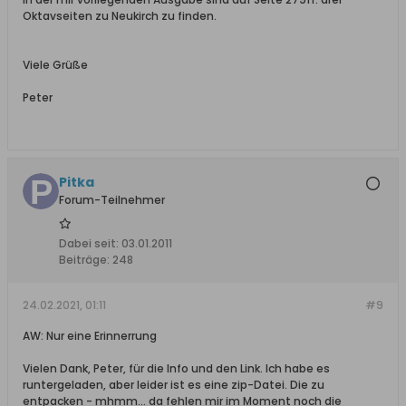
Hohenhaff, któremu Kerstan
Oktavseiten zu Neukirch zu finden.
zadedykował pracę. Pierwszy rozdział
poświęcony jest historii elbląskiego
powiatu wiejskiego w czasach:
Viele Grüße
prehistorycznych, krzyżackich, polskich i
pruskich (dodatki do rozdziału I to
Peter
przyczynki dotyczące szkolnictwa,
sądownictwa, danin lennych składanych
przez wsie oraz lasów, leśnictwa i
rybołówstwa). Rozdział drugi opisuje
historię poszczególnych miejscowości
Pitka
powiatu (w porządku alfabetycznym).
Forum-Teilnehmer
Zawiera załącznik (ludowe podania i ich
wykaz) oraz dodatki. Ilość ilustracji w
tekście: 54, map: 3.
Dabei seit:
03.01.2011
Beiträge:
248
24.02.2021, 01:11
#9
AW: Nur eine Erinnerrung
Vielen Dank, Peter, für die Info und den Link. Ich habe es
runtergeladen, aber leider ist es eine zip-Datei. Die zu
entpacken - mhmm... da fehlen mir im Moment noch die