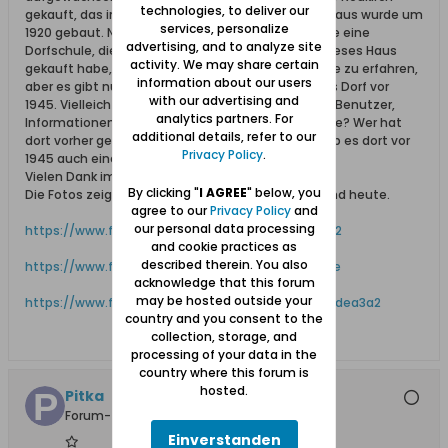
technologies, to deliver our
gekauft, das in der Nähe der Kirche steht. Dieses Haus wurde um
services, personalize
1920 gebaut. Nach 1945 gab es in diesem Gebäude eine
advertising, and to analyze site
Dorfschule, die meine Mutter besuchte. Seit ich dieses Haus
activity. We may share certain
gekauft habe, habe ich versucht, seine Geschichte zu erfahren,
information about our users
aber es gibt nur wenige Informationen über dieses Dorf vor
with our advertising and
1945. Vielleicht haben einige von Ihnen, erfahrene Benutzer,
analytics partners. For
Informationen, wo ich etwas darüber finden könnte? Wer hat
additional details, refer to our
dort vorher gelebt oder was war drin? Vielleicht gab es dort vor
Privacy Policy
.
1945 auch eine Schule?
Vielen Dank im Voraus für alle Informationen!
By clicking "
I AGREE
" below, you
Die Fotos zeigen dieses Haus, als es Schule gab und heute.
agree to our
Privacy Policy
and
our personal data processing
https://www.fotosik.pl/zdjecie/ea2e4c4ec86efcd2
and cookie practices as
described therein. You also
https://www.fotosik.pl/zdjecie/ca29a3cde988225e
acknowledge that this forum
may be hosted outside your
https://www.fotosik.pl/zdjecie/pelne/52f536d928dea3a2
country and you consent to the
collection, storage, and
processing of your data in the
country where this forum is
hosted.
Pitka
Forum-Teilnehmer
Einverstanden