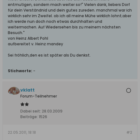
entmutigen, sondern mach weiter so!" Vielen dank, liebers Dorf
für dein Verständnid und dein gutes zureden. manchmal war ich
wirklich sehr im Zweifel. ob ich all meine Mühe wirklich lohnt;aber
ich werde nun doch noch etwas durchhalten und
weitermachen. Auf Wiedersehen bis zu meinem nächsten
Besuch."
von Heinz Albert Pohl
aufbereitet v. Heinz mandey
Sei fröhlich,den es ist später als Du denkst.
Stichworte:
-
vklatt
Forum-Teilnehmer
Dabei seit:
28.03.2009
Beiträge:
1526
22.05.2011, 18:18
#2