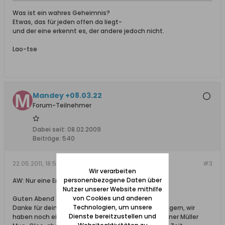
Was ist ein wahres Geheimnis?
Etwas, das für jeden offen da liegt-
und der eine erkennt es, der andere jedoch nicht.
Lao-tse
Mandey +08.03.22
Forum-Teilnehmer
Dabei seit:
08.02.2009
Beiträge:
540
22.05.2011, 18:59
#3
Wir verarbeiten
personenbezogene Daten über
AW: Nur eine Erinnerrung
Nutzer unserer Website mithilfe
von Cookies und anderen
Guten Abend Vera
Technologien, um unsere
Danke für deine Mail bei Interesse machen wir das gern, wir
Dienste bereitzustellen und
haben noch einiges vor, auch überwiegend mit Rainer Müller