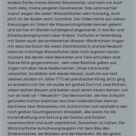
andere Dörfer,meine älteren Geschwister, und nach mir auch
noch viele, meine jüngeren Geschwister. Das Land war hier
zuerst wegen der vielen Wasserflächen sehr morastig, doch
jetzt ist der Boden recht fruchtbar. Der Orden hatte auf seinen
Kreuzzügen im Orient die Wasserschöpfräder kennen gelernt
und sie hier im Werder nutzbrigend angewandt, in das Be-und
Entwässerungssystem über Gräben, Vorfluten in Verbindung
mit Sielen:auch die kombinierten Wasser-Windmühlen trugen
mit dazu bei.Durch die vielen Deichbrüche in und bei Neukirch
habe ich mächtige Wasserfluten über mich ergehen lassen
müssen, bei denen viele Menschen und Tiere ertrunken sind.
Ganze Höfe gingenverloren , sehr viele Besitzer gaben auf,
zogen fort;aber neue Siedler kamen. Unser Land wurde
verwüstet, es bildete sich wieder Morast, auch ich war fast
verloren,da kam im Jahre 1772 ein preußischer König.Jetzt ging
es aufwerts mit mir, ich wurde ein großes Dorf mit zwei Kirchen,
vielen reichen Bauern und bekam auch einen neuen Namen. von
nun an hieß ich <<Neukirch>> Die Mennoniten, die hier Zuflucht
gefunden hatten brachten aus ihrer hollendischen Heimat
Kentnisse über Wasserbau mit und konnten sich deshalb in den
noch großen Feuchtgebieten ansiedeln. Alle waren für die
Instandhaltung und Setzung der Deiche und Gräben
verantwortlich und auch verpflichtet, Eiswachen zu halten. Der
Wirtschaftliche Aufschwung begann mit dem Bau des
Straßennetzes, der Brücken und der Kleinbahn. Als der große