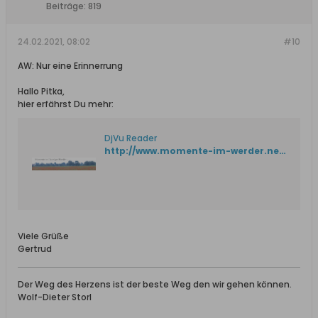
Beiträge:
819
24.02.2021, 08:02
#10
AW: Nur eine Erinnerrung
Hallo Pitka,
hier erfährst Du mehr:
DjVu Reader
http://www.momente-im-werder.net/01_Offen/00_DjVu/DjVu.htm
Viele Grüße
Gertrud
Der Weg des Herzens ist der beste Weg den wir gehen können.
Wolf-Dieter Storl