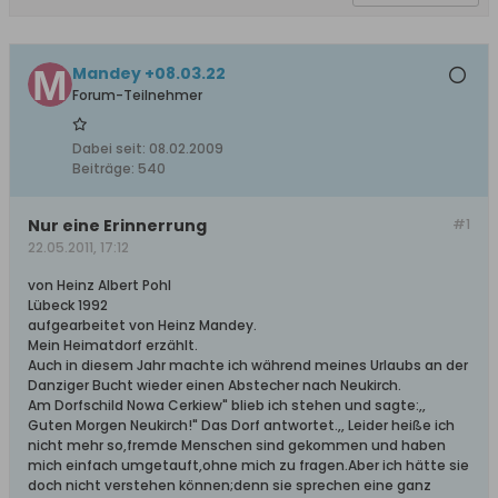
Mandey +08.03.22
Forum-Teilnehmer
Dabei seit:
08.02.2009
Beiträge:
540
Nur eine Erinnerrung
#1
22.05.2011, 17:12
von Heinz Albert Pohl
Lübeck 1992
aufgearbeitet von Heinz Mandey.
Mein Heimatdorf erzählt.
Auch in diesem Jahr machte ich während meines Urlaubs an der
Danziger Bucht wieder einen Abstecher nach Neukirch.
Am Dorfschild Nowa Cerkiew" blieb ich stehen und sagte:,,
Guten Morgen Neukirch!" Das Dorf antwortet.,, Leider heiße ich
nicht mehr so,fremde Menschen sind gekommen und haben
mich einfach umgetauft,ohne mich zu fragen.Aber ich hätte sie
doch nicht verstehen können;denn sie sprechen eine ganz