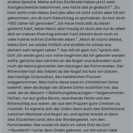
andere Sprache. Meine echten Dorfkinder haben jetzt viele
Stiefgeschwister bekommen, wer hätte das je gedacht!" ,,Du
hast recht,mein liebes Dorf,das alles ist nicht schön aber ich bin
gekommen, um dir zum Geburtstag zu gratulieren. du bist doch
<650 Jahre>alt geworden",, Ich freue mich,daß du daran
gedacht hast, lieber Heinz; aber traurig ist doch,das nur du allein
dich an meinen Ehrentag erinnert hast,obwohl doch noch so
viele meiner echten Dorfkinder leben." ,,Mach dir nichts daraus,
liebes Dorf, sei wieder fröhlich und erzähle mir etwas aus
deinem sehr langen Leben !" das will ich gern tun,"sprach das
Dorf ,ich werde ganz von vorne beginnen;Als ich geboren werden
sollte, gehörte dies Land bis an die Nogat und außerdem auch
noch der Nehrungsstreifen den Herzögen der Pommerellen. Der
Ritterorden hat das Gebiet ab der Nogat bis kurz vor Litauen,
das heutige Ostpreußen, den heidnischen Pruzzen
weggenommen. Man hatte diese zwar im Christlichen Sinne
bekehrt: aber die Bürger der älteren Dörfer erzählten mir, das
viele, die an diesem <<Bekehrungskreuzzügen>>teilgenommen
hatten, nur auf große Beute, rauschende Feste und den
Ritterschlag aus waren, als aus den Pruzzen gute Christen zu
machen. So eignete sich der Orden dann auch den StreifenLand
zwischen Weichsel und Nogat an, und später erwarb er dann
dies Stückchen Land.,also das Werdergebiet, von den
Pommerellen. Hier wurde ich dann im Jahre 1342 als Dorf
>>Nuvekirch>>unter dem Orden geboren, vor mir schon viele