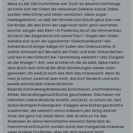
diese zu der Zeit hummaner war. Doch es dauerte nichtlange,
da holte sich der Orden die verlorenen Gebiete zurück. Dabei
wurden viele Dörfer und felder verwüstet, vieles sogar
niedergebrannt, so daß der Himmel vom Rauch ganz blau war.
Die Kinder, die den Ernst der Lage noch nicht ganz verstehen
konnte, sangen den Rein<<In Pordenau,da ist der Himmel blau,
da tanzt der Ziegenbock mit seiner Frau>> Gegen den Orden
wandte sich auch der ogenannte<<Eidechsenbund>>ein
Geheimbund einiger Adliger im Süden des Ordensstates. Er
stellte sichauch auf die seite der Polen und ihrer Verbündetten
und war in der Schlacht bei Tannenberg vieleicht<<das Zünglein
an der Waage>> Ach, was erzähle ich die da alels, lieber heinz
aber durch dich sind all die alten Erinnerungen wieder wach
geworden. Ich weiß ja auch das dich das interessiert; denn du
hast ja schon zweimal über mich, das Dorf Neukirch,und wohl
jeweils einmal über meine Mitdörfer
Barendt,Schöneberg,Nickelswals,Schönbaum, und Pröbbernau
Artikel, Abhandlungenund Bücher geschrieben. Das haben mir
nähmlich meine Mitdörfer erzählt, und jetzt, so erfuhr ich, fast
duaus Kirchspiel Kobbelgrube-Steggen eine Kirchengeschichte
zusammen, die vieleicht schon indiesem jahr fertig wird.Ich
finde das ganz toll, lieber Heinz, daß du dich so für das
Andenken an deine Heimatdörfer einsetzt.Sicher bist du
manchmal enttäuscht worden durch das mangelnde interesse
vieler anderer Dorfkinder; aber laß dich dadurch nicht