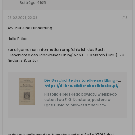
Beiträge:
6105
23.02.2021, 22:08
#8
AW: Nur eine Erinnerrung
Hallo Pitka,
zur allgemeinen Information empfehle ich das Buch
'Geschichte des Landkreises Elbing' von E. G. Kerstan (1925). Zu
finden z.B. unter
Die Geschichte des Landkreises Elbing - Elbląska Biblioteka Cyfrowa
https://dlibra.bibliotekaelblaska.pl/dlibra/docmetadata?id=9063&from=&dirids=1&ver_id=268989&lp=1&QI=!76971036AAB94E57A7C9AC14945B2D62-10
Historia elbląskiego powiatu wiejskiego
autorstwa E. G. Kerstana, pastora w
Łęczu. Była to pierwsza z serii tzw.
„Heimatbücher” („książek
ojczyźnianych”), wydawanych przez
Elbląskie Towarzystwo Starożytności.
Wydanie książki wspierały też władze
powiatowe oraz Ernst Schdmidt-
In der mir vorliegenden Ausgabe sind auf Seite 279ff. drei