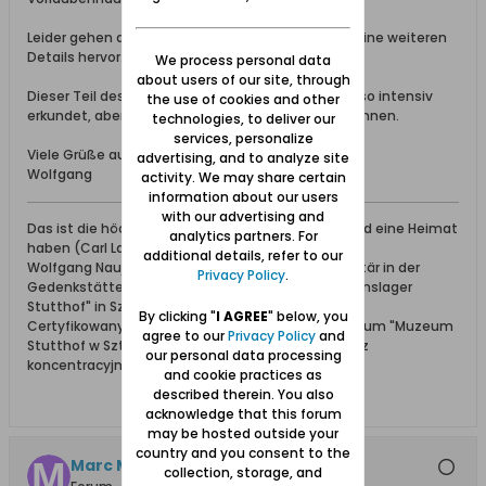
Leider gehen auf der von Dir aufgezeigten auch keine weiteren
Details hervor.
We process personal data
about users of our site, through
Dieser Teil des Werders wurde von mir noch nicht so intensiv
the use of cookies and other
erkundet, aber ich hoffe das bald nachholen zu können.
technologies, to deliver our
services, personalize
Viele Grüße aus dem bewölkten Danzig
advertising, and to analyze site
Wolfgang
activity. We may share certain
information about our users
with our advertising and
Das ist die höchste aller Gaben: Geborgen sein und eine Heimat
analytics partners. For
haben (Carl Lange)
additional details, refer to our
Wolfgang Naujocks: Zertifizierter Führer und Volontär in der
Privacy Policy
.
Gedenkstätte/Museum "Deutsches Konzentrationslager
Stutthof" in Sztutowo
By clicking "
I AGREE
" below, you
Certyfikowany przewodnik i wolontariusz po muzeum "Muzeum
agree to our
Privacy Policy
and
Stutthof w Sztutowie - Niemiecki nazistowski obóz
our personal data processing
koncentracyjny i zagłady"
and cookie practices as
described therein. You also
acknowledge that this forum
may be hosted outside your
country and you consent to the
Marc Malbork
collection, storage, and