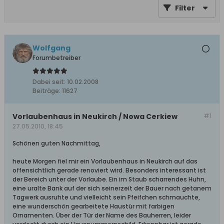
Filter
Wolfgang
Forumbetreiber
Dabei seit:
10.02.2008
Beiträge:
11627
Vorlaubenhaus in Neukirch / Nowa Cerkiew
#1
27.05.2010, 18:45
Schönen guten Nachmittag,
heute Morgen fiel mir ein Vorlaubenhaus in Neukirch auf das
offensichtlich gerade renoviert wird. Besonders interessant ist
der Bereich unter der Vorlaube. Ein im Staub scharrendes Huhn,
eine uralte Bank auf der sich seinerzeit der Bauer nach getanem
Tagwerk ausruhte und vielleicht sein Pfeifchen schmauchte,
eine wunderschön gearbeitete Haustür mit farbigen
Ornamenten. Über der Tür der Name des Bauherren, leider