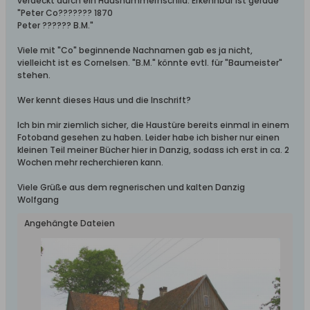
verdeckt durch ein Hausnummernschild. Erkennbar ist gerade
"Peter Co??????? 1870
Peter ?????? B.M."
Viele mit "Co" beginnende Nachnamen gab es ja nicht,
vielleicht ist es Cornelsen. "B.M." könnte evtl. für "Baumeister"
stehen.
Wer kennt dieses Haus und die Inschrift?
Ich bin mir ziemlich sicher, die Haustüre bereits einmal in einem
Fotoband gesehen zu haben. Leider habe ich bisher nur einen
kleinen Teil meiner Bücher hier in Danzig, sodass ich erst in ca. 2
Wochen mehr recherchieren kann.
Viele Grüße aus dem regnerischen und kalten Danzig
Wolfgang
Angehängte Dateien