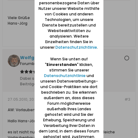
personenbezogene Daten über
Nutzer unserer Website mithilfe
von Cookies und anderen
Viele Grüße
Technologien, um unsere
Hans-Jörg
Dienste bereitzustellen und
Websiteaktivitäten zu
analysieren. Weitere
Einzelheiten finden Sie in
unserer
Datenschutzrichtlinie
.
Wolfgang
Wenn Sie unten auf
Forumbetreiber
"
Einverstanden
" klicken,
stimmen Sie unserer
Datenschutzrichtlinie
und
Dabei seit:
10.02.2008
unseren Datenverarbeitungs-
Beiträge:
11627
und Cookie-Praktiken wie dort
beschrieben zu. Sie erkennen
außerdem an, dass dieses
27.05.2010, 20:12
#3
Forum möglicherweise
außerhalb Ihres Landes
AW: Vorlaubenhaus in Neukirch / Nowa Cerkiew
gehostet wird und Sie der
Erhebung, Speicherung und
Hallo Hans-Jörg,
Verarbeitung Ihrer Daten in
dem Land, in dem dieses Forum
es ist nicht nur der gleiche Ort sondern auch das gleiche
gehostet wird, zustimmen.
Vorlaubenhaus.