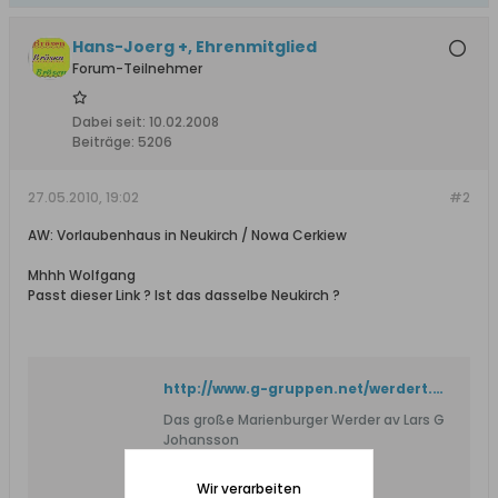
Hans-Joerg +, Ehrenmitglied
Forum-Teilnehmer
Dabei seit:
10.02.2008
Beiträge:
5206
27.05.2010, 19:02
#2
AW: Vorlaubenhaus in Neukirch / Nowa Cerkiew
Mhhh Wolfgang
Passt dieser Link ? Ist das dasselbe Neukirch ?
http://www.g-gruppen.net/werdert.htm
Das große Marienburger Werder av Lars G
Johansson
Wir verarbeiten