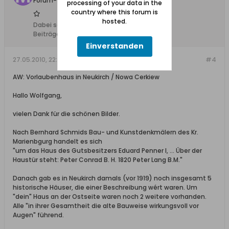
Forum-Teilnehmer
processing of your data in the
country where this forum is
hosted.
Dabei seit:
23.02.2008
Beiträge:
1050
Einverstanden
27.05.2010, 22:32
#4
AW: Vorlaubenhaus in Neukirch / Nowa Cerkiew
Hallo Wolfgang,
vielen Dank für die schönen Bilder.
Nach Bernhard Schmids Bau- und Kunstdenkmälern des Kr.
Marienbgurg handelt es sich
"um das Haus des Gutsbesitzers Eduard Penner I, ... Über der
Haustür steht: Peter Conrad B. H. 1820 Peter Lang B.M."
Danach gab es in Neukirch damals (vor 1919) noch insgesamt 5
historische Häuser, die einer Beschreibung wért waren. Um
"dein" Haus an der Ostseite waren noch 2 weitere vorhanden.
Alle "in ihrer Gesamtheit die alte Bauweise wirkungsvoll vor
Augen" führend.