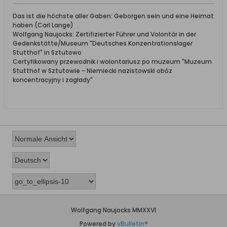
Das ist die höchste aller Gaben: Geborgen sein und eine Heimat
haben (Carl Lange)
Wolfgang Naujocks: Zertifizierter Führer und Volontär in der
Gedenkstätte/Museum "Deutsches Konzentrationslager
Stutthof" in Sztutowo
Certyfikowany przewodnik i wolontariusz po muzeum "Muzeum
Stutthof w Sztutowie - Niemiecki nazistowski obóz
koncentracyjny i zagłady"
Wolfgang Naujocks MMXXVI
Powered by
vBulletin®