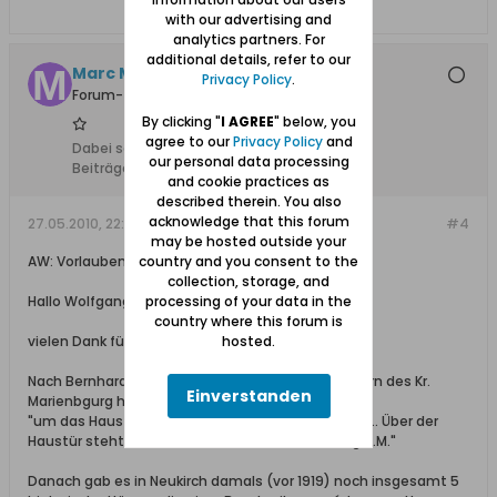
with our advertising and
analytics partners. For
additional details, refer to our
Marc Malbork
Privacy Policy
.
Forum-Teilnehmer
By clicking "
I AGREE
" below, you
agree to our
Privacy Policy
and
Dabei seit:
23.02.2008
our personal data processing
Beiträge:
1050
and cookie practices as
described therein. You also
acknowledge that this forum
27.05.2010, 22:32
#4
may be hosted outside your
country and you consent to the
AW: Vorlaubenhaus in Neukirch / Nowa Cerkiew
collection, storage, and
processing of your data in the
Hallo Wolfgang,
country where this forum is
hosted.
vielen Dank für die schönen Bilder.
Nach Bernhard Schmids Bau- und Kunstdenkmälern des Kr.
Einverstanden
Marienbgurg handelt es sich
"um das Haus des Gutsbesitzers Eduard Penner I, ... Über der
Haustür steht: Peter Conrad B. H. 1820 Peter Lang B.M."
Danach gab es in Neukirch damals (vor 1919) noch insgesamt 5