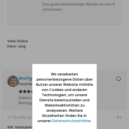
Das große Marienburger Werder av Lars G
Johansson
Viele Grüße
Hans-Jörg
Wir verarbeiten
Wolfgang
personenbezogene Daten über
Forumbetreiber
Nutzer unserer Website mithilfe
von Cookies und anderen
Technologien, um unsere
Dabei seit:
10.02.2008
Dienste bereitzustellen und
Beiträge:
11627
Websiteaktivitäten zu
analysieren. Weitere
Einzelheiten finden Sie in
27.05.2010, 20:12
#3
unserer
Datenschutzrichtlinie
.
AW: Vorlaubenhaus in Neukirch / Nowa Cerkiew