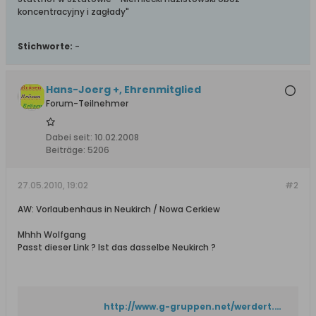
koncentracyjny i zagłady"
Stichworte:
-
Hans-Joerg +, Ehrenmitglied
Forum-Teilnehmer
Dabei seit:
10.02.2008
Beiträge:
5206
27.05.2010, 19:02
#2
AW: Vorlaubenhaus in Neukirch / Nowa Cerkiew
Mhhh Wolfgang
Passt dieser Link ? Ist das dasselbe Neukirch ?
http://www.g-gruppen.net/werdert.htm