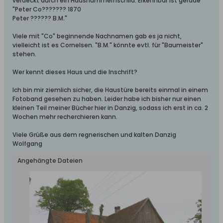
verdeckt durch ein Hausnummernschild. Erkennbar ist gerade
"Peter Co??????? 1870
Peter ?????? B.M."
Viele mit "Co" beginnende Nachnamen gab es ja nicht,
vielleicht ist es Cornelsen. "B.M." könnte evtl. für "Baumeister"
stehen.
Wer kennt dieses Haus und die Inschrift?
Ich bin mir ziemlich sicher, die Haustüre bereits einmal in einem
Fotoband gesehen zu haben. Leider habe ich bisher nur einen
kleinen Teil meiner Bücher hier in Danzig, sodass ich erst in ca. 2
Wochen mehr recherchieren kann.
Viele Grüße aus dem regnerischen und kalten Danzig
Wolfgang
Angehängte Dateien