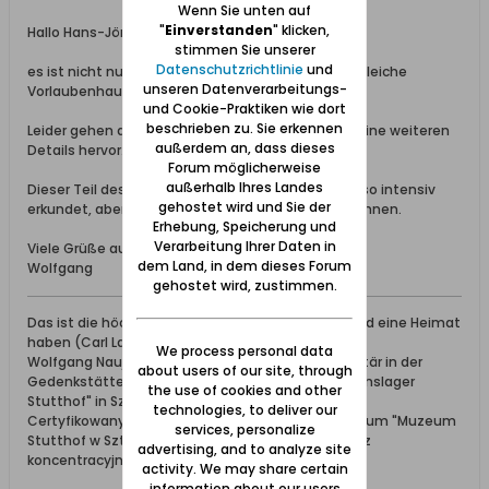
Wenn Sie unten auf
"
Einverstanden
" klicken,
Hallo Hans-Jörg,
stimmen Sie unserer
Datenschutzrichtlinie
und
es ist nicht nur der gleiche Ort sondern auch das gleiche
unseren Datenverarbeitungs-
Vorlaubenhaus.
und Cookie-Praktiken wie dort
beschrieben zu. Sie erkennen
Leider gehen auf der von Dir aufgezeigten auch keine weiteren
außerdem an, dass dieses
Details hervor.
Forum möglicherweise
außerhalb Ihres Landes
Dieser Teil des Werders wurde von mir noch nicht so intensiv
gehostet wird und Sie der
erkundet, aber ich hoffe das bald nachholen zu können.
Erhebung, Speicherung und
Verarbeitung Ihrer Daten in
Viele Grüße aus dem bewölkten Danzig
dem Land, in dem dieses Forum
Wolfgang
gehostet wird, zustimmen.
Das ist die höchste aller Gaben: Geborgen sein und eine Heimat
haben (Carl Lange)
We process personal data
Wolfgang Naujocks: Zertifizierter Führer und Volontär in der
about users of our site, through
Gedenkstätte/Museum "Deutsches Konzentrationslager
the use of cookies and other
Stutthof" in Sztutowo
technologies, to deliver our
Certyfikowany przewodnik i wolontariusz po muzeum "Muzeum
services, personalize
Stutthof w Sztutowie - Niemiecki nazistowski obóz
advertising, and to analyze site
koncentracyjny i zagłady"
activity. We may share certain
information about our users