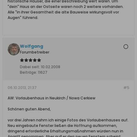
historische Häuser, die einer Beschreibung wért waren. Um
"dein" Haus an der Ostseite waren noch 2 weitere vorhanden.
Alle "in ihrer Gesamtheit die alte Bauweise wirkungsvoll vor
Augen" führend.
Wolfgang
Forumbetreiber
Dabei seit:
10.02.2008
Beiträge:
11627
06.10.2013, 21:37
#5
AW: Vorlaubenhaus in Neukirch / Nowa Cerkiew
Schönen guten Abend,
vor drei Jahren nahm ich einige Fotos des Vorlaubenhauses auf.
Neu eingebaute Fenster ließen die Hoffnung aufkommen,
dringend erforderliche Erhaltungsmaßnahmen würden nun in
Angriff genommen. Aber außer den neuen Fenstern scheint