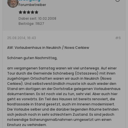
Forumbetreiber
Dabei seit:
10.02.2008
Beiträge:
11627
25.08.2014, 16:43
#6
AW: Vorlaubenhaus in Neukirch / Nowa Cerkiew
Schönen guten Nachmittag,
am vergangenen Samstag waren wir viel unterwegs. Auf einer
Tour durch die Gemeinde Schöneberg (Ostaszewo) mit ihren
zugehörigen Ortschaften waren wir auch in Neukirch (Nowa
Cerkiew). Und selbstverständlich musste ich auch wieder den
Stand am dortigen an der Dorfstraße gelegenen Vorlaubenhaus
dokumentieren. Es ist noch viel zu tun, sehr viel. Aber auch hier
geht es vorwärts. Ein Teil des Hauses ist bereits renoviert, die
Nordfassade in Stand gesetzt, auch im Inneren modernisiert.
Die Vorlaube selber und die darüber liegenden Räume befinden
sich jedoch noch in sehr schlechtem Zustand. Es sind jedoch
notwendige Sicherungsmaßnahmen umgesetzt um einen
Einsturz zu verhindern.