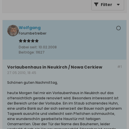
Filter
Wolfgang
Forumbetreiber
Dabei seit:
10.02.2008
Beiträge:
11627
Vorlaubenhaus in Neukirch / Nowa Cerkiew
#1
27.05.2010, 18:45
Schönen guten Nachmittag,
heute Morgen fiel mir ein Vorlaubenhaus in Neukirch auf das
offensichtlich gerade renoviert wird. Besonders interessant ist
der Bereich unter der Vorlaube. Ein im Staub scharrendes Huhn,
eine uralte Bank auf der sich seinerzeit der Bauer nach getanem
Tagwerk ausruhte und vielleicht sein Pfeifchen schmauchte,
eine wunderschön gearbeitete Haustür mit farbigen
Ornamenten. Über der Tür der Name des Bauherren, leider