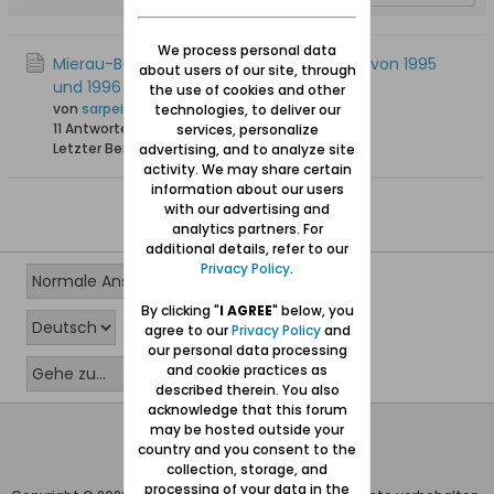
We process personal data
Mierau-Beiträge in den Neuteich-Briefen von 1995
about users of our site, through
und 1996
the use of cookies and other
von
sarpei
technologies, to deliver our
11 Antworten
26.687 Hits
0 Likes
services, personalize
Letzter Beitrag
10.03.2019, 19:28
advertising, and to analyze site
activity. We may share certain
information about our users
with our advertising and
analytics partners. For
additional details, refer to our
Privacy Policy
.
By clicking "
I AGREE
" below, you
agree to our
Privacy Policy
and
our personal data processing
and cookie practices as
described therein. You also
acknowledge that this forum
may be hosted outside your
Wolfgang Naujocks MMXXVI
country and you consent to the
Powered by
vBulletin®
collection, storage, and
processing of your data in the