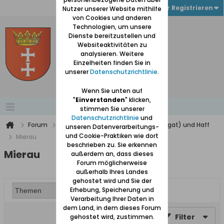
Anmelden oder Registrieren
Nutzer unserer Website mithilfe
von Cookies und anderen
Technologien, um unsere
Dienste bereitzustellen und
Websiteaktivitäten zu
analysieren. Weitere
Einzelheiten finden Sie in
unserer
Datenschutzrichtlinie
.
Wenn Sie unten auf
"
Einverstanden
" klicken,
stimmen Sie unserer
Datenschutzrichtlinie
und
Forum
Werder (zwischen Weichsel und Nogat) und Haff
unseren Datenverarbeitungs-
und Cookie-Praktiken wie dort
Mierau
beschrieben zu. Sie erkennen
Mierau
außerdem an, dass dieses
Forum möglicherweise
außerhalb Ihres Landes
gehostet wird und Sie der
Erhebung, Speicherung und
Verarbeitung Ihrer Daten in
dem Land, in dem dieses Forum
Filter
gehostet wird, zustimmen.