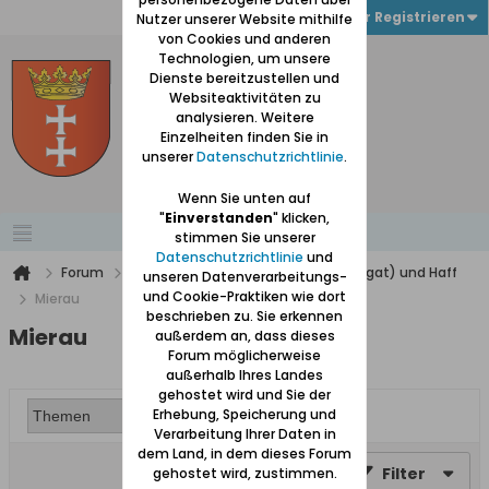
Anmelden oder Registrieren
Nutzer unserer Website mithilfe
von Cookies und anderen
Technologien, um unsere
Dienste bereitzustellen und
Websiteaktivitäten zu
analysieren. Weitere
Einzelheiten finden Sie in
unserer
Datenschutzrichtlinie
.
Wenn Sie unten auf
"
Einverstanden
" klicken,
stimmen Sie unserer
Datenschutzrichtlinie
und
Forum
Werder (zwischen Weichsel und Nogat) und Haff
unseren Datenverarbeitungs-
und Cookie-Praktiken wie dort
Mierau
beschrieben zu. Sie erkennen
Mierau
außerdem an, dass dieses
Forum möglicherweise
außerhalb Ihres Landes
gehostet wird und Sie der
Erhebung, Speicherung und
Verarbeitung Ihrer Daten in
dem Land, in dem dieses Forum
Filter
gehostet wird, zustimmen.