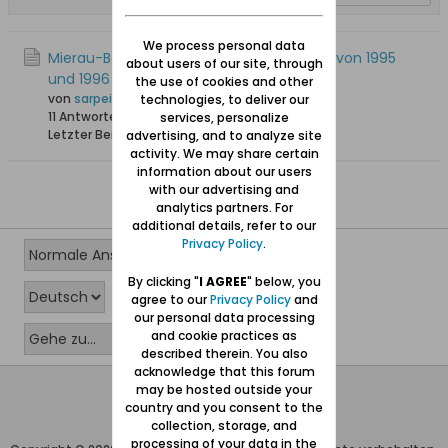
We process personal data
Mierau-Beiträge in den Neuteich-Briefen von 1995
about users of our site, through
und 1996
the use of cookies and other
von
sarpei
technologies, to deliver our
11 Antworten
26.687 Hits
0 Likes
services, personalize
Letzter Beitrag
10.03.2019, 19:28
advertising, and to analyze site
activity. We may share certain
information about our users
with our advertising and
analytics partners. For
additional details, refer to our
Privacy Policy
.
By clicking "
I AGREE
" below, you
agree to our
Privacy Policy
and
our personal data processing
and cookie practices as
described therein. You also
acknowledge that this forum
may be hosted outside your
Wolfgang Naujocks MMXXVI
country and you consent to the
Powered by
vBulletin®
collection, storage, and
processing of your data in the