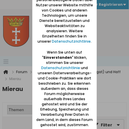
Anmelden oder Registrieren
Nutzer unserer Website mithilfe
von Cookies und anderen
Technologien, um unsere
Dienste bereitzustellen und
Websiteaktivitäten zu
analysieren. Weitere
Einzelheiten finden Sie in
unserer
Datenschutzrichtlinie
.
Wenn Sie unten auf
"
Einverstanden
" klicken,
stimmen Sie unserer
Datenschutzrichtlinie
und
Forum
Werder (zwischen Weichsel und Nogat) und Haff
unseren Datenverarbeitungs-
und Cookie-Praktiken wie dort
Mierau
beschrieben zu. Sie erkennen
Mierau
außerdem an, dass dieses
Forum möglicherweise
außerhalb Ihres Landes
gehostet wird und Sie der
Erhebung, Speicherung und
Verarbeitung Ihrer Daten in
dem Land, in dem dieses Forum
Filter
gehostet wird, zustimmen.