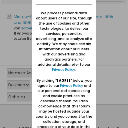
We process personal data
Mierau-Beiträge in den Neuteich-Briefen von 1995
about users of our site, through
und 1996
the use of cookies and other
von
sarpei
technologies, to deliver our
11 Antworten
26.686 Hits
0 Likes
services, personalize
Letzter Beitrag
10.03.2019, 19:28
advertising, and to analyze site
activity. We may share certain
information about our users
with our advertising and
analytics partners. For
additional details, refer to our
Privacy Policy
.
By clicking "
I AGREE
" below, you
agree to our
Privacy Policy
and
our personal data processing
and cookie practices as
described therein. You also
acknowledge that this forum
may be hosted outside your
Wolfgang Naujocks MMXXVI
country and you consent to the
Powered by
vBulletin®
collection, storage, and
processing of your data in the