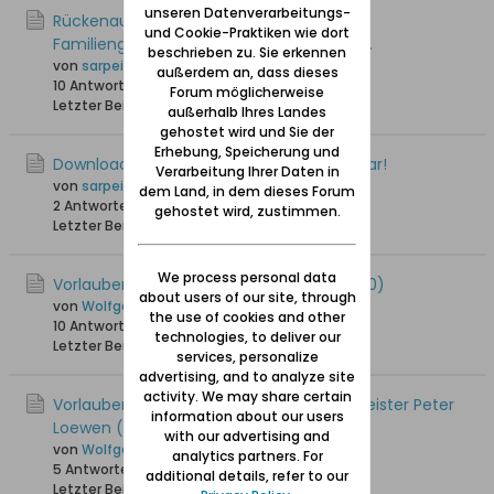
unseren Datenverarbeitungs-
Rückenau und Johann Handtke -
und Cookie-Praktiken wie dort
Familiengeschichtliche Einblicke ins 18. Jh.
beschrieben zu. Sie erkennen
von
sarpei
außerdem an, dass dieses
10 Antworten
11.720 Hits
0 Likes
Forum möglicherweise
Letzter Beitrag
26.01.2023, 20:34
außerhalb Ihres Landes
gehostet wird und Sie der
Erhebung, Speicherung und
Download des Marienau-Buches verfügbar!
Verarbeitung Ihrer Daten in
von
sarpei
dem Land, in dem dieses Forum
2 Antworten
12.508 Hits
0 Likes
gehostet wird, zustimmen.
Letzter Beitrag
24.04.2021, 20:10
We process personal data
Vorlaubenhaus Froes - Driedger (Hof Nr. 10)
about users of our site, through
von
Wolfgang
the use of cookies and other
10 Antworten
20.617 Hits
0 Likes
technologies, to deliver our
Letzter Beitrag
06.02.2019, 15:42
services, personalize
advertising, and to analyze site
activity. We may share certain
Vorlaubenhaus Ziemers - Bruggs / Baumeister Peter
information about our users
Loewen (Hof Nr.17)
with our advertising and
von
Wolfgang
analytics partners. For
5 Antworten
21.581 Hits
0 Likes
additional details, refer to our
Letzter Beitrag
17.11.2017, 08:13