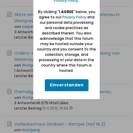
Privacy Policy
.
By clicking "
I AGREE
" below, you
Skitze einer Schilderung des Kirchspiels Marienau in
agree to our
Privacy Policy
and
Westpreußen, 1838
our personal data processing
von
sarpei
and cookie practices as
0 Antworten
19.450 Hits
0 Likes
described therein. You also
Letzter Beitrag
15.02.2016, 09:34
acknowledge that this forum
may be hosted outside your
country and you consent to the
Ordens-Handfeste von 1321 über die Gründung von
collection, storage, and
Marienau
processing of your data in the
country where this forum is
von
Wolfgang
hosted.
1 Antwort
12.942 Hits
0 Likes
Letzter Beitrag
18.06.2014, 12:07
Einverstanden
Ehemaliger evangelischer Friedhof in Marienau
von
Wolfgang
3 Antworten
16.575 Hits
0 Likes
Letzter Beitrag
12.11.2013, 19:53
Vorlaubenhaus Dircksen - Rempel (Hof Nr.2)
von
Wolfgang