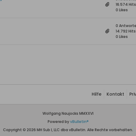
16.574 Hits
0 Likes
0 Antwort
14.792 Hits
0 Likes
Hilfe
Kontakt
Pr
Wolfgang Naujocks MMXXVI
Powered by
vBulletin®
Copyright © 2026 MH Sub I, LLC dba vBulletin. Alle Rechte vorbehalten.