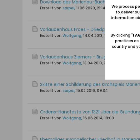
Download des Marienau-Buches verfügbar!
We process per
Erstellt von
sarpei
,
11.06.2020, 21:14
to deliver o
information abo
Vorlaubenhaus Froes - Driedger (Hof Nr. 10)
By clicking "
I A
Erstellt von
Wolfgang
,
14.04.2013, 17:24
practices as
country and yo
Vorlaubenhaus Ziemers - Bruggs / Baumeister
Erstellt von
Wolfgang
,
13.04.2013, 20:51
Skitze einer Schilderung des Kirchspiels Mari
Erstellt von
sarpei
,
15.02.2016, 09:34
Ordens-Handfeste von 1321 über die Gründun
Erstellt von
Wolfgang
,
16.06.2014, 19:00
Ehemaliger evangelischer Friedhof in Mariena