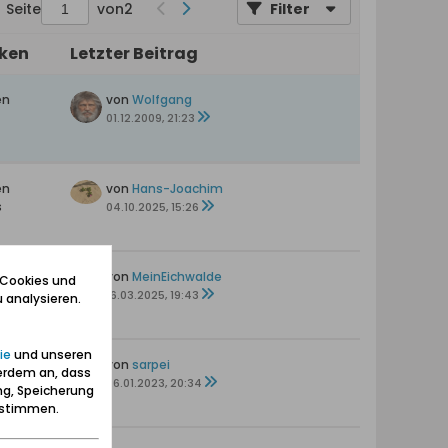
Seite
von
2
Filter
iken
Letzter Beitrag
en
von
Wolfgang
01.12.2009, 21:23
en
von
Hans-Joachim
s
04.10.2025, 15:26
ten
von
MeinEichwalde
 Cookies und
16.03.2025, 19:43
 analysieren.
ie
und unseren
ten
von
sarpei
erdem an, dass
26.01.2023, 20:34
ng, Speicherung
zustimmen.