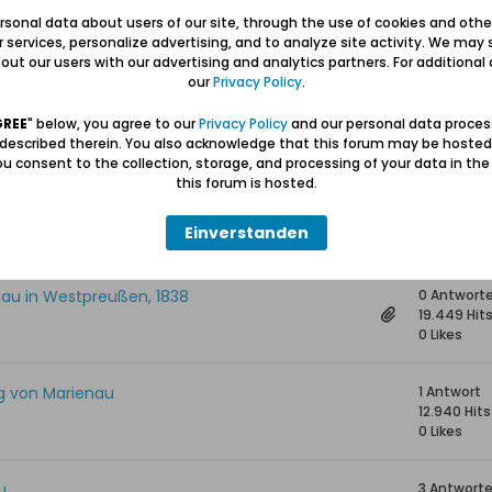
2 Antwort
sonal data about users of our site, through the use of cookies and othe
12.507 Hits
ur services, personalize advertising, and to analyze site activity. We may 
0 Likes
ut our users with our advertising and analytics partners. For additional d
our
Privacy Policy
.
10 Antwor
20.616 Hits
GREE
" below, you agree to our
Privacy Policy
and our personal data proces
0 Likes
 described therein. You also acknowledge that this forum may be hosted
u consent to the collection, storage, and processing of your data in th
this forum is hosted.
 Peter Loewen (Hof Nr.17)
5 Antwort
21.581 Hits
Einverstanden
0 Likes
enau in Westpreußen, 1838
0 Antwort
19.449 Hit
0 Likes
g von Marienau
1 Antwort
12.940 Hits
0 Likes
u
3 Antwort