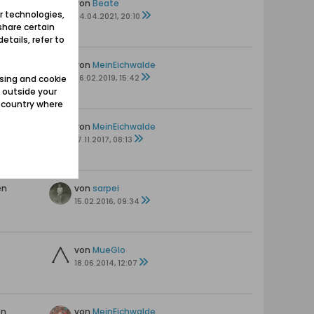
en
von
Beate
r technologies,
24.04.2021, 20:10
share certain
etails, refer to
ten
von
MeinEichwalde
06.02.2019, 15:42
sing and cookie
 outside your
e country where
en
von
MeinEichwalde
17.11.2017, 08:13
en
von
sarpei
s
15.02.2016, 09:34
von
MueGlo
18.06.2014, 12:07
en
von
MeinEichwalde