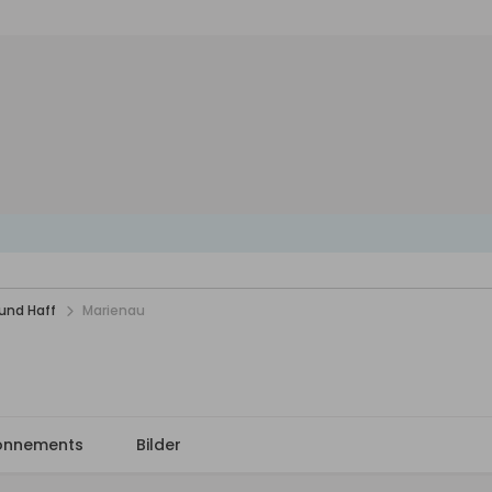
und Haff
Marienau
onnements
Bilder