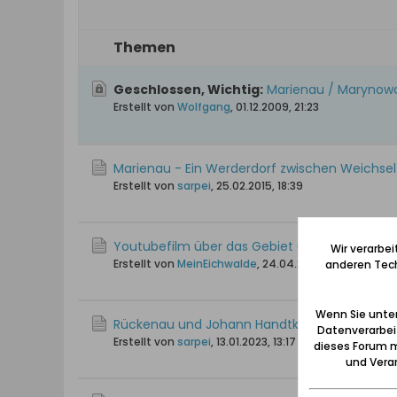
Themen
Geschlossen, Wichtig:
Marienau / Marynowo
Erstellt von
Wolfgang
,
01.12.2009, 21:23
Marienau - Ein Werderdorf zwischen Weichse
Erstellt von
sarpei
,
25.02.2015, 18:39
Youtubefilm über das Gebiet um Marienau
Wir verarbe
Erstellt von
MeinEichwalde
,
24.04.2021, 14:40
anderen Tech
Wenn Sie unten
Rückenau und Johann Handtke - Familiengeschic
Datenverarbei
Erstellt von
sarpei
,
13.01.2023, 13:17
dieses Forum m
und Verar