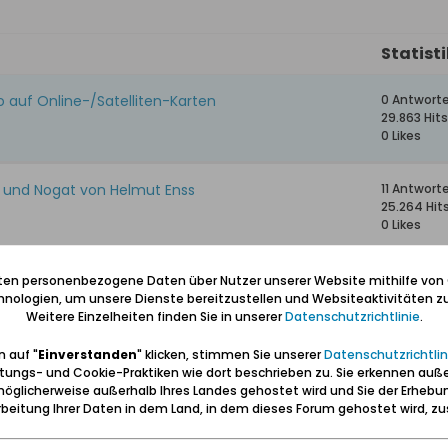
Statist
 auf Online-/Satelliten-Karten
0 Antwort
29.863 Hits
0 Likes
l und Nogat von Helmut Enss
11 Antwort
25.264 Hit
0 Likes
10 Antwor
iten personenbezogene Daten über Nutzer unserer Website mithilfe von
15.084 Hits
nologien, um unsere Dienste bereitzustellen und Websiteaktivitäten zu
0 Likes
Weitere Einzelheiten finden Sie in unserer
Datenschutzrichtlinie
.
 auf "
Einverstanden
" klicken, stimmen Sie unserer
Datenschutzrichtlin
htliche Einblicke ins 18. Jh.
10 Antwor
tungs- und Cookie-Praktiken wie dort beschrieben zu. Sie erkennen auß
11.720 Hits
öglicherweise außerhalb Ihres Landes gehostet wird und Sie der Erhebu
0 Likes
beitung Ihrer Daten in dem Land, in dem dieses Forum gehostet wird, 