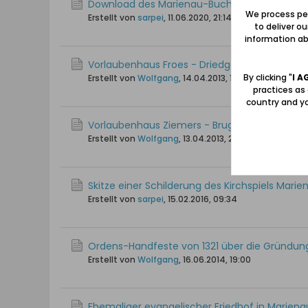
Download des Marienau-Buches verfügbar!
We process per
Erstellt von
sarpei
,
11.06.2020, 21:14
to deliver o
information abo
Vorlaubenhaus Froes - Driedger (Hof Nr. 10)
By clicking "
I A
Erstellt von
Wolfgang
,
14.04.2013, 17:24
practices as
country and yo
Vorlaubenhaus Ziemers - Bruggs / Baumeister
Erstellt von
Wolfgang
,
13.04.2013, 20:51
Skitze einer Schilderung des Kirchspiels Mari
Erstellt von
sarpei
,
15.02.2016, 09:34
Ordens-Handfeste von 1321 über die Gründun
Erstellt von
Wolfgang
,
16.06.2014, 19:00
Ehemaliger evangelischer Friedhof in Mariena