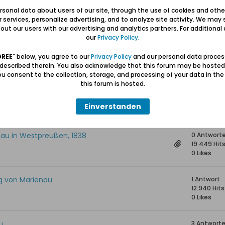
2 Antwort
sonal data about users of our site, through the use of cookies and othe
12.507 Hits
ur services, personalize advertising, and to analyze site activity. We may 
0 Likes
ut our users with our advertising and analytics partners. For additional d
our
Privacy Policy
.
10 Antwor
20.615 Hits
GREE
" below, you agree to our
Privacy Policy
and our personal data proces
0 Likes
 described therein. You also acknowledge that this forum may be hosted
u consent to the collection, storage, and processing of your data in th
this forum is hosted.
 Peter Loewen (Hof Nr.17)
5 Antwort
21.580 Hits
Einverstanden
0 Likes
enau in Westpreußen, 1838
0 Antwort
19.449 Hit
0 Likes
g von Marienau
1 Antwort
12.940 Hits
0 Likes
u
3 Antwort