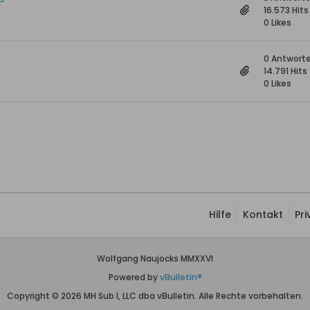
16.573 Hits
0 Likes
0 Antwort
14.791 Hits
0 Likes
Hilfe
Kontakt
Pr
Wolfgang Naujocks MMXXVI
Powered by
vBulletin®
Copyright © 2026 MH Sub I, LLC dba vBulletin. Alle Rechte vorbehalten.