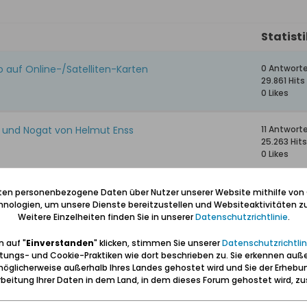
Statist
 auf Online-/Satelliten-Karten
0 Antwort
29.861 Hits
0 Likes
l und Nogat von Helmut Enss
11 Antwort
25.263 Hits
0 Likes
10 Antwor
iten personenbezogene Daten über Nutzer unserer Website mithilfe von
15.084 Hits
nologien, um unsere Dienste bereitzustellen und Websiteaktivitäten zu
0 Likes
Weitere Einzelheiten finden Sie in unserer
Datenschutzrichtlinie
.
 auf "
Einverstanden
" klicken, stimmen Sie unserer
Datenschutzrichtlin
htliche Einblicke ins 18. Jh.
10 Antwor
tungs- und Cookie-Praktiken wie dort beschrieben zu. Sie erkennen auß
11.720 Hits
öglicherweise außerhalb Ihres Landes gehostet wird und Sie der Erhebu
0 Likes
beitung Ihrer Daten in dem Land, in dem dieses Forum gehostet wird, 