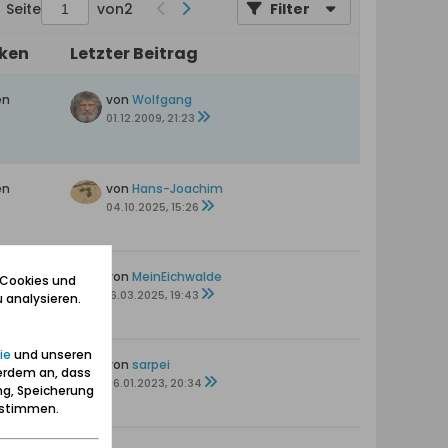
Seite
von
2
Filter
iken
Letzter Beitrag
en
von
Wolfgang
01.12.2009, 21:23
en
von
Hans-Joachim
04.10.2025, 15:26
ten
von
MeinEichwalde
 Cookies und
16.03.2025, 19:43
 analysieren.
ie
und unseren
ten
von
sarpei
erdem an, dass
26.01.2023, 20:34
ng, Speicherung
zustimmen.