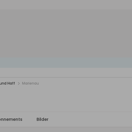
und Haff
Marienau
onnements
Bilder