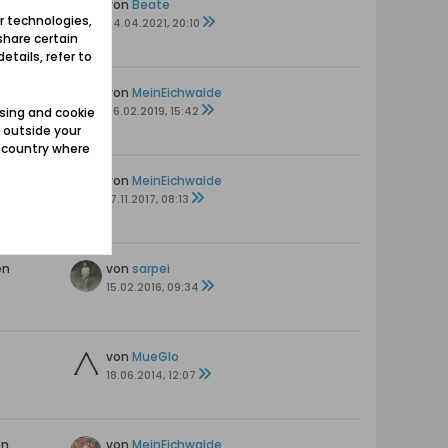
en
von
Beate
r technologies,
24.04.2021, 20:10
share certain
etails, refer to
ten
von
MeinEichwalde
06.02.2019, 15:42
sing and cookie
 outside your
e country where
en
von
MeinEichwalde
17.11.2017, 08:13
en
von
sarpei
s
15.02.2016, 09:34
von
MueGlo
18.06.2014, 12:07
en
von
MeinEichwalde