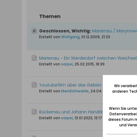
Themen
Geschlossen, Wichtig:
Marienau / Marynowo
Erstellt von
Wolfgang
,
01.12.2009, 21:23
Marienau - Ein Werderdorf zwischen Weichse
Erstellt von
sarpei
,
25.02.2015, 18:39
Youtubefilm über das Gebiet um Marienau
Wir verarbe
Erstellt von
MeinEichwalde
,
24.04.2021, 14:40
anderen Tech
Wenn Sie unten
Rückenau und Johann Handtke - Familiengeschic
Datenverarbei
Erstellt von
sarpei
,
13.01.2023, 13:17
dieses Forum m
und Verar