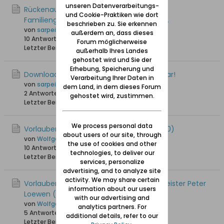
unseren Datenverarbeitungs-
Rückenau und Johann Handtke -
und Cookie-Praktiken wie dort
Familiengeschichtliche Einblicke ins 18. Jh.
beschrieben zu. Sie erkennen
von
sarpei
außerdem an, dass dieses
10 Antworten
11.720 Hits
0 Likes
Forum möglicherweise
Letzter Beitrag
26.01.2023, 20:34
außerhalb Ihres Landes
gehostet wird und Sie der
Erhebung, Speicherung und
Download des Marienau-Buches verfügbar!
Verarbeitung Ihrer Daten in
von
sarpei
dem Land, in dem dieses Forum
2 Antworten
12.508 Hits
0 Likes
gehostet wird, zustimmen.
Letzter Beitrag
24.04.2021, 20:10
We process personal data
Vorlaubenhaus Froes - Driedger (Hof Nr. 10)
about users of our site, through
von
Wolfgang
the use of cookies and other
10 Antworten
20.617 Hits
0 Likes
technologies, to deliver our
Letzter Beitrag
06.02.2019, 15:42
services, personalize
advertising, and to analyze site
activity. We may share certain
Vorlaubenhaus Ziemers - Bruggs / Baumeister Peter
information about our users
Loewen (Hof Nr.17)
with our advertising and
von
Wolfgang
analytics partners. For
5 Antworten
21.581 Hits
0 Likes
additional details, refer to our
Letzter Beitrag
17.11.2017, 08:13