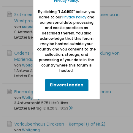
Privacy Policy
.
By clicking "
I AGREE
" below, you
Skitze einer Schilderung des Kirchspiels Marienau in
agree to our
Privacy Policy
and
Westpreußen, 1838
our personal data processing
von
sarpei
and cookie practices as
0 Antworten
19.450 Hits
0 Likes
described therein. You also
Letzter Beitrag
15.02.2016, 09:34
acknowledge that this forum
may be hosted outside your
country and you consent to the
Ordens-Handfeste von 1321 über die Gründung von
collection, storage, and
Marienau
processing of your data in the
country where this forum is
von
Wolfgang
hosted.
1 Antwort
12.942 Hits
0 Likes
Letzter Beitrag
18.06.2014, 12:07
Einverstanden
Ehemaliger evangelischer Friedhof in Marienau
von
Wolfgang
3 Antworten
16.575 Hits
0 Likes
Letzter Beitrag
12.11.2013, 19:53
Vorlaubenhaus Dircksen - Rempel (Hof Nr.2)
von
Wolfgang