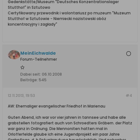
Gedenkstätte/Museum "Deutsches Konzentrationslager
Stutthof" in Sztutowo
Certyfikowany przewodnik i wolontariusz po muzeum "Muzeum
Stutthof w Sztutowie - Niemiecki nazistowski obóz
koncentracyjny i zagłady"
MeinEichwalde
Forum-Teilnehmer
Dabei seit:
06.10.2008
Beiträge:
545
12.11.2013, 19:53
#4
AW: Ehemaliger evangelischer Friedhof in Marienau
Guten Abend, ich war vor vier jahren in tannsee und habe alle
grabstellen fotografiert auch von Schroedters Gräbern. der Platz
war ganz in Ordnung. Die Mennoniten hatten mal in
Orlofferfelde glaube ich eine Jugendprojekt ein paar Jahre
Grabpflege, d. h Entunkrautung hauptsächlich. Und nebenher