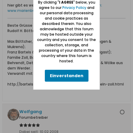
By clicking "
I AGREE
" below, you
hier gibt es weitere Fotos:
Dieser Friedhof im Forum:
agree to our
Privacy Policy
and
www.marienburg.pl
our personal data processing
and cookie practices as
described therein. You also
Beste Grüsse
acknowledge that this forum
Rudolf H. Böttcher
may be hosted outside your
country and you consent to the
Max Böttcher, Ing. bei Schichau (aus Beesenlaublingen &
collection, storage, and
Mukrena);
processing of your data in the
Franz Bartels & Co., Danzig Breitgasse 64 (aus Wolgast);
country where this forum is
Familie Zoll, Bohnsack;
hosted.
Behrendt, Detlaff / Detloff, Katt, Lissau, Schönhoff & Wölke aus
dem Werder.
Verwandt mit den Familien: Elsner, Adrian, Falk.
Einverstanden
http://bartels-zoll.blogspot.de/2012/07/ahnentafeln-zoll.html
Wolfgang
Forumbetreiber
Dabei seit:
10.02.2008