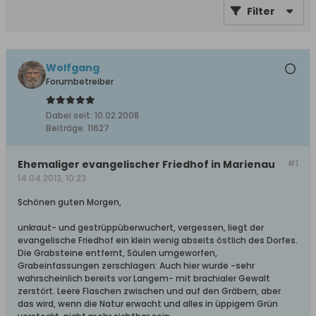
Filter
Wolfgang
Forumbetreiber
Dabei seit:
10.02.2008
Beiträge:
11627
Ehemaliger evangelischer Friedhof in Marienau
#1
14.04.2013, 10:23
Schönen guten Morgen,
unkraut- und gestrüppüberwuchert, vergessen, liegt der
evangelische Friedhof ein klein wenig abseits östlich des Dorfes.
Die Grabsteine entfernt, Säulen umgeworfen,
Grabeinfassungen zerschlagen: Auch hier wurde -sehr
wahrscheinlich bereits vor Langem- mit brachialer Gewalt
zerstört. Leere Flaschen zwischen und auf den Gräbern, aber
das wird, wenn die Natur erwacht und alles in üppigem Grün