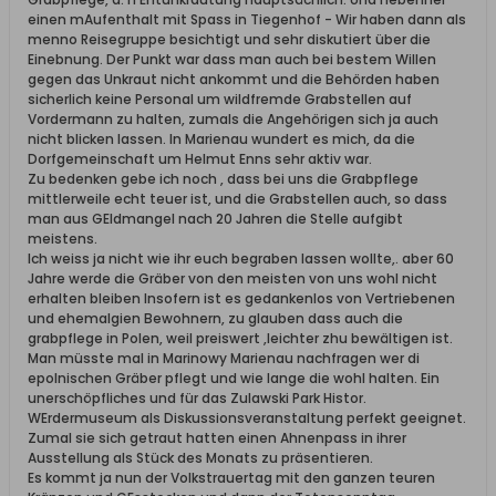
einen mAufenthalt mit Spass in Tiegenhof - Wir haben dann als
menno Reisegruppe besichtigt und sehr diskutiert über die
Einebnung. Der Punkt war dass man auch bei bestem Willen
gegen das Unkraut nicht ankommt und die Behörden haben
sicherlich keine Personal um wildfremde Grabstellen auf
Vordermann zu halten, zumals die Angehörigen sich ja auch
nicht blicken lassen. In Marienau wundert es mich, da die
Dorfgemeinschaft um Helmut Enns sehr aktiv war.
Zu bedenken gebe ich noch , dass bei uns die Grabpflege
mittlerweile echt teuer ist, und die Grabstellen auch, so dass
man aus GEldmangel nach 20 Jahren die Stelle aufgibt
meistens.
Ich weiss ja nicht wie ihr euch begraben lassen wollte,. aber 60
Jahre werde die Gräber von den meisten von uns wohl nicht
erhalten bleiben Insofern ist es gedankenlos von Vertriebenen
und ehemalgien Bewohnern, zu glauben dass auch die
grabpflege in Polen, weil preiswert ,leichter zhu bewältigen ist.
Man müsste mal in Marinowy Marienau nachfragen wer di
epolnischen Gräber pflegt und wie lange die wohl halten. Ein
unerschöpfliches und für das Zulawski Park Histor.
WErdermuseum als Diskussionsveranstaltung perfekt geeignet.
Zumal sie sich getraut hatten einen Ahnenpass in ihrer
Ausstellung als Stück des Monats zu präsentieren.
Es kommt ja nun der Volkstrauertag mit den ganzen teuren