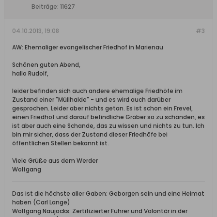
Beiträge:
11627
04.10.2013, 19:08
#3
AW: Ehemaliger evangelischer Friedhof in Marienau
Schönen guten Abend,
hallo Rudolf,
leider befinden sich auch andere ehemalige Friedhöfe im
Zustand einer "Müllhalde" - und es wird auch darüber
gesprochen. Leider aber nichts getan. Es ist schon ein Frevel,
einen Friedhof und darauf befindliche Gräber so zu schänden, es
ist aber auch eine Schande, das zu wissen und nichts zu tun. Ich
bin mir sicher, dass der Zustand dieser Friedhöfe bei
öffentlichen Stellen bekannt ist.
Viele Grüße aus dem Werder
Wolfgang
Das ist die höchste aller Gaben: Geborgen sein und eine Heimat
haben (Carl Lange)
Wolfgang Naujocks: Zertifizierter Führer und Volontär in der