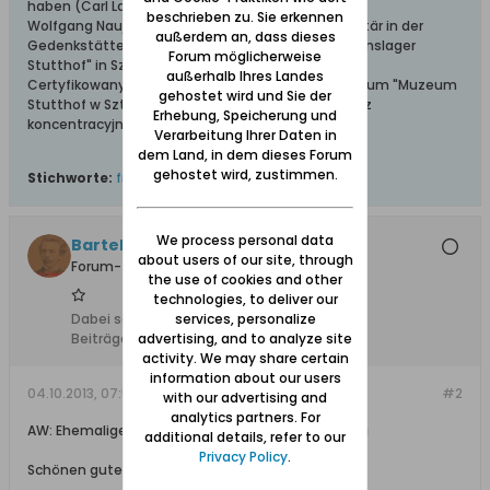
haben (Carl Lange)
beschrieben zu. Sie erkennen
Wolfgang Naujocks: Zertifizierter Führer und Volontär in der
außerdem an, dass dieses
Gedenkstätte/Museum "Deutsches Konzentrationslager
Forum möglicherweise
Stutthof" in Sztutowo
außerhalb Ihres Landes
Certyfikowany przewodnik i wolontariusz po muzeum "Muzeum
gehostet wird und Sie der
Stutthof w Sztutowie - Niemiecki nazistowski obóz
Erhebung, Speicherung und
koncentracyjny i zagłady"
Verarbeitung Ihrer Daten in
dem Land, in dem dieses Forum
gehostet wird, zustimmen.
Stichworte:
friedhof
,
lutheraner
We process personal data
Bartels
about users of our site, through
Forum-Teilnehmer
the use of cookies and other
technologies, to deliver our
Dabei seit:
25.07.2012
services, personalize
Beiträge:
3448
advertising, and to analyze site
activity. We may share certain
information about our users
04.10.2013, 07:54
#2
with our advertising and
analytics partners. For
AW: Ehemaliger evangelischer Friedhof in Marienau
additional details, refer to our
Privacy Policy
.
Schönen guten Morgen,