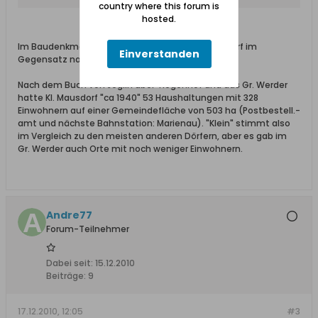
country where this forum is
hosted.
Im Baudenkmälerinventar von 1919 kommt das Dorf im
Einverstanden
Gegensatz natürlich zu Marienau nicht vor.
Nach dem Buch von Jeglin über Tiegenhof und das Gr. Werder
hatte Kl. Mausdorf "ca 1940" 53 Haushaltungen mit 328
Einwohnern auf einer Gemeindefläche von 503 ha (Postbestell.-
amt und nächste Bahnstation: Marienau). "Klein" stimmt also
im Vergleich zu den meisten anderen Dörfern, aber es gab im
Gr. Werder auch Orte mit noch weniger Einwohnern.
Andre77
Forum-Teilnehmer
Dabei seit:
15.12.2010
Beiträge:
9
17.12.2010, 12:05
#3