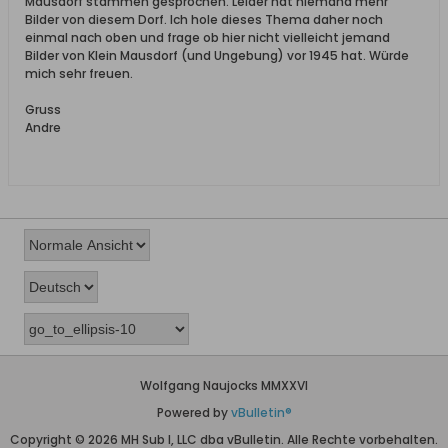
Mausdorf stammen gesprochen. Leider hat niemand mehr
Bilder von diesem Dorf. Ich hole dieses Thema daher noch
einmal nach oben und frage ob hier nicht vielleicht jemand
Bilder von Klein Mausdorf (und Ungebung) vor 1945 hat. Würde
mich sehr freuen.
Gruss
Andre
Wolfgang Naujocks MMXXVI
Powered by
vBulletin®
Copyright © 2026 MH Sub I, LLC dba vBulletin. Alle Rechte vorbehalten.