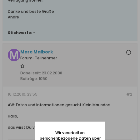
Verfügung stellen.
Danke und beste Grüße
Andre
Stichworte:
-
Marc Malbork
Forum-Teilnehmer
Dabei seit:
23.02.2008
Beiträge:
1050
16.12.2010, 23:55
#2
AW: Fotos und Informationen gesucht Klein Mausdorf
Hallo,
das wirst Du vlt. kennen:
Wir verarbeiten
personenbezogene Daten über