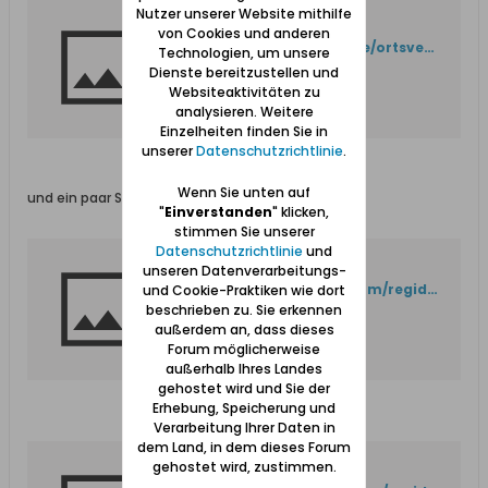
Nutzer unserer Website mithilfe
404 Not Found
von Cookies und anderen
http://www.westpreussen.de/ortsverzeichnis/details.php?ID=3186
Technologien, um unsere
Dienste bereitzustellen und
Websiteaktivitäten zu
analysieren. Weitere
Einzelheiten finden Sie in
unserer
Datenschutzrichtlinie
.
Wenn Sie unten auf
und ein paar Sätze über das Dorf gibts hier:
"
Einverstanden
" klicken,
stimmen Sie unserer
Datenschutzrichtlinie
und
Error 404 (Not Found)!!1
unseren Datenverarbeitungs-
http://picasaweb.google.com/regideur/GdanskDanzigVerschiedenes?authkey=Gv1sRgCN_cktqFldv5hgE#5551399399278160866
und Cookie-Praktiken wie dort
beschrieben zu. Sie erkennen
außerdem an, dass dieses
Forum möglicherweise
außerhalb Ihres Landes
gehostet wird und Sie der
Erhebung, Speicherung und
Verarbeitung Ihrer Daten in
dem Land, in dem dieses Forum
gehostet wird, zustimmen.
Error 404 (Not Found)!!1