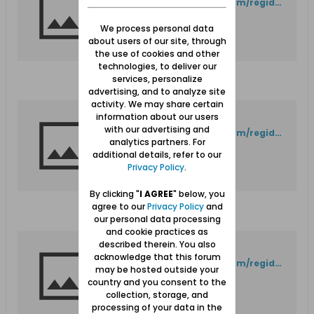
http://picasaweb.google.com/regideur/GdanskDanzigVerschiedenes?authkey=Gv1sRgCN_cktqFldv5hgE#5551399390419197250
We process personal data
about users of our site, through
the use of cookies and other
technologies, to deliver our
services, personalize
advertising, and to analyze site
activity. We may share certain
information about our users
Error 404 (Not Found)!!1
with our advertising and
http://picasaweb.google.com/regideur/GdanskDanzigVerschiedenes?authkey=Gv1sRgCN_cktqFldv5hgE#5551399395512819618
analytics partners. For
additional details, refer to our
Privacy Policy
.
By clicking "
I AGREE
" below, you
agree to our
Privacy Policy
and
our personal data processing
and cookie practices as
described therein. You also
Error 404 (Not Found)!!1
acknowledge that this forum
http://picasaweb.google.com/regideur/GdanskDanzigVerschiedenes?authkey=Gv1sRgCN_cktqFldv5hgE#5551399371354162834
may be hosted outside your
country and you consent to the
collection, storage, and
processing of your data in the