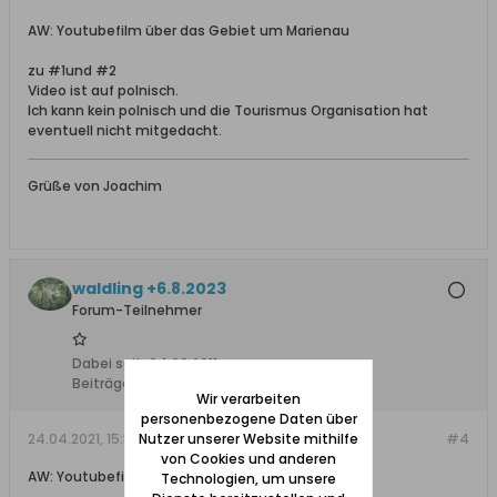
AW: Youtubefilm über das Gebiet um Marienau
zu #1und #2
Video ist auf polnisch.
Ich kann kein polnisch und die Tourismus Organisation hat
eventuell nicht mitgedacht.
Grüße von Joachim
waldling +6.8.2023
Forum-Teilnehmer
Dabei seit:
04.09.2011
Beiträge:
2320
Wir verarbeiten
personenbezogene Daten über
Nutzer unserer Website mithilfe
24.04.2021, 15:37
#4
von Cookies und anderen
AW: Youtubefilm über das Gebiet um Marienau
Technologien, um unsere