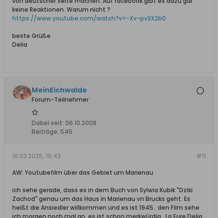
von deutscher Seite machen. Auf facebook gibt es dazu gar
keine Reaktionen. Warum nicht ?
https://www.youtube.com/watch?v=-Xv-pv3X2b0
beste Grüße
Delia
MeinEichwalde
Forum-Teilnehmer
Dabei seit:
06.10.2008
Beiträge:
545
16.03.2025, 19:43
#11
AW: Youtubefilm über das Gebiet um Marienau
ich sehe gerade, dass es in dem Buch von Sylwia Kubik "Dziki
Zachod" genau um das Haus in Marienau vn Brucks geht. Es
heißt die Ansiedler willkommen und es ist 1945.. den Film sehe
ich morgen noch mal an. es ist schon merkwürdig.. Lg Eure Delia