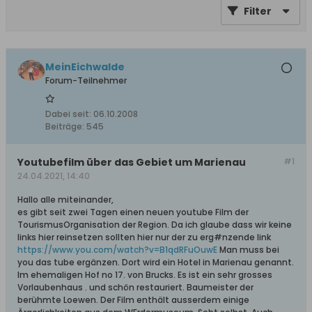
Filter
MeinEichwalde
Forum-Teilnehmer
Dabei seit:
06.10.2008
Beiträge:
545
Youtubefilm über das Gebiet um Marienau
#1
24.04.2021, 14:40
Hallo alle miteinander,
es gibt seit zwei Tagen einen neuen youtube Film der
TourismusOrganisation der Region. Da ich glaube dass wir keine
links hier reinsetzen sollten hier nur der zu erg#nzende link
https://www.you.com/watch?v=B1qdRFuOuwE
Man muss bei
you das tube ergänzen. Dort wird ein Hotel in Marienau genannt.
Im ehemaligen Hof no 17. von Brucks. Es ist ein sehr grosses
Vorlaubenhaus . und schön restauriert. Baumeister der
berühmte Loewen. Der Film enthält ausserdem einige