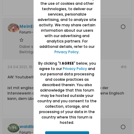
the use of cookies and other
technologies, to deliver our
services, personalize
advertising, and to analyze site
activity. We may share certain
MeinEichwalde
information about our users
Forum-Teilnehmer
with our advertising and
analytics partners. For
additional details, refer to our
Dabei seit:
06.10.2008
Privacy Policy
.
Beiträge:
545
By clicking "
I AGREE
" below, you
24.04.2021, 16:50
#6
agree to our
Privacy Policy
and
our personal data processing
AW: Youtubefilm über das Gebiet um Marienau
and cookie practices as
described therein. You also
ist mit englischen Untertiteln, besonders die Frage der
acknowledge that this forum
Interviewerin an Herrn Kepski ist interessant. Wer keine Englisch
may be hosted outside your
kann, dem übersetze ich gerne
country and you consent to the
collection, storage, and
processing of your data in the
country where this forum is
hosted.
waldling +6.8.2023
Forum-Teilnehmer