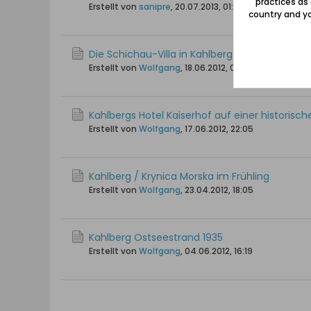
practices as
Erstellt von
sanipre
,
20.07.2013, 01:33
country and yo
Die Schichau-Villa in Kahlberg
Erstellt von
Wolfgang
,
18.06.2012, 07:42
Kahlbergs Hotel Kaiserhof auf einer historisc
Erstellt von
Wolfgang
,
17.06.2012, 22:05
Kahlberg / Krynica Morska im Frühling
Erstellt von
Wolfgang
,
23.04.2012, 18:05
Kahlberg Ostseestrand 1935
Erstellt von
Wolfgang
,
04.06.2012, 16:19