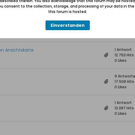
 described therein. You also acknowledge that this forum may be hosted
13.518 Hits
u consent to the collection, storage, and processing of your data in th
0 Likes
this forum is hosted.
2 Antwort
Einverstanden
13.353 Hits
0 Likes
hen Ansichtskarte
1 Antwort
12.753 Hits
0 Likes
9 Antwort
17.508 Hits
0 Likes
1 Antwort
13.087 Hits
0 Likes