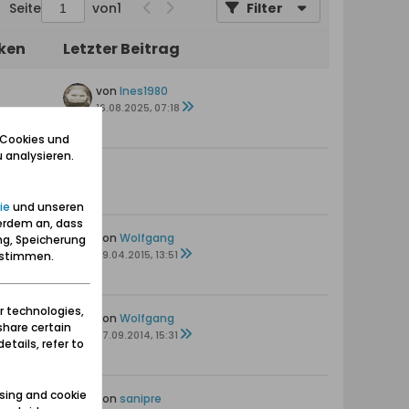
Seite
von
1
Filter
iken
Letzter Beitrag
von
Ines1980
16.08.2025, 07:18
 Cookies und
 analysieren.
—
ie
und unseren
erdem an, dass
en
von
Wolfgang
ng, Speicherung
s
09.04.2015, 13:51
zustimmen.
r technologies,
en
von
Wolfgang
share certain
07.09.2014, 15:31
etails, refer to
sing and cookie
en
von
sanipre