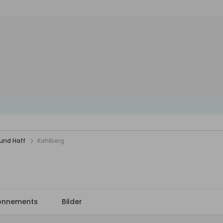
und Haff
Kahlberg
onnements
Bilder