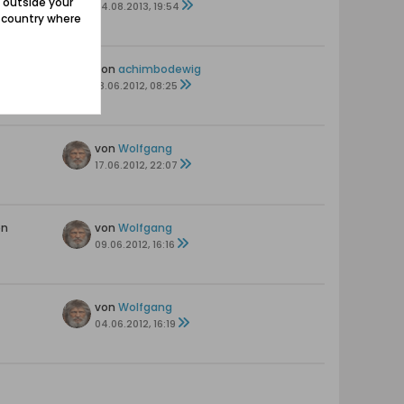
 outside your
24.08.2013, 19:54
e country where
en
von
achimbodewig
18.06.2012, 08:25
von
Wolfgang
17.06.2012, 22:07
en
von
Wolfgang
09.06.2012, 16:16
von
Wolfgang
04.06.2012, 16:19