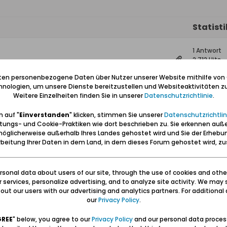
Statist
1 Antwort
2.712 Hits
0 Likes
iten personenbezogene Daten über Nutzer unserer Website mithilfe von
nologien, um unsere Dienste bereitzustellen und Websiteaktivitäten zu
ösung: Leuchtturm Kahlberg)
—
Weitere Einzelheiten finden Sie in unserer
Datenschutzrichtlinie
.
 auf "
Einverstanden
" klicken, stimmen Sie unserer
Datenschutzrichtlin
tungs- und Cookie-Praktiken wie dort beschrieben zu. Sie erkennen auß
0 Antwort
öglicherweise außerhalb Ihres Landes gehostet wird und Sie der Erhebu
14.944 Hit
beitung Ihrer Daten in dem Land, in dem dieses Forum gehostet wird, 
0 Likes
sonal data about users of our site, through the use of cookies and othe
2 Antwort
ur services, personalize advertising, and to analyze site activity. We may 
10.049 Hits
ut our users with our advertising and analytics partners. For additional d
0 Likes
our
Privacy Policy
.
GREE
" below, you agree to our
Privacy Policy
and our personal data proces
 Bellevuestraße
4 Antwort