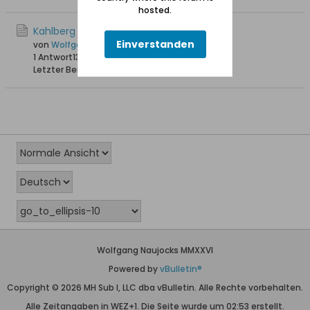
hosted.
Kahlberg Ostseestrand 1935
Einverstanden
von
Wolfgang
1 Antwort
13.087 Hits
0 Likes
Letzter Beitrag
04.06.2012, 16:19
Wolfgang Naujocks MMXXVI
Powered by
vBulletin®
Copyright © 2026 MH Sub I, LLC dba vBulletin. Alle Rechte vorbehalten.
Alle Zeitangaben in WEZ+1. Die Seite wurde um 02:53 erstellt.