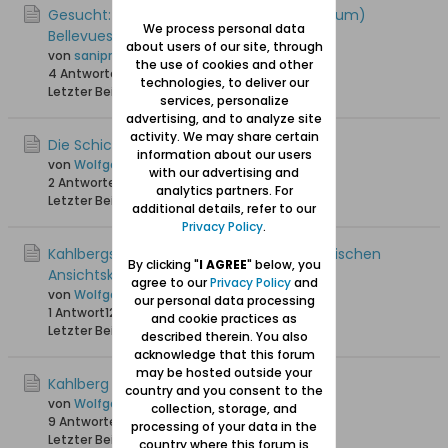
Gesucht: Kahlberg Hotel Außen (Eichelbaum)
We process personal data
Bellevuestraße
about users of our site, through
von
sanipre
the use of cookies and other
4 Antworten
13.518 Hits
0 Likes
technologies, to deliver our
Letzter Beitrag
24.08.2013, 19:54
services, personalize
advertising, and to analyze site
activity. We may share certain
Die Schichau-Villa in Kahlberg
information about our users
von
Wolfgang
with our advertising and
2 Antworten
13.353 Hits
0 Likes
analytics partners. For
Letzter Beitrag
18.06.2012, 08:25
additional details, refer to our
Privacy Policy
.
Kahlbergs Hotel Kaiserhof auf einer historischen
By clicking "
I AGREE
" below, you
Ansichtskarte
agree to our
Privacy Policy
and
von
Wolfgang
our personal data processing
1 Antwort
12.753 Hits
0 Likes
and cookie practices as
Letzter Beitrag
17.06.2012, 22:07
described therein. You also
acknowledge that this forum
may be hosted outside your
Kahlberg / Krynica Morska im Frühling
country and you consent to the
von
Wolfgang
collection, storage, and
9 Antworten
17.507 Hits
0 Likes
processing of your data in the
Letzter Beitrag
09.06.2012, 16:16
country where this forum is