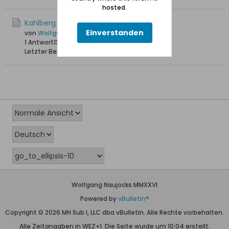
hosted.
Kahlberg Ostseestrand 1935
Einverstanden
von
Wolfgang
1 Antwort
13.087 Hits
0 Likes
Letzter Beitrag
04.06.2012, 16:19
Wolfgang Naujocks MMXXVI
Powered by
vBulletin®
Copyright © 2026 MH Sub I, LLC dba vBulletin. Alle Rechte vorbehalten.
Alle Zeitangaben in WEZ+1. Die Seite wurde um 10:04 erstellt.