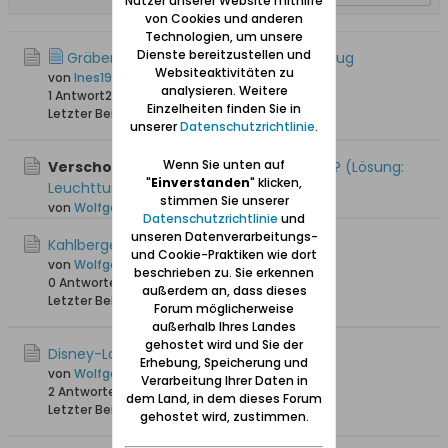
Nutzer unserer Website mithilfe
von Cookies und anderen
Technologien, um unsere
Dienste bereitzustellen und
Gräber Löwner & Wellm // Piaski/Neukrug
Websiteaktivitäten zu
von
Ines1980
analysieren. Weitere
1 Antwort
2.712 Hits
0 Likes
Einzelheiten finden Sie in
Letzter Beitrag
16.08.2025, 07:18
unserer
Datenschutzrichtlinie
.
Wenn Sie unten auf
Verschoben:
Rätsel: Was und wo ist das? (Lösung:
"
Einverstanden
" klicken,
Leuchtturm Kahlberg)
stimmen Sie unserer
von
Wolfgang
Datenschutzrichtlinie
und
unseren Datenverarbeitungs-
Kahlberger Bierstiefel
und Cookie-Praktiken wie dort
von
Wolfgang
beschrieben zu. Sie erkennen
0 Antworten
14.944 Hits
0 Likes
außerdem an, dass dieses
Letzter Beitrag
09.04.2015, 13:51
Forum möglicherweise
außerhalb Ihres Landes
gehostet wird und Sie der
Disney-Land Kahlberg / Krynica Morska
Erhebung, Speicherung und
von
Wolfgang
Verarbeitung Ihrer Daten in
2 Antworten
10.049 Hits
0 Likes
dem Land, in dem dieses Forum
Letzter Beitrag
07.09.2014, 15:31
gehostet wird, zustimmen.