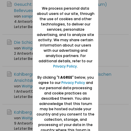
Gesucht: Kahlberg Hotel Außen (Eichelbaum)
We process personal data
Bellevuestraße
about users of our site, through
von
sanipre
the use of cookies and other
4 Antworten
13.518 Hits
0 Likes
technologies, to deliver our
Letzter Beitrag
24.08.2013, 19:54
services, personalize
advertising, and to analyze site
activity. We may share certain
Die Schichau-Villa in Kahlberg
information about our users
von
Wolfgang
with our advertising and
2 Antworten
13.353 Hits
0 Likes
analytics partners. For
Letzter Beitrag
18.06.2012, 08:25
additional details, refer to our
Privacy Policy
.
Kahlbergs Hotel Kaiserhof auf einer historischen
By clicking "
I AGREE
" below, you
Ansichtskarte
agree to our
Privacy Policy
and
von
Wolfgang
our personal data processing
1 Antwort
12.753 Hits
0 Likes
and cookie practices as
Letzter Beitrag
17.06.2012, 22:07
described therein. You also
acknowledge that this forum
may be hosted outside your
Kahlberg / Krynica Morska im Frühling
country and you consent to the
von
Wolfgang
collection, storage, and
9 Antworten
17.506 Hits
0 Likes
processing of your data in the
Letzter Beitrag
09.06.2012, 16:16
country where this forum is