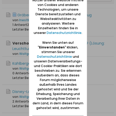
Nutzer unserer Website mithilfe
von Cookies und anderen
Technologien, um unsere
Dienste bereitzustellen und
Gräber Löwner & Wellm // Piaski/Neukrug
Websiteaktivitäten zu
von
Ines1980
analysieren. Weitere
1 Antwort
2.712 Hits
0 Likes
Einzelheiten finden Sie in
Letzter Beitrag
16.08.2025, 07:18
unserer
Datenschutzrichtlinie
.
Wenn Sie unten auf
Verschoben:
Rätsel: Was und wo ist das? (Lösung:
"
Einverstanden
" klicken,
Leuchtturm Kahlberg)
stimmen Sie unserer
von
Wolfgang
Datenschutzrichtlinie
und
unseren Datenverarbeitungs-
Kahlberger Bierstiefel
und Cookie-Praktiken wie dort
von
Wolfgang
beschrieben zu. Sie erkennen
0 Antworten
14.944 Hits
0 Likes
außerdem an, dass dieses
Letzter Beitrag
09.04.2015, 13:51
Forum möglicherweise
außerhalb Ihres Landes
gehostet wird und Sie der
Disney-Land Kahlberg / Krynica Morska
Erhebung, Speicherung und
von
Wolfgang
Verarbeitung Ihrer Daten in
2 Antworten
10.049 Hits
0 Likes
dem Land, in dem dieses Forum
Letzter Beitrag
07.09.2014, 15:31
gehostet wird, zustimmen.