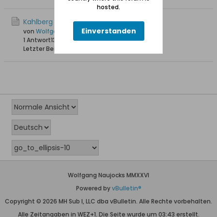
hosted.
Kahlberg Ostseestrand 1935
Einverstanden
von
Wolfgang
1 Antwort
13.087 Hits
0 Likes
Letzter Beitrag
04.06.2012, 16:19
Wolfgang Naujocks MMXXVI
Powered by
vBulletin®
Copyright © 2026 MH Sub I, LLC dba vBulletin. Alle Rechte vorbehalten.
Alle Zeitangaben in WEZ+1. Die Seite wurde um 03:43 erstellt.