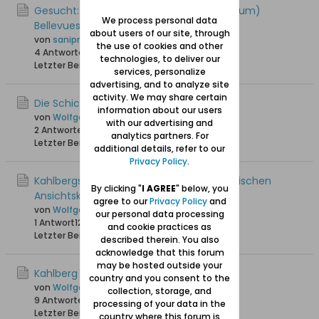
Gesucht: Kahlberg Hotel Außen (Eichelbaum)
We process personal data
Bellevuestraße
about users of our site, through
von
sanipre
the use of cookies and other
4 Antworten
13.518 Hits
0 Likes
technologies, to deliver our
Letzter Beitrag
24.08.2013, 19:54
services, personalize
advertising, and to analyze site
activity. We may share certain
Die Schichau-Villa in Kahlberg
information about our users
von
Wolfgang
with our advertising and
2 Antworten
13.353 Hits
0 Likes
analytics partners. For
Letzter Beitrag
18.06.2012, 08:25
additional details, refer to our
Privacy Policy
.
Kahlbergs Hotel Kaiserhof auf einer historischen
By clicking "
I AGREE
" below, you
Ansichtskarte
agree to our
Privacy Policy
and
von
Wolfgang
our personal data processing
1 Antwort
12.753 Hits
0 Likes
and cookie practices as
Letzter Beitrag
17.06.2012, 22:07
described therein. You also
acknowledge that this forum
may be hosted outside your
Kahlberg / Krynica Morska im Frühling
country and you consent to the
von
Wolfgang
collection, storage, and
9 Antworten
17.506 Hits
0 Likes
processing of your data in the
Letzter Beitrag
09.06.2012, 16:16
country where this forum is