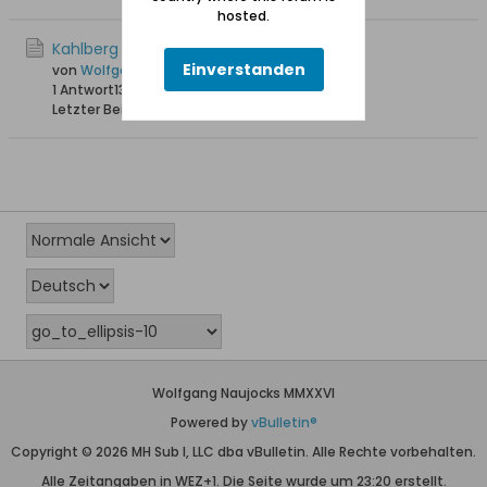
hosted.
Kahlberg Ostseestrand 1935
Einverstanden
von
Wolfgang
1 Antwort
13.087 Hits
0 Likes
Letzter Beitrag
04.06.2012, 16:19
Wolfgang Naujocks MMXXVI
Powered by
vBulletin®
Copyright © 2026 MH Sub I, LLC dba vBulletin. Alle Rechte vorbehalten.
Alle Zeitangaben in WEZ+1. Die Seite wurde um 23:20 erstellt.