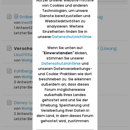
Nutzer unserer Website mithilfe
von Cookies und anderen
Technologien, um unsere
Dienste bereitzustellen und
Gräber Löwner & Wellm // Piaski/Neukrug
Websiteaktivitäten zu
von
Ines1980
analysieren. Weitere
1 Antwort
2.712 Hits
0 Likes
Einzelheiten finden Sie in
Letzter Beitrag
16.08.2025, 07:18
unserer
Datenschutzrichtlinie
.
Wenn Sie unten auf
Verschoben:
Rätsel: Was und wo ist das? (Lösung:
"
Einverstanden
" klicken,
Leuchtturm Kahlberg)
stimmen Sie unserer
von
Wolfgang
Datenschutzrichtlinie
und
unseren Datenverarbeitungs-
Kahlberger Bierstiefel
und Cookie-Praktiken wie dort
von
Wolfgang
beschrieben zu. Sie erkennen
0 Antworten
14.944 Hits
0 Likes
außerdem an, dass dieses
Letzter Beitrag
09.04.2015, 13:51
Forum möglicherweise
außerhalb Ihres Landes
gehostet wird und Sie der
Disney-Land Kahlberg / Krynica Morska
Erhebung, Speicherung und
von
Wolfgang
Verarbeitung Ihrer Daten in
2 Antworten
10.049 Hits
0 Likes
dem Land, in dem dieses Forum
Letzter Beitrag
07.09.2014, 15:31
gehostet wird, zustimmen.