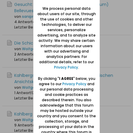
Gesucht: Kahlberg Hotel Außen (Eichelbaum)
We process personal data
Bellevuestraße
about users of our site, through
von
sanipre
the use of cookies and other
4 Antworten
13.518 Hits
0 Likes
technologies, to deliver our
Letzter Beitrag
24.08.2013, 19:54
services, personalize
advertising, and to analyze site
activity. We may share certain
Die Schichau-Villa in Kahlberg
information about our users
von
Wolfgang
with our advertising and
2 Antworten
13.354 Hits
0 Likes
analytics partners. For
Letzter Beitrag
18.06.2012, 08:25
additional details, refer to our
Privacy Policy
.
Kahlbergs Hotel Kaiserhof auf einer historischen
By clicking "
I AGREE
" below, you
Ansichtskarte
agree to our
Privacy Policy
and
von
Wolfgang
our personal data processing
1 Antwort
12.753 Hits
0 Likes
and cookie practices as
Letzter Beitrag
17.06.2012, 22:07
described therein. You also
acknowledge that this forum
may be hosted outside your
Kahlberg / Krynica Morska im Frühling
country and you consent to the
von
Wolfgang
collection, storage, and
9 Antworten
17.508 Hits
0 Likes
processing of your data in the
Letzter Beitrag
09.06.2012, 16:16
country where this forum is