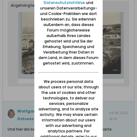
Datenschutzrichtlinie
und
Angehängte Dateien
unseren Datenverarbeitungs-
und Cookie-Praktiken wie dort
beschrieben zu. Sie erkennen
außerdem an, dass dieses
Forum möglicherweise
außerhalb Ihres Landes
gehostet wird und Sie der
Erhebung, Speicherung und
Verarbeitung Ihrer Daten in
dem Land, in dem dieses Forum
gehostet wird, zustimmen.
We process personal data
about users of our site, through
the use of cookies and other
technologies, to deliver our
services, personalize
advertising, and to analyze site
Wolfgang
hat ein Thema erstellt
Kahlberg
04.06.2012,
activity. We may share certain
Ostseestrand 1935
.
16:19
information about our users
with our advertising and
Und hier die beschriftete Vorderseite der Ansichtskarte
analytics partners. For
additional details, refer to our