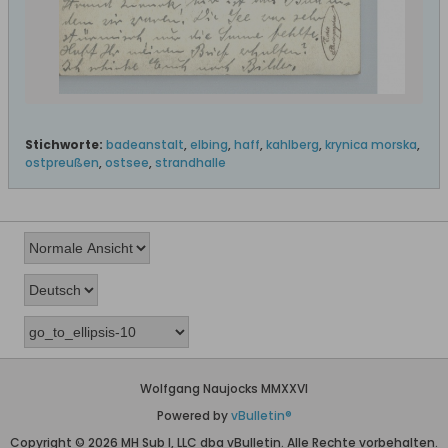
Stichworte:
badeanstalt
,
elbing
,
haff
,
kahlberg
,
krynica morska
,
ostpreußen
,
ostsee
,
strandhalle
Wolfgang Naujocks MMXXVI
Powered by
vBulletin®
Copyright © 2026 MH Sub I, LLC dba vBulletin. Alle Rechte vorbehalten.