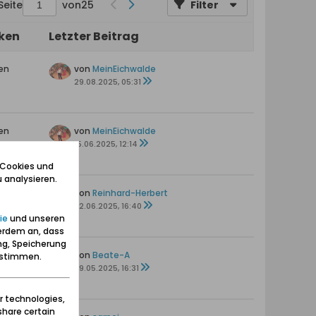
Seite
von
25
Filter
iken
Letzter Beitrag
en
von
MeinEichwalde
29.08.2025, 05:31
en
von
MeinEichwalde
15.06.2025, 12:14
 Cookies und
 analysieren.
von
Reinhard-Herbert
02.06.2025, 16:40
ie
und unseren
erdem an, dass
ng, Speicherung
ten
von
Beate-A
zustimmen.
s
29.05.2025, 16:31
r technologies,
share certain