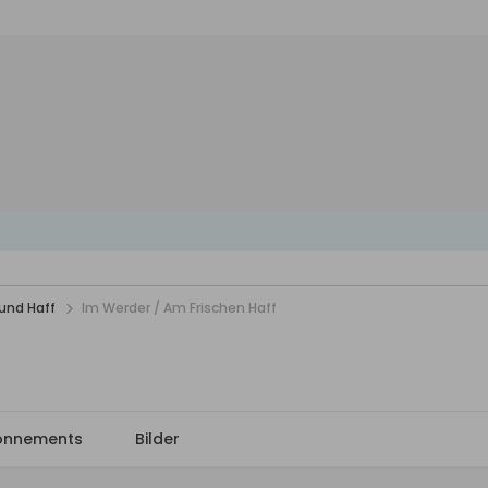
und Haff
Im Werder / Am Frischen Haff
onnements
Bilder