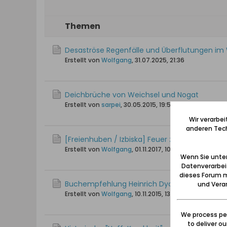
Themen
Desaströse Regenfälle und Überflutungen im
Erstellt von
Wolfgang
,
31.07.2025, 21:36
Deichbrüche von Weichsel und Nogat
Erstellt von
sarpei
,
30.05.2015, 19:54
Wir verarbe
anderen Tech
[Freienhuben / Izbiska] Feuer zerstört Vorlau
Erstellt von
Wolfgang
,
01.11.2017, 10:58
Wenn Sie unten
Datenverarbei
dieses Forum m
Buchempfehlung Heinrich Dyck Dziennik Zul
und Verar
Erstellt von
Wolfgang
,
10.11.2015, 13:50
We process per
to deliver o