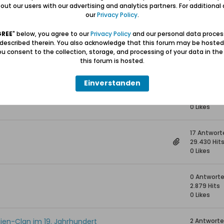
f aufgetreten
2 Antwort
ut our users with our advertising and analytics partners. For additional d
1.518 Hits
our
Privacy Policy
.
0 Likes
GREE
" below, you agree to our
Privacy Policy
and our personal data proces
 described therein. You also acknowledge that this forum may be hosted
9 Antwort
u consent to the collection, storage, and processing of your data in th
3.090 Hits
this forum is hosted.
0 Likes
Einverstanden
40 Antwor
30.548 Hit
0 Likes
17 Antwort
29.430 Hit
0 Likes
0 Antwort
2.879 Hits
0 Likes
lien-Clan im 19. Jahrhundert
2 Antwort