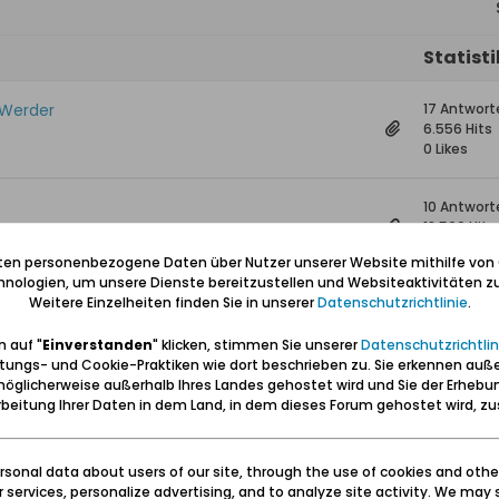
Statist
 Werder
17 Antwort
6.556 Hits
0 Likes
10 Antwort
18.566 Hits
0 Likes
iten personenbezogene Daten über Nutzer unserer Website mithilfe von
nologien, um unsere Dienste bereitzustellen und Websiteaktivitäten zu
Weitere Einzelheiten finden Sie in unserer
Datenschutzrichtlinie
.
benhaus
1 Antwort
11.332 Hits
 auf "
Einverstanden
" klicken, stimmen Sie unserer
Datenschutzrichtlin
0 Likes
tungs- und Cookie-Praktiken wie dort beschrieben zu. Sie erkennen auß
öglicherweise außerhalb Ihres Landes gehostet wird und Sie der Erhebu
awski (Werder-Tagebuch 1878)
23 Antwor
beitung Ihrer Daten in dem Land, in dem dieses Forum gehostet wird, 
35.442 Hit
0 Likes
sonal data about users of our site, through the use of cookies and othe
ur services, personalize advertising, and to analyze site activity. We may 