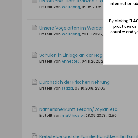
Historische "Haff-Krankheit" am Frischen Haf
information abo
Erstellt von
Wolfgang
,
16.05.2025, 09:23
By clicking "
I A
practices as
Unsere Vogelarten im Werder
country and yo
Erstellt von
Wolfgang
,
23.03.2025, 19:15
Schulen in Einlage an der Nogat
Erstellt von
AnnetteS
,
04.11.2021, 20:32
Durchstich der Frischen Nehrung
Erstellt von
stazki
,
07.10.2018, 23:05
Namensherkunft Feilahn/Voylan etc.
Erstellt von
matthias w
,
28.05.2023, 12:50
Krebsfelde und die Familie Handtke - Ein Fami