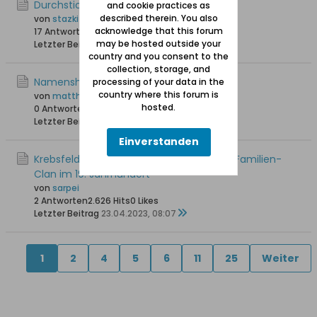
Durchstich der Frischen Nehrung
and cookie practices as
described therein. You also
von
stazki
acknowledge that this forum
17 Antworten
29.431 Hits
0 Likes
may be hosted outside your
Letzter Beitrag
16.09.2023, 20:56
country and you consent to the
collection, storage, and
Namensherkunft Feilahn/Voylan etc.
processing of your data in the
country where this forum is
von
matthias w
hosted.
0 Antworten
2.879 Hits
0 Likes
Letzter Beitrag
28.05.2023, 12:50
Einverstanden
Krebsfelde und die Familie Handtke - Ein Familien-
Clan im 19. Jahrhundert
von
sarpei
2 Antworten
2.626 Hits
0 Likes
Letzter Beitrag
23.04.2023, 08:07
1
2
4
5
6
11
25
Weiter