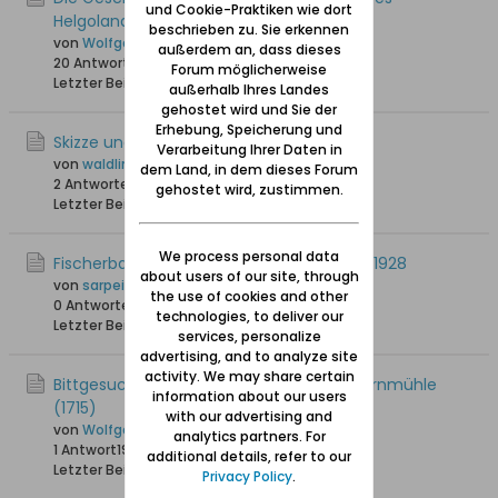
und Cookie-Praktiken wie dort
Helgoland
beschrieben zu. Sie erkennen
von
Wolfgang
außerdem an, dass dieses
20 Antworten
37.897 Hits
0 Likes
Forum möglicherweise
Letzter Beitrag
05.12.2022, 19:25
außerhalb Ihres Landes
gehostet wird und Sie der
Erhebung, Speicherung und
Skizze und Luftaufnahme Fischerbabke
Verarbeitung Ihrer Daten in
von
waldling +6.8.2023
dem Land, in dem dieses Forum
2 Antworten
9.115 Hits
0 Likes
gehostet wird, zustimmen.
Letzter Beitrag
03.07.2020, 19:19
We process personal data
Fischerbabke - Haushaltsvorstände 1927/1928
about users of our site, through
von
sarpei
the use of cookies and other
0 Antworten
20.037 Hits
0 Likes
technologies, to deliver our
Letzter Beitrag
21.04.2016, 08:18
services, personalize
advertising, and to analyze site
activity. We may share certain
Bittgesuch der Fischerbabker um eine Kornmühle
information about our users
(1715)
with our advertising and
von
Wolfgang
analytics partners. For
1 Antwort
19.501 Hits
0 Likes
additional details, refer to our
Letzter Beitrag
03.02.2016, 12:53
Privacy Policy
.