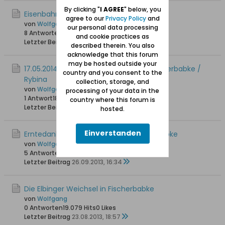
By clicking "
I AGREE
" below, you
Eisenbahndrehbrücke Fischerbabke
agree to our
Privacy Policy
and
von
Wolfgang
our personal data processing
8 Antworten
26.707 Hits
0 Likes
and cookie practices as
Letzter Beitrag
11.01.2015, 20:47
described therein. You also
acknowledge that this forum
may be hosted outside your
17.05.2014: Eröffnung Jachthafen in Fischerbabke /
country and you consent to the
Rybina
collection, storage, and
von
Wolfgang
processing of your data in the
1 Antwort
18.302 Hits
0 Likes
country where this forum is
Letzter Beitrag
18.05.2014, 10:04
hosted.
Einverstanden
Erntedankfest auf Helgoland / Fischerbabke
von
Wolfgang
5 Antworten
21.408 Hits
0 Likes
Letzter Beitrag
26.09.2013, 16:34
Die Elbinger Weichsel in Fischerbabke
von
Wolfgang
0 Antworten
19.079 Hits
0 Likes
Letzter Beitrag
23.08.2013, 18:57