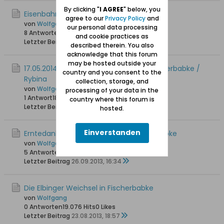
By clicking "
I AGREE
" below, you
Eisenbahndrehbrücke Fischerbabke
agree to our
Privacy Policy
and
von
Wolfgang
our personal data processing
8 Antworten
26.705 Hits
0 Likes
and cookie practices as
Letzter Beitrag
11.01.2015, 20:47
described therein. You also
acknowledge that this forum
may be hosted outside your
17.05.2014: Eröffnung Jachthafen in Fischerbabke /
country and you consent to the
Rybina
collection, storage, and
von
Wolfgang
processing of your data in the
1 Antwort
18.301 Hits
0 Likes
country where this forum is
Letzter Beitrag
18.05.2014, 10:04
hosted.
Einverstanden
Erntedankfest auf Helgoland / Fischerbabke
von
Wolfgang
5 Antworten
21.407 Hits
0 Likes
Letzter Beitrag
26.09.2013, 16:34
Die Elbinger Weichsel in Fischerbabke
von
Wolfgang
0 Antworten
19.076 Hits
0 Likes
Letzter Beitrag
23.08.2013, 18:57