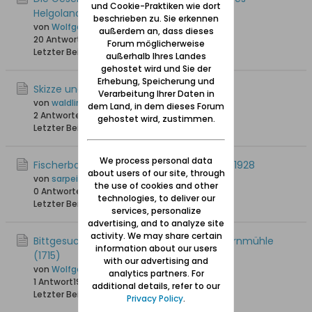
und Cookie-Praktiken wie dort
Helgoland
beschrieben zu. Sie erkennen
von
Wolfgang
außerdem an, dass dieses
20 Antworten
37.894 Hits
0 Likes
Forum möglicherweise
Letzter Beitrag
05.12.2022, 19:25
außerhalb Ihres Landes
gehostet wird und Sie der
Erhebung, Speicherung und
Skizze und Luftaufnahme Fischerbabke
Verarbeitung Ihrer Daten in
von
waldling +6.8.2023
dem Land, in dem dieses Forum
2 Antworten
9.115 Hits
0 Likes
gehostet wird, zustimmen.
Letzter Beitrag
03.07.2020, 19:19
We process personal data
Fischerbabke - Haushaltsvorstände 1927/1928
about users of our site, through
von
sarpei
the use of cookies and other
0 Antworten
20.034 Hits
0 Likes
technologies, to deliver our
Letzter Beitrag
21.04.2016, 08:18
services, personalize
advertising, and to analyze site
activity. We may share certain
Bittgesuch der Fischerbabker um eine Kornmühle
information about our users
(1715)
with our advertising and
von
Wolfgang
analytics partners. For
1 Antwort
19.501 Hits
0 Likes
additional details, refer to our
Letzter Beitrag
03.02.2016, 12:53
Privacy Policy
.