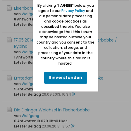
By clicking "
I AGREE
" below, you
Eisenbahndrehbrücke Fischerbabke
agree to our
Privacy Policy
and
von
Wolfgang
our personal data processing
8 Antworten
26.706 Hits
0 Likes
and cookie practices as
Letzter Beitrag
11.01.2015, 20:47
described therein. You also
acknowledge that this forum
may be hosted outside your
17.05.2014: Eröffnung Jachthafen in Fischerbabke /
country and you consent to the
Rybina
collection, storage, and
von
Wolfgang
processing of your data in the
1 Antwort
18.302 Hits
0 Likes
country where this forum is
Letzter Beitrag
18.05.2014, 10:04
hosted.
Einverstanden
Erntedankfest auf Helgoland / Fischerbabke
von
Wolfgang
5 Antworten
21.408 Hits
0 Likes
Letzter Beitrag
26.09.2013, 16:34
Die Elbinger Weichsel in Fischerbabke
von
Wolfgang
0 Antworten
19.079 Hits
0 Likes
Letzter Beitrag
23.08.2013, 18:57