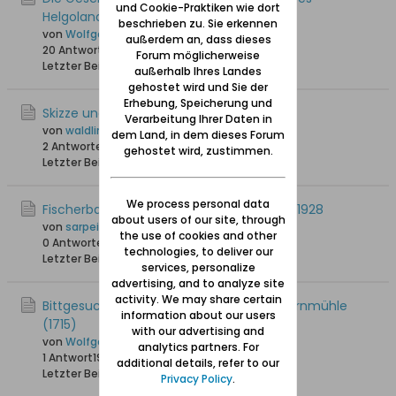
und Cookie-Praktiken wie dort
Helgoland
beschrieben zu. Sie erkennen
von
Wolfgang
außerdem an, dass dieses
20 Antworten
37.897 Hits
0 Likes
Forum möglicherweise
Letzter Beitrag
05.12.2022, 19:25
außerhalb Ihres Landes
gehostet wird und Sie der
Erhebung, Speicherung und
Skizze und Luftaufnahme Fischerbabke
Verarbeitung Ihrer Daten in
von
waldling +6.8.2023
dem Land, in dem dieses Forum
2 Antworten
9.115 Hits
0 Likes
gehostet wird, zustimmen.
Letzter Beitrag
03.07.2020, 19:19
We process personal data
Fischerbabke - Haushaltsvorstände 1927/1928
about users of our site, through
von
sarpei
the use of cookies and other
0 Antworten
20.037 Hits
0 Likes
technologies, to deliver our
Letzter Beitrag
21.04.2016, 08:18
services, personalize
advertising, and to analyze site
activity. We may share certain
Bittgesuch der Fischerbabker um eine Kornmühle
information about our users
(1715)
with our advertising and
von
Wolfgang
analytics partners. For
1 Antwort
19.501 Hits
0 Likes
additional details, refer to our
Letzter Beitrag
03.02.2016, 12:53
Privacy Policy
.