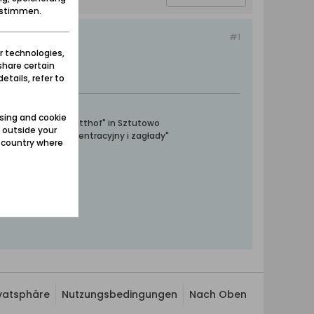
zustimmen.
#1
r technologies,
share certain
etails, refer to
sing and cookie
ntrationslager Stutthof" in Sztutowo
 outside your
towski obóz koncentracyjny i zagłady"
e country where
ivatsphäre
Nutzungsbedingungen
Nach Oben