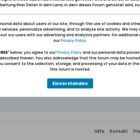
beitung Ihrer Daten in dem Land, in dem dieses Forum gehostet wird, 
die Kleinbahn in Fischerbabke
sonal data about users of our site, through the use of cookies and othe
ur services, personalize advertising, and to analyze site activity. We may 
wthread.php?t=992
ut our users with our advertising and analytics partners. For additional d
our
Privacy Policy
.
ben: Geborgen sein und eine Heimat haben (Carl Lange)
GREE
" below, you agree to our
Privacy Policy
and our personal data proces
erter Führer und Volontär in der Gedenkstätte/Museum "Deutsches Konze
 described therein. You also acknowledge that this forum may be hosted
wolontariusz po muzeum "Muzeum Stutthof w Sztutowie - Niemiecki nazis
u consent to the collection, storage, and processing of your data in th
this forum is hosted.
Einverstanden
Hilfe
Kontakt
Pr