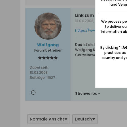
und Verar
Link zum "Streiflicht": 
18.04.2008, 12:15
We process per
to deliver o
https://www.danzig.de/sho
information abo
Wolfgang
Das ist die höchste aller Ga
By clicking "
I A
Wolfgang Naujocks: Zertifizi
Forumbetreiber
practices as
Certyfikowany przewodnik i 
country and yo
Dabei seit:
10.02.2008
Beiträge:
11627
Stichworte:
-
Normale Ansicht
Deutsch