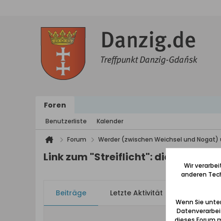
Foren
Benutzerliste
Kalender
Forum
Werder (zwischen Weichsel und Nogat) 
Link zum "Streiflicht": die Kleinba
Wir verarbe
anderen Tech
Beiträge
Letzte Aktivität
Bilder
Wenn Sie unten
Datenverarbei
dieses Forum m