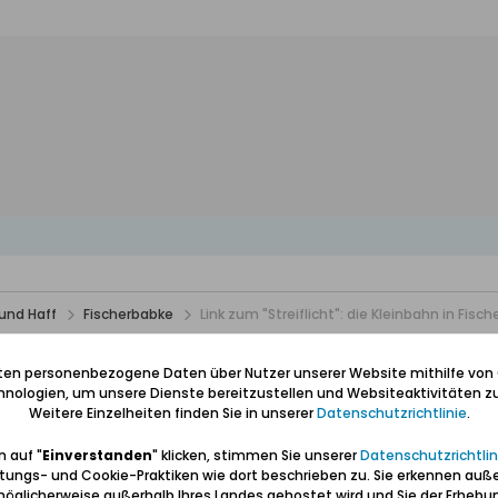
und Haff
Fischerbabke
Link zum "Streiflicht": die Kleinbahn in Fisc
hn in Fischerbabke
iten personenbezogene Daten über Nutzer unserer Website mithilfe von
nologien, um unsere Dienste bereitzustellen und Websiteaktivitäten zu
Weitere Einzelheiten finden Sie in unserer
Datenschutzrichtlinie
.
 auf "
Einverstanden
" klicken, stimmen Sie unserer
Datenschutzrichtlin
tungs- und Cookie-Praktiken wie dort beschrieben zu. Sie erkennen auß
öglicherweise außerhalb Ihres Landes gehostet wird und Sie der Erhebu