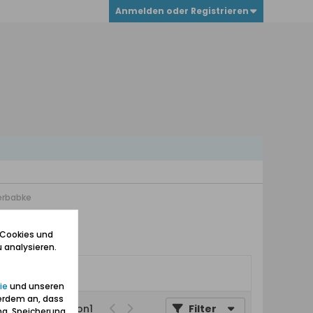
Anmelden oder Registrieren
herbabke
 Cookies und
 analysieren.
ie
und unseren
erdem an, dass
Seite
von
1
Filter
ng, Speicherung