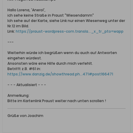
Hallo Lorena, 'Anerol',
ich sehe keine Straße in Praust "Wiesendamm"
Ich sehe auf der Karte, siehe Link nur einen Wiesenweg unter der
Nr.12 im Bild.
Link:
https://praust-wordpress-com.transla..._x_tr_pto=wapp
---
Weiterhin würde ich begrüßen wenn du auch auf Antworten
eingehen würdest.
Ansonsten wäre eine Hilfe durch mich verfehlt.
Betrifft z.B. #61 in:
https://www.danzig.de/showthread.ph...471#post166471
- - - Aktualisiert - - -
Anmerkung:
Bitte im Kartenlink Praust weiter nach unten scrollen !
Grüße von Joachim