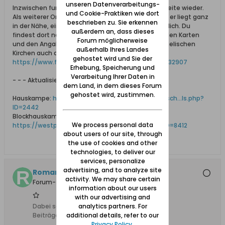
unseren Datenverarbeitungs-
Inzwischen funktioniert auch die Westpreussen-Seite wieder.
und Cookie-Praktiken wie dort
Als weiterer Ort wird Blockhauskampe angegeben, er liegt ganz
beschrieben zu. Sie erkennen
in der Nähe, ein paar Kilometer weiter ost-nordöstlich. Du
außerdem an, dass dieses
findest dort neben den Links zu den entsprechenden Karten
Forum möglicherweise
und den Angaben zu den unterschiedlichen evangelischen
außerhalb Ihres Landes
Kirchen auch die HOK von Blockhauskampe:
gehostet wird und Sie der
https://www.familysearch.org/ark:/61...760&cat=232907
Erhebung, Speicherung und
Verarbeitung Ihrer Daten in
- - - Aktualisiert - - -
dem Land, in dem dieses Forum
gehostet wird, zustimmen.
Hauskampe:
https://westpreussen.de/pages/forsch...ls.php?
ID=2442
Blockhauskampe:
We process personal data
https://westpreussen.de/pages/forsch...ls.php?ID=8412
about users of our site, through
the use of cookies and other
technologies, to deliver our
services, personalize
advertising, and to analyze site
Roman Ko
activity. We may share certain
Forum-Teilnehmer
information about our users
with our advertising and
analytics partners. For
Dabei seit:
24.08.2024
additional details, refer to our
Beiträge:
14
Privacy Policy
.