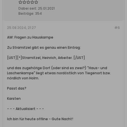
Dabei seit:
25.01.2021
Beiträge:
354
25.08.2024, 21:27
#6
AW: Fragen zu Hauskampe
Zu Stramitzel gibt es genau einen Eintrag:
[LIST][*]Stramitzel, Heinrich, Arbeiter. [/LIST]
und das zugehörige Dorf (oder sind es zwei?) "Haus- und
Laschenkampe" liegt etwas nordöstlich von Tiegenort bzw.
nördlich von Holm.
Passt das?
Karsten
- - - Aktualisiert - - -
Ich bin für heute offline - Gute Nacht!