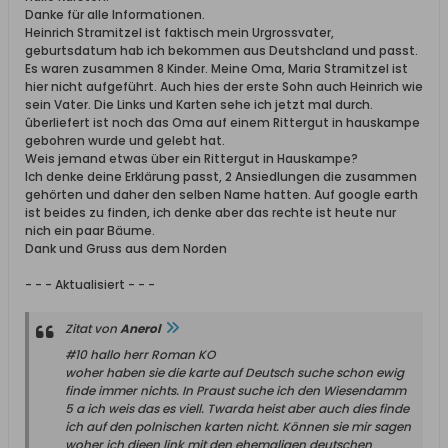
Danke für alle Informationen.
Heinrich Stramitzel ist faktisch mein Urgrossvater,
geburtsdatum hab ich bekommen aus Deutshcland und passt.
Es waren zusammen 8 Kinder. Meine Oma, Maria Stramitzel ist
hier nicht aufgeführt. Auch hies der erste Sohn auch Heinrich wie
sein Vater. Die Links und Karten sehe ich jetzt mal durch.
ûberliefert ist noch das Oma auf einem Rittergut in hauskampe
gebohren wurde und gelebt hat.
Weis jemand etwas über ein Rittergut in Hauskampe?
Ich denke deine Erklärung passt, 2 Ansiedlungen die zusammen
gehörten und daher den selben Name hatten. Auf google earth
ist beides zu finden, ich denke aber das rechte ist heute nur
nich ein paar Bäume.
Dank und Gruss aus dem Norden
- - - Aktualisiert - - -
Zitat von
Anerol
#10 hallo herr Roman KO
woher haben sie die karte auf Deutsch suche schon ewig
finde immer nichts. In Praust suche ich den Wiesendamm
5 a ich weis das es viell. Twarda heist aber auch dies finde
ich auf den polnischen karten nicht. Können sie mir sagen
woher ich dieen link mit den ehemaligen deutschen