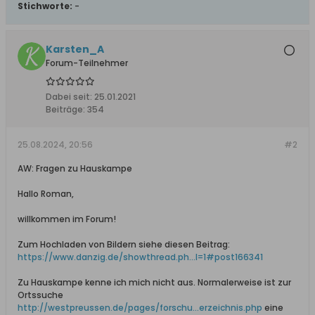
Stichworte:
-
Karsten_A
Forum-Teilnehmer
Dabei seit:
25.01.2021
Beiträge:
354
25.08.2024, 20:56
#2
AW: Fragen zu Hauskampe
Hallo Roman,
willkommen im Forum!
Zum Hochladen von Bildern siehe diesen Beitrag:
https://www.danzig.de/showthread.ph...l=1#post166341
Zu Hauskampe kenne ich mich nicht aus. Normalerweise ist zur
Ortssuche
http://westpreussen.de/pages/forschu...erzeichnis.php
eine