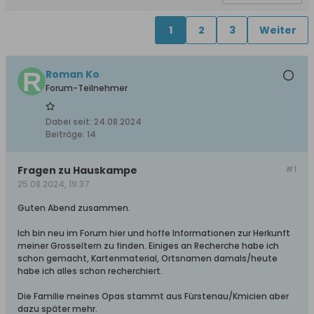
1
2
3
Weiter
Roman Ko
Forum-Teilnehmer
Dabei seit:
24.08.2024
Beiträge:
14
Fragen zu Hauskampe
#1
25.08.2024, 19:37
Guten Abend zusammen.
Ich bin neu im Forum hier und hoffe Informationen zur Herkunft
meiner Grosseltern zu finden. Einiges an Recherche habe ich
schon gemacht, Kartenmaterial, Ortsnamen damals/heute
habe ich alles schon recherchiert.
Die Familie meines Opas stammt aus Fürstenau/Kmicien aber
dazu später mehr.