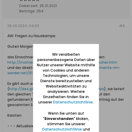
Dabei seit:
25.01.2021
Beiträge:
354
26.08.2024, 04:03
#8
AW: Fragen zu Hauskampe
Guten Morgen,
Wir verarbeiten
das Einwohnerbuch kannst Du auf dieser Seite finden:
personenbezogene Daten über
http://momente-im-werder.net/01_Offe...essbuecher.htm
Nutzer unserer Website mithilfe
und der direkte Link zum Herunterladen:
http://momente-im-
von Cookies und anderen
werder.net/01_Offe...Ld_1927-28.zip
Technologien, um unsere
Dienste bereitzustellen und
Es gibt auch eine online-Suche
Websiteaktivitäten zu
(
http://des.genealogy.net/danzig1927/search/index
), sie liefert
analysieren. Weitere
den gleichen Treffer und keine weiteren. Ein Klick auf den
Einzelheiten finden Sie in
gefundenen Eintrag führt übrigens direkt zu dem Eintrag auf der
unserer
Datenschutzrichtlinie
.
gescannten Seite.
Wenn Sie unten auf
Karsten
"
Einverstanden
" klicken,
stimmen Sie unserer
- - - Aktualisiert - - -
Datenschutzrichtlinie
und