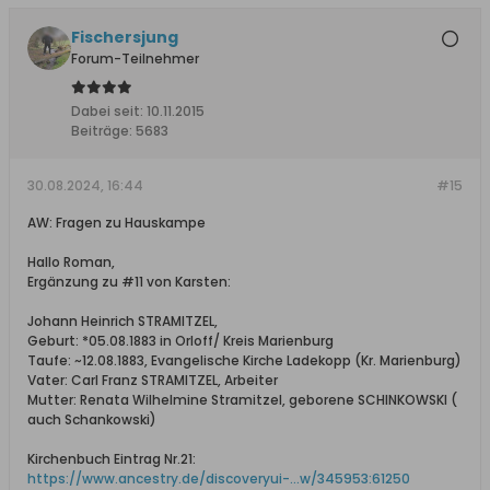
Fischersjung
Forum-Teilnehmer
Dabei seit:
10.11.2015
Beiträge:
5683
30.08.2024, 16:44
#15
AW: Fragen zu Hauskampe
Hallo Roman,
Ergänzung zu #11 von Karsten:
Johann Heinrich STRAMITZEL,
Geburt: *05.08.1883 in Orloff/ Kreis Marienburg
Taufe: ~12.08.1883, Evangelische Kirche Ladekopp (Kr. Marienburg)
Vater: Carl Franz STRAMITZEL, Arbeiter
Mutter: Renata Wilhelmine Stramitzel, geborene SCHINKOWSKI (
auch Schankowski)
Kirchenbuch Eintrag Nr.21:
https://www.ancestry.de/discoveryui-...w/345953:61250