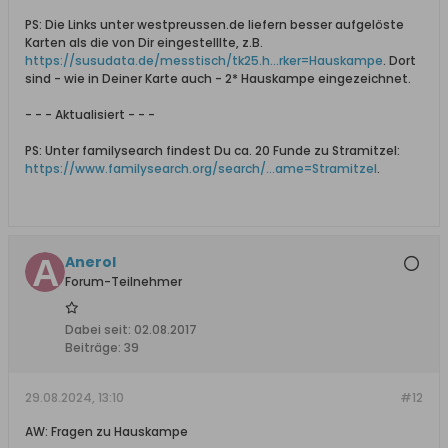
PS: Die Links unter westpreussen.de liefern besser aufgelöste
Karten als die von Dir eingestelllte, z.B.
https://susudata.de/messtisch/tk25.h...rker=Hauskampe
. Dort
sind - wie in Deiner Karte auch - 2* Hauskampe eingezeichnet.
- - - Aktualisiert - - -
PS: Unter familysearch findest Du ca. 20 Funde zu Stramitzel:
https://www.familysearch.org/search/...ame=Stramitzel
.
Anerol
Forum-Teilnehmer
Dabei seit:
02.08.2017
Beiträge:
39
29.08.2024, 13:10
#12
AW: Fragen zu Hauskampe