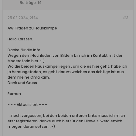
Beiträge:
14
25.08.2024, 21:14
#3
AW: Fragen zu Hauskampe
Hallo Karsten.
Danke für die Info.
Wegen dem Hochladen von Bildern bin ich im Kontakt mit der
Moderatorin hier. :-)
Wo die beiden Hauskampe liegen , um die es hier geht, habe ich
ja herausgefnden, es geht darum welches das richtige ist aus
dem meine Oma kam.
Dank und Gruss
Roman
- - - Aktualisiert - - -
....noch vergessen, bei den beiden unteren Links muss ich mich
erst registrieren, danke auch hier für den Hinweis, werd emich
morgen daran setzen. :-)