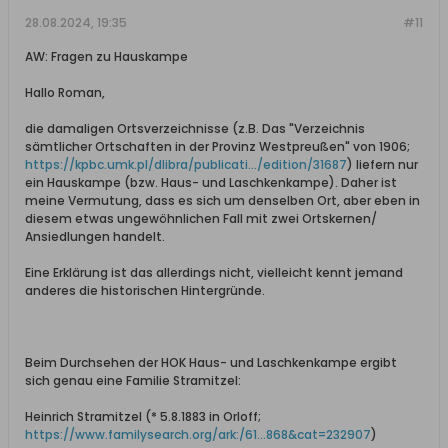
28.08.2024, 19:35
#11
AW: Fragen zu Hauskampe
Hallo Roman,
die damaligen Ortsverzeichnisse (z.B. Das "Verzeichnis
sämtlicher Ortschaften in der Provinz Westpreußen" von 1906;
https://kpbc.umk.pl/dlibra/publicati.../edition/31687
) liefern nur
ein Hauskampe (bzw. Haus- und Laschkenkampe). Daher ist
meine Vermutung, dass es sich um denselben Ort, aber eben in
diesem etwas ungewöhnlichen Fall mit zwei Ortskernen/
Ansiedlungen handelt.
Eine Erklärung ist das allerdings nicht, vielleicht kennt jemand
anderes die historischen Hintergründe.
Beim Durchsehen der HOK Haus- und Laschkenkampe ergibt
sich genau eine Familie Stramitzel:
Heinrich Stramitzel (* 5.8.1883 in Orloff;
https://www.familysearch.org/ark:/61...868&cat=232907
)