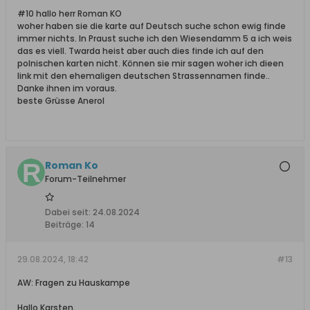
#10 hallo herr Roman KO
woher haben sie die karte auf Deutsch suche schon ewig finde
immer nichts. In Praust suche ich den Wiesendamm 5 a ich weis
das es viell. Twarda heist aber auch dies finde ich auf den
polnischen karten nicht. Können sie mir sagen woher ich dieen
link mit den ehemaligen deutschen Strassennamen finde..
Danke ihnen im voraus.
beste Grüsse Anerol
Roman Ko
Forum-Teilnehmer
Dabei seit:
24.08.2024
Beiträge:
14
29.08.2024, 18:42
#13
AW: Fragen zu Hauskampe
Hallo Karsten.