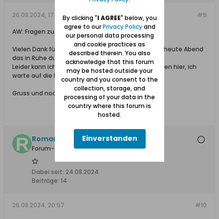
26.08.2024, 17:20
#9
By clicking "
I AGREE
" below, you
agree to our
Privacy Policy
and
AW: Fragen zu Hauskampe
our personal data processing
and cookie practices as
Vielen Dank für Deine Hilfe und die Links, ich werde heute Abend
described therein. You also
das in Ruhe durchsehen.
acknowledge that this forum
Leider kann ich immernoch die Karte nicht hochladen hier, ich
may be hosted outside your
warte auf die Rückmeldung der Moderatorin.
country and you consent to the
collection, storage, and
Gruss und nochmal Danke. :-)
processing of your data in the
country where this forum is
hosted.
Einverstanden
Roman Ko
Forum-Teilnehmer
Dabei seit:
24.08.2024
Beiträge:
14
26.08.2024, 20:57
#10