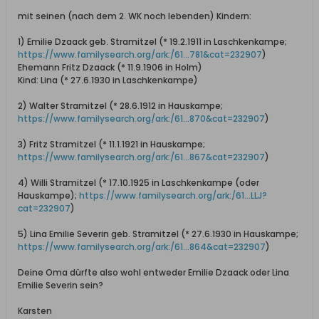
mit seinen (nach dem 2. WK noch lebenden) Kindern:
1) Emilie Dzaack geb. Stramitzel (* 19.2.1911 in Laschkenkampe;
https://www.familysearch.org/ark:/61...781&cat=232907
)
Ehemann Fritz Dzaack (* 11.9.1906 in Holm)
Kind: Lina (* 27.6.1930 in Laschkenkampe)
2) Walter Stramitzel (* 28.6.1912 in Hauskampe;
https://www.familysearch.org/ark:/61...870&cat=232907
)
3) Fritz Stramitzel (* 11.1.1921 in Hauskampe;
https://www.familysearch.org/ark:/61...867&cat=232907
)
4) Willi Stramitzel (* 17.10.1925 in Laschkenkampe (oder
Hauskampe);
https://www.familysearch.org/ark:/61...LLJ?
cat=232907
)
5) Lina Emilie Severin geb. Stramitzel (* 27.6.1930 in Hauskampe;
https://www.familysearch.org/ark:/61...864&cat=232907
)
Deine Oma dürfte also wohl entweder Emilie Dzaack oder Lina
Emilie Severin sein?
Karsten