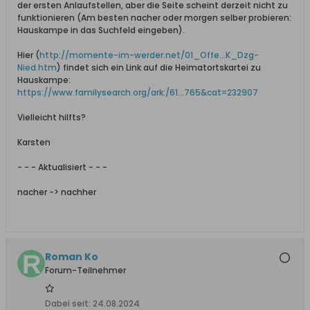
der ersten Anlaufstellen, aber die Seite scheint derzeit nicht zu
funktionieren (Am besten nacher oder morgen selber probieren:
Hauskampe in das Suchfeld eingeben).
Hier (
http://momente-im-werder.net/01_Offe...K_Dzg-
Nied.htm
) findet sich ein Link auf die Heimatortskartei zu
Hauskampe:
https://www.familysearch.org/ark:/61...765&cat=232907
Vielleicht hilfts?
Karsten
- - - Aktualisiert - - -
nacher -> nachher
Roman Ko
Forum-Teilnehmer
Dabei seit:
24.08.2024