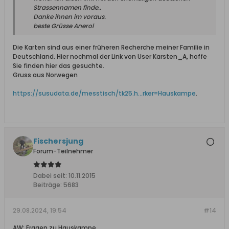
Strassennamen finde..
Danke ihnen im voraus.
beste Grüsse Anerol
Die Karten sind aus einer früheren Recherche meiner Familie in
Deutschland. Hier nochmal der Link von User Karsten_A, hoffe
Sie finden hier das gesuchte.
Gruss aus Norwegen
https://susudata.de/messtisch/tk25.h...rker=Hauskampe
.
Fischersjung
Forum-Teilnehmer
Dabei seit:
10.11.2015
Beiträge:
5683
29.08.2024, 19:54
#14
AW: Fragen zu Hauskampe