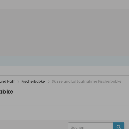
und Haff
Fischerbabke
Skizze und Luftaufnahme Fischerbabke
babke