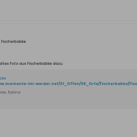
 Fischerbabke
ltes Foto aus Fischerbabke dazu:
bke
www.momente-im-werder.net/01_Offen/05_Orte/Fischerbabke/Fis
bke, Rybina