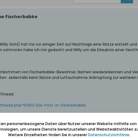
me Fischerbabke
Willy Gohl) hat mir vor einiger Zeit auf Nachfrage eine Skizze erstellt u
 schmoren habe ich mir gedacht und Willy um die Erlaubnis einer Veröffe
Nachkommen von Fischerbabke-Bewohner, Namen wiedererkennen und Ver
lten. Jedenfalls kann Skizze und Luftaufnahme Anknüpfung zur weiteren 
 Thread:
thread.php?13453-Die-Post-in-Fischerbabke
ahme:
um.php?albumid=507
iten personenbezogene Daten über Nutzer unserer Website mithilfe von
nologien, um unsere Dienste bereitzustellen und Websiteaktivitäten zu
Weitere Einzelheiten finden Sie in unserer
Datenschutzrichtlinie
.