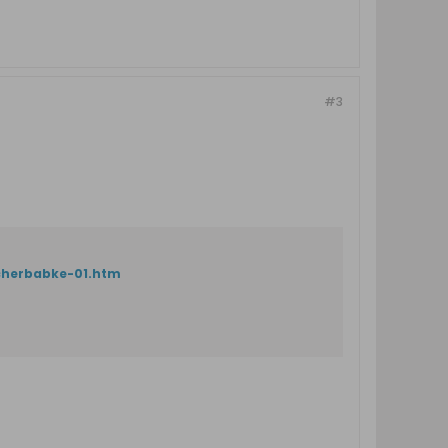
#3
cherbabke-01.htm