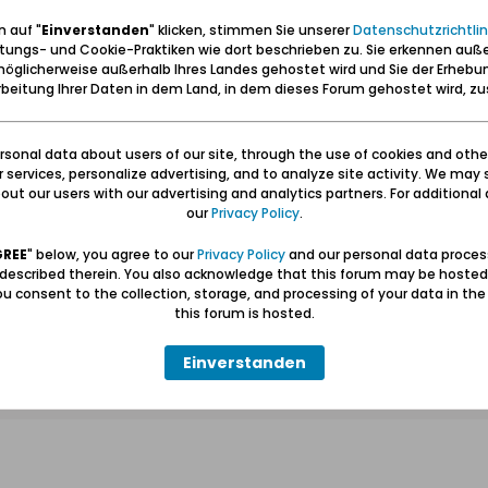
 auf "
Einverstanden
" klicken, stimmen Sie unserer
Datenschutzrichtlin
tungs- und Cookie-Praktiken wie dort beschrieben zu. Sie erkennen auß
öglicherweise außerhalb Ihres Landes gehostet wird und Sie der Erhebu
beitung Ihrer Daten in dem Land, in dem dieses Forum gehostet wird, 
sonal data about users of our site, through the use of cookies and othe
 Fischerbabke
ur services, personalize advertising, and to analyze site activity. We may 
ut our users with our advertising and analytics partners. For additional d
our
Privacy Policy
.
dlich, die Skizze und Aufnahme auf seiner Seite hochzuladen, und mit ei
GREE
" below, you agree to our
Privacy Policy
and our personal data proces
 described therein. You also acknowledge that this forum may be hosted
u consent to the collection, storage, and processing of your data in th
bke
this forum is hosted.
www.momente-im-werder.net/01_Offen/05_Orte/Fischerbabke/Fis
bke, Rybina
Einverstanden