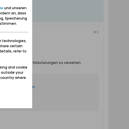
ie
und unseren
erdem an, dass
ng, Speicherung
zustimmen.
#2
r technologies,
share certain
etails, refer to
nigen zusätzlichen Erläuterungen zu versehen.
sing and cookie
 outside your
e country where
cherbabke-01.htm