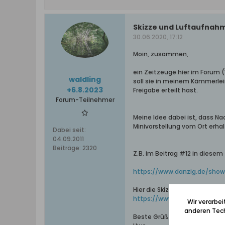
Skizze und Luftaufnah
30.06.2020, 17:12
Moin, zusammen,
ein Zeitzeuge hier im Forum (
waldling
soll sie in meinem Kämmerlein
+6.8.2023
Freigabe erteilt hast.
Forum-Teilnehmer
Meine Idee dabei ist, dass 
Minivorstellung vom Ort erha
Dabei seit:
04.09.2011
Beiträge:
2320
Z.B. im Beitrag #12 in diesem
https://www.danzig.de/show
Hier die Skizze und Luftaufn
https://www.danzig.de/alb
Wir verarbe
anderen Tech
Beste Grüße