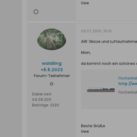
Uwe
03.07.2020, 19:19
AW: Skizze und Luftaufnahme
Moin,
waldling
da kommt noch ein schönes a
+6.8.2023
Forum-Teilnehmer
Fischerba
http://
Fischerba
Dabei seit:
04.09.2011
Beiträge:
2320
Beste Grüße
Uwe