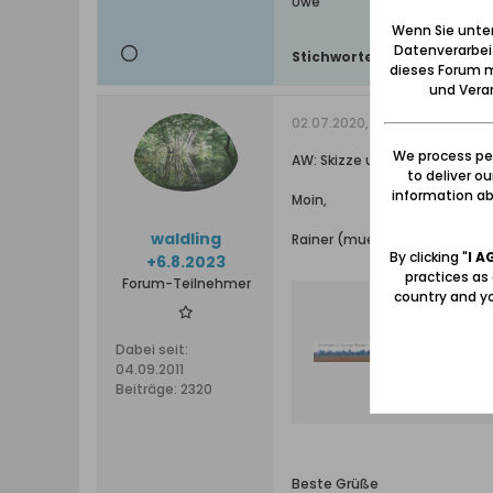
Uwe
Wenn Sie unten
Datenverarbei
Stichworte:
-
dieses Forum m
und Verar
02.07.2020, 16:21
We process per
AW: Skizze und Luftaufnahme
to deliver o
information abo
Moin,
waldling
Rainer (mueglo) war so freun
By clicking "
I A
+6.8.2023
practices as
Forum-Teilnehmer
country and yo
Fischerba
http://
Dabei seit:
Fischerba
04.09.2011
Beiträge:
2320
Beste Grüße