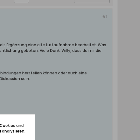
#1
nd als Ergänzung eine alte Luftaufnahme bearbeitet. Was
ntlichung gebeten. Viele Dank, Willy, dass du mir die
bindungen herstellen können oder auch eine
Diskussion sein.
 Cookies und
 analysieren.